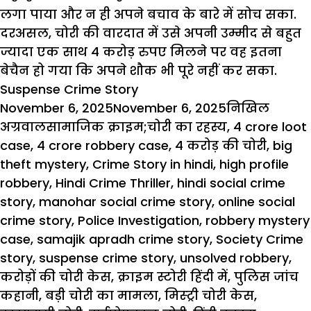
लगा पाया और न ही अपने बचाव के बारे में सोच सका.
दरअसल, चोरी की वारदात में उसे अपनी उम्मीद से बहुत
ज्यादा एक साथ 4 करोड़ रुपए मिलने पर वह इतना
बेचैन हो गया कि अपने शौक भी पूरे नहीं कर सका.
Suspense Crime Story
Posted
Author
November 6, 2025
November 6, 2025
निखिल
on
Categories
Tags
अग्रवाल
सामाजिक क्राइम
;चोरी का रहस्य
,
4 crore loot
case
,
4 crore robbery case
,
4 करोड़ की चोरी
,
big
theft mystery
,
Crime Story in hindi
,
high profile
robbery
,
Hindi Crime Thriller
,
hindi social crime
story
,
manohar social crime story
,
online social
crime story
,
Police Investigation
,
robbery mystery
case
,
samajik apradh crime story
,
Society Crime
story
,
suspense crime story
,
unsolved robbery
,
करोड़ों की चोरी केस
,
क्राइम स्टोरी हिंदी में
,
पुलिस जांच
कहानी
,
बड़ी चोरी का मामला
,
मिस्ट्री चोरी केस
,