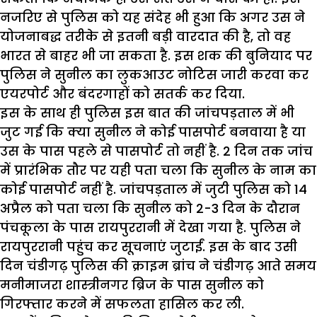
नजरिए से पुलिस को यह संदेह भी हुआ कि अगर उस ने
योजनाबद्ध तरीके से इतनी बड़ी वारदात की है, तो वह
भारत से बाहर भी जा सकता है. इस शक की बुनियाद पर
पुलिस ने सुनील का लुकआउट नोटिस जारी करवा कर
एयरपोर्ट और बंदरगाहों को सतर्क कर दिया.
इस के साथ ही पुलिस इस बात की जांचपड़ताल में भी
जुट गई कि क्या सुनील ने कोई पासपोर्ट बनवाया है या
उस के पास पहले से पासपोर्ट तो नहीं है. 2 दिन तक जांच
में प्रारंभिक तौर पर यही पता चला कि सुनील के नाम का
कोई पासपोर्ट नहीं है. जांचपड़ताल में जुटी पुलिस को 14
अप्रैल को पता चला कि सुनील को 2-3 दिन के दौरान
पंचकूला के पास रायपुररानी में देखा गया है. पुलिस ने
रायपुररानी पहुंच कर सूचनाएं जुटाईं. इस के बाद उसी
दिन चंडीगढ़ पुलिस की क्राइम ब्रांच ने चंडीगढ़ आते समय
मनीमाजरा शास्त्रीनगर ब्रिज के पास सुनील को
गिरफ्तार करने में सफलता हासिल कर ली.