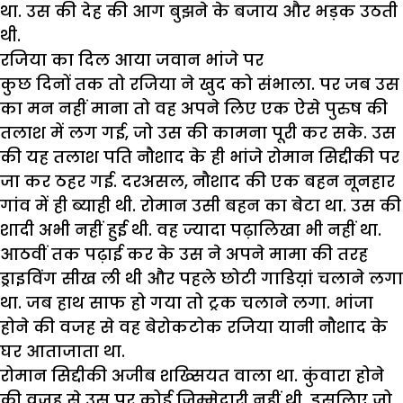
था. उस की देह की आग बुझने के बजाय और भड़क उठती
थी.
रजिया का दिल आया जवान भांजे पर
कुछ दिनों तक तो रजिया ने खुद को संभाला. पर जब उस
का मन नहीं माना तो वह अपने लिए एक ऐसे पुरुष की
तलाश में लग गई, जो उस की कामना पूरी कर सके. उस
की यह तलाश पति नौशाद के ही भांजे रोमान सिद्दीकी पर
जा कर ठहर गई. दरअसल, नौशाद की एक बहन नूनहार
गांव में ही ब्याही थी. रोमान उसी बहन का बेटा था. उस की
शादी अभी नहीं हुई थी. वह ज्यादा पढ़ालिखा भी नहीं था.
आठवीं तक पढ़ाई कर के उस ने अपने मामा की तरह
ड्राइविंग सीख ली थी और पहले छोटी गाडिय़ां चलाने लगा
था. जब हाथ साफ हो गया तो ट्रक चलाने लगा. भांजा
होने की वजह से वह बेरोकटोक रजिया यानी नौशाद के
घर आताजाता था.
रोमान सिद्दीकी अजीब शख्सियत वाला था. कुंवारा होने
की वजह से उस पर कोई जिम्मेदारी नहीं थी. इसलिए जो