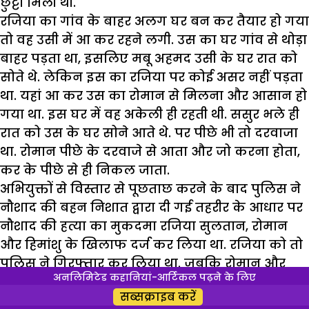
छुट्टी मिली थी.
रजिया का गांव के बाहर अलग घर बन कर तैयार हो गया
तो वह उसी में आ कर रहने लगी. उस का घर गांव से थोड़ा
बाहर पड़ता था, इसलिए मबू अहमद उसी के घर रात को
सोते थे. लेकिन इस का रजिया पर कोई असर नहीं पड़ता
था. यहां आ कर उस का रोमान से मिलना और आसान हो
गया था. इस घर में वह अकेली ही रहती थी. ससुर भले ही
रात को उस के घर सोने आते थे. पर पीछे भी तो दरवाजा
था. रोमान पीछे के दरवाजे से आता और जो करना होता,
कर के पीछे से ही निकल जाता.
अभियुक्तों से विस्तार से पूछताछ करने के बाद पुलिस ने
नौशाद की बहन निशात द्वारा दी गई तहरीर के आधार पर
नौशाद की हत्या का मुकदमा रजिया सुलतान, रोमान
और हिमांशु के खिलाफ दर्ज कर लिया था. रजिया को तो
पुलिस ने गिरफ्तार कर लिया था. जबकि रोमान और
अनलिमिटेड कहानियां-आर्टिकल पढ़ने के लिए
हिमांशु फरार थे. अगले दिन फोन की लोकेशन के आधार
सब्सक्राइब करें
पर पुलिस ने रोमान को भी गिरफ्तार कर लिया था.