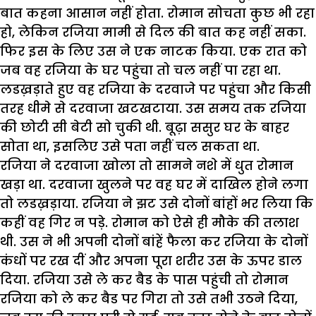
बात कहना आसान नहीं होता. रोमान सोचता कुछ भी रहा
हो, लेकिन रजिया मामी से दिल की बात कह नहीं सका.
फिर इस के लिए उस ने एक नाटक किया. एक रात को
जब वह रजिया के घर पहुंचा तो चल नहीं पा रहा था.
लडख़ड़ाते हुए वह रजिया के दरवाजे पर पहुंचा और किसी
तरह धीमे से दरवाजा खटखटाया. उस समय तक रजिया
की छोटी सी बेटी सो चुकी थी. बूढ़ा ससुर घर के बाहर
सोता था, इसलिए उसे पता नहीं चल सकता था.
रजिया ने दरवाजा खोला तो सामने नशे में धुत रोमान
खड़ा था. दरवाजा खुलने पर वह घर में दाखिल होने लगा
तो लडख़ड़ाया. रजिया ने झट उसे दोनों बांहों भर लिया कि
कहीं वह गिर न पड़े. रोमान को ऐसे ही मौके की तलाश
थी. उस ने भी अपनी दोनों बांहें फैला कर रजिया के दोनों
कंधों पर रख दीं और अपना पूरा शरीर उस के ऊपर डाल
दिया. रजिया उसे ले कर बैड के पास पहुंची तो रोमान
रजिया को ले कर बैड पर गिरा तो उसे तभी उठने दिया,