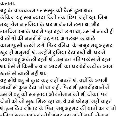
कराता.
बहू के चालचलन पर ससुर को कैसे हुआ शक
लेकिन यह सब ज्यादा दिनों तक छिपा नहीं रहा. जिस
तरह रोमान रजिया के घर आनेजाने लगा था और
रातदिन उस के घर में पड़ा रहने लगा था, उस से जल्दी ही
वे लोगों की नजरों में चढ़ गए. अगलबगल वाले
कानाफूसी करने लगे. फिर रजिया के ससुर मबू अहमद
खुद ही अनुभवी थे. उन्होंने दुनिया देख रखी थी. घर में
जवान बहू अकेली रहती थी. उस का पति परदेस में रहता
था. ऐसे में किसी जवान आदमी का घर बेरोकटोक आना
खतरे से खाली नहीं था.
वह सीधे बहू से कुछ कह नहीं सकते थे. क्योंकि अपनी
आंखों से कुछ देखा तो था नहीं. फिर भी इशारोंइशारों में
उस ने बहू को समझाया और रोमान को भी टोका. पर
दोनों को जो सुख मिल रहा था, वे उसे छोडऩा नहीं चाहते
थे. इसलिए नौशाद के पिता मबू अहमद की बातों का न तो
रजिया सुलतान पर कोई असर पड़ा न तो नाती रोमान