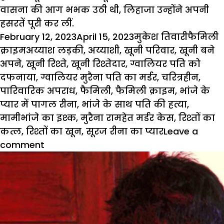
वासना की आग भभक उठी थी, लिहाजा उन्होंने अपनी
हसरतें पूरी कर लीं.
Posted
Author
Categor
February 12, 2023
April 15, 2023
मुकेश तिवारी
फैमिली
on
Tags
क्राइम
अय्याश लड़की
,
अय्याशी
,
खूनी परिवार
,
खूनी बने
अपने
,
खूनी रिश्ते
,
खूनी रिश्तेदार
,
ग्वालियर पति को
दफनाया
,
ग्वालियर मुरैना पति का मर्डर
,
चरित्रहीन
,
पारिवारिक अपराध
,
फैमिली
,
फैमिली क्राइम
,
भांजे के
प्यार में पागल रीना
,
भांजे के साथ पति की हत्या
,
मामीभांजे का इश्क
,
मुरैना रामहेत मर्डर केस
,
रिश्तों का
कत्ल
,
रिश्तों का खून
,
सूरज रीना का प्यार
Leave a
comment