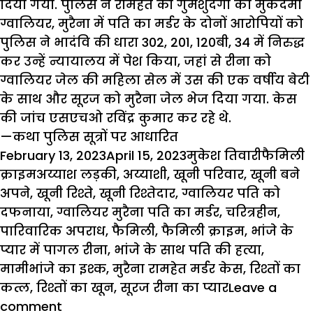
दिया गया. पुलिस ने रामहेत की गुमशुदगी का मुकदमा
ग्वालियर, मुरैना में पति का मर्डर के दोनों आरोपियों को
पुलिस ने भादंवि की धारा 302, 201, 120बी, 34 में निरुद्ध
कर उन्हें न्यायालय में पेश किया, जहां से रीना को
ग्वालियर जेल की महिला सेल में उस की एक वर्षीय बेटी
के साथ और सूरज को मुरैना जेल भेज दिया गया. केस
की जांच एसएचओ रविंद्र कुमार कर रहे थे.
—कथा पुलिस सूत्रों पर आधारित
Posted
Author
Categor
February 13, 2023
April 15, 2023
मुकेश तिवारी
फैमिली
on
Tags
क्राइम
अय्याश लड़की
,
अय्याशी
,
खूनी परिवार
,
खूनी बने
अपने
,
खूनी रिश्ते
,
खूनी रिश्तेदार
,
ग्वालियर पति को
दफनाया
,
ग्वालियर मुरैना पति का मर्डर
,
चरित्रहीन
,
पारिवारिक अपराध
,
फैमिली
,
फैमिली क्राइम
,
भांजे के
प्यार में पागल रीना
,
भांजे के साथ पति की हत्या
,
मामीभांजे का इश्क
,
मुरैना रामहेत मर्डर केस
,
रिश्तों का
कत्ल
,
रिश्तों का खून
,
सूरज रीना का प्यार
Leave a
comment