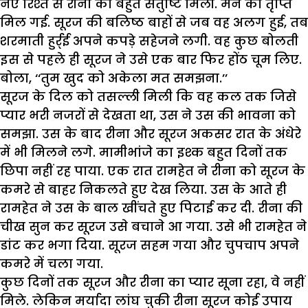
नए रिश्ते से रीना को बहुत संतुष्टि मिली. मन को तृप्ति
मिल गई. सूरज की बलिष्ठ बाहों से जब वह अलग हुई, तब
शरमाती हुर्र्ई अपने कपड़े सहेजने लगी. वह कुछ बोलती
इस से पहले ही सूरज ने उसे एक बार फिर होंठ चूम लिए.
बोला, ‘‘तुम खुद को अकेला मत समझना.’’
सूरज के दिल को तसल्ली मिली कि वह कल तक जिसे
प्यार भरी नजरों से देखता था, उस ने उस की भावना को
समझा. उस के बाद रीना और सूरज अकसर रात के अंधेरे
में भी मिलने लगे. मामीभांजे का इश्क बहुत दिनों तक
छिपा नहीं रह पाया. एक रात रामहेत ने रीना को सूरज के
कमरे से बाहर निकलते हुए देख लिया. उस के आते ही
रामहेत ने उस के बाल खींचते हुए पिटाई कर दी. रीना की
चीख सुन कर सूरज उसे बचाने आ गया. उसे भी रामहेत ने
डांट कर भगा दिया. सूरज सहम गया और चुपचाप अपने
कमरे में चला गया.
कुछ दिनों तक सूरज और रीना का प्यार सूना रहा, वे नहीं
मिले. लेकिन मर्यादा लांघ चुकी रीना सूरज कोई उपाय