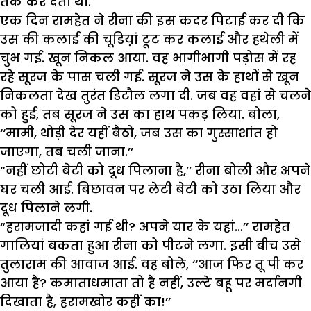
तक कर देता था.
एक दिन रामहेत ने रीना की इस कदर पिटाई कर दी कि
उस की कलाई की चूडिय़ां टूट कर कलाई और हथेली में
चुभ गई. खून निकल आया. वह भागीभागी पड़ोस में रह
रहे सूरज के पास चली गई. सूरज ने उस के हाथों से खून
निकलता देख तुरंत डिटौल लगा दी. जब वह वहां से चलने
को हुई, तब सूरज ने उस का हाथ पकड़ लिया. बोला,
‘‘मामी, थोड़ी देर यहीं बैठो, जब उस का गुस्साशांत हो
जाएगा, तब चली जाना.’’
“नहीं छोटी बेटी को दूध पिलाना है,’’ रीना बोली और अपने
घर चली आई. बिछावन पर लेटी बेटी को उठा लिया और
दूध पिलाने लगी.
“हरामजादी कहां गई थी? अपने यार के यहां…’’ रामहेत
गालियां बकता हुआ रीना को पीटने लगा. इसी बीच उसे
तुलाराम की आवाज आई. वह बोले, ‘‘आज फिर तू पी कर
आया है? कमाताधमाता तो है नहीं, उल्टे बहू पर मर्दानगी
दिखाता है, हरामखोर कहीं का!’’