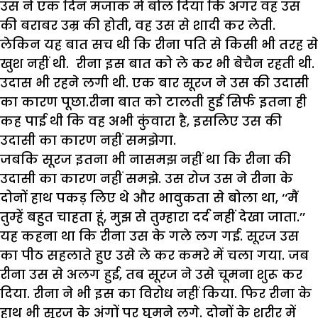
उस ने एक दिन मजाक में बोल दिया कि अगर वह उस
की बराबर उम्र की होती, वह उस से शादी कर लेती.
लेकिन यह बात सच थी कि रीना पति से किसी भी तरह से
खुश नहीं थी. रीना इस बात को ले कर भी बेचैन रहती थी.
उदास भी रहने लगी थी. एक बार सूरज ने उस की उदासी
का कारण पूछा.रीना बात को टालती हुई सिर्फ इतना ही
कह पाई थी कि वह अभी कुंवारा है, इसलिए उस की
उदासी का कारण नहीं समझेगा.
जबकि सूरज इतना भी नासमझ नहीं था कि रीना की
उदासी का कारण नहीं समझे. उस रोज उस ने रीना के
दोनों हाथ पकड़ लिए थे और भावुकता से बोला था, ‘‘मैं
तुम्हें बहुत चाहता हूं, मुझ से तुम्हारा दर्द नहीं देखा जाता.’’
यह कहना था कि रीना उस के गले लग गई. सूरज उस
का पीठ सहलाते हुए उसे ले कर कमरे में चला गया. जब
रीना उस से अलग हुई, तब सूरज ने उसे चूमना शुरू कर
दिया. रीना ने भी इस का विरोध नहीं किया. फिर रीना के
हाथ भी सूरज के अंगों पर घूमने लगे. दोनों के शरीर में