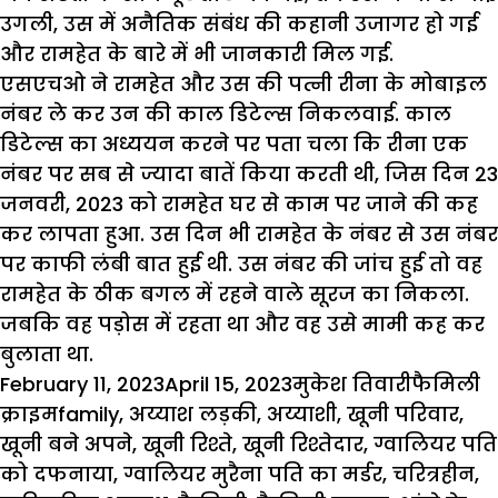
उगली, उस में अनैतिक संबंध की कहानी उजागर हो गई
और रामहेत के बारे में भी जानकारी मिल गई.
एसएचओ ने रामहेत और उस की पत्नी रीना के मोबाइल
नंबर ले कर उन की काल डिटेल्स निकलवाई. काल
डिटेल्स का अध्ययन करने पर पता चला कि रीना एक
नंबर पर सब से ज्यादा बातें किया करती थी, जिस दिन 23
जनवरी, 2023 को रामहेत घर से काम पर जाने की कह
कर लापता हुआ. उस दिन भी रामहेत के नंबर से उस नंबर
पर काफी लंबी बात हुई थी. उस नंबर की जांच हुई तो वह
रामहेत के ठीक बगल में रहने वाले सूरज का निकला.
जबकि वह पड़ोस में रहता था और वह उसे मामी कह कर
बुलाता था.
Posted
Author
Categor
February 11, 2023
April 15, 2023
मुकेश तिवारी
फैमिली
on
Tags
क्राइम
family
,
अय्याश लड़की
,
अय्याशी
,
खूनी परिवार
,
खूनी बने अपने
,
खूनी रिश्ते
,
खूनी रिश्तेदार
,
ग्वालियर पति
को दफनाया
,
ग्वालियर मुरैना पति का मर्डर
,
चरित्रहीन
,