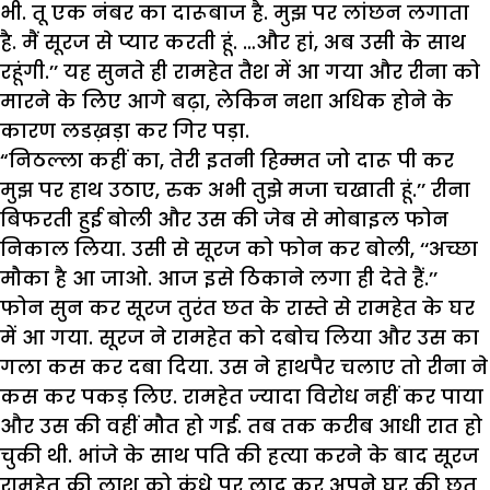
भी. तू एक नंबर का दारूबाज है. मुझ पर लांछन लगाता
है. मैं सूरज से प्यार करती हूं. …और हां, अब उसी के साथ
रहूंगी.’’ यह सुनते ही रामहेत तैश में आ गया और रीना को
मारने के लिए आगे बढ़ा, लेकिन नशा अधिक होने के
कारण लडख़ड़ा कर गिर पड़ा.
“निठल्ला कहीं का, तेरी इतनी हिम्मत जो दारू पी कर
मुझ पर हाथ उठाए, रुक अभी तुझे मजा चखाती हूं.’’ रीना
बिफरती हुई बोली और उस की जेब से मोबाइल फोन
निकाल लिया. उसी से सूरज को फोन कर बोली, ‘‘अच्छा
मौका है आ जाओ. आज इसे ठिकाने लगा ही देते हैं.’’
फोन सुन कर सूरज तुरंत छत के रास्ते से रामहेत के घर
में आ गया. सूरज ने रामहेत को दबोच लिया और उस का
गला कस कर दबा दिया. उस ने हाथपैर चलाए तो रीना ने
कस कर पकड़ लिए. रामहेत ज्यादा विरोध नहीं कर पाया
और उस की वहीं मौत हो गई. तब तक करीब आधी रात हो
चुकी थी. भांजे के साथ पति की हत्या करने के बाद सूरज
रामहेत की लाश को कंधे पर लाद कर अपने घर की छत