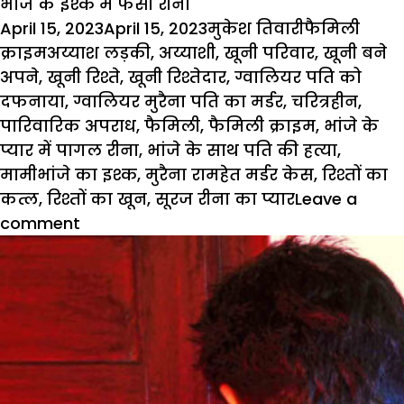
भांजे के इश्क में फंसी रीना
Posted
Author
Categories
April 15, 2023
April 15, 2023
मुकेश तिवारी
फैमिली
on
Tags
क्राइम
अय्याश लड़की
,
अय्याशी
,
खूनी परिवार
,
खूनी बने
अपने
,
खूनी रिश्ते
,
खूनी रिश्तेदार
,
ग्वालियर पति को
दफनाया
,
ग्वालियर मुरैना पति का मर्डर
,
चरित्रहीन
,
पारिवारिक अपराध
,
फैमिली
,
फैमिली क्राइम
,
भांजे के
प्यार में पागल रीना
,
भांजे के साथ पति की हत्या
,
मामीभांजे का इश्क
,
मुरैना रामहेत मर्डर केस
,
रिश्तों का
कत्ल
,
रिश्तों का खून
,
सूरज रीना का प्यार
Leave a
comment