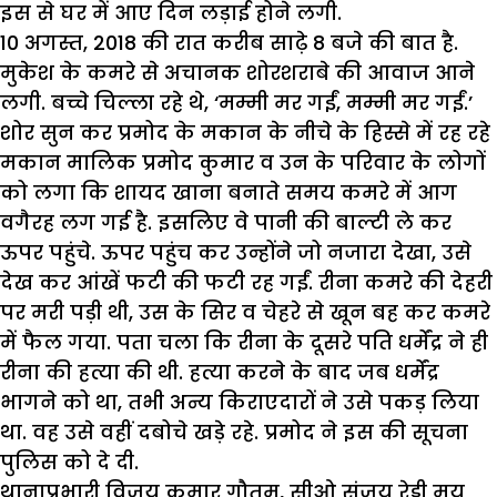
इस से घर में आए दिन लड़ाई होने लगी.
10 अगस्त, 2018 की रात करीब साढ़े 8 बजे की बात है.
मुकेश के कमरे से अचानक शोरशराबे की आवाज आने
लगी. बच्चे चिल्ला रहे थे, ‘मम्मी मर गईं, मम्मी मर गईं.’
शोर सुन कर प्रमोद के मकान के नीचे के हिस्से में रह रहे
मकान मालिक प्रमोद कुमार व उन के परिवार के लोगों
को लगा कि शायद खाना बनाते समय कमरे में आग
वगैरह लग गई है. इसलिए वे पानी की बाल्टी ले कर
ऊपर पहुंचे. ऊपर पहुंच कर उन्होंने जो नजारा देखा, उसे
देख कर आंखें फटी की फटी रह गईं. रीना कमरे की देहरी
पर मरी पड़ी थी, उस के सिर व चेहरे से खून बह कर कमरे
में फैल गया. पता चला कि रीना के दूसरे पति धर्मेंद्र ने ही
रीना की हत्या की थी. हत्या करने के बाद जब धर्मेंद्र
भागने को था, तभी अन्य किराएदारों ने उसे पकड़ लिया
था. वह उसे वहीं दबोचे खड़े रहे. प्रमोद ने इस की सूचना
पुलिस को दे दी.
थानाप्रभारी विजय कुमार गौतम, सीओ संजय रेड्डी मय