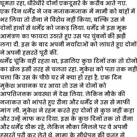
घूमता रहा, धीरेधीरे दोनों एकदूसरे के करीब आते गए.
एक दिन धर्मेंद्र ने जब मजाकमजाक में मामी को बांहों में
भर लिया तो रीना ने विरोध नहीं किया, बल्कि उस ने
दोनों हाथों से धर्मेंद्र को जकड़ लिया. धर्मेंद्र ने इस मूक
आमंत्रण का फायदा उठाते हुए उस पर चुंबनों की झड़ी
लगा दी. इस के बाद अपनी मर्यादाओं को लांघते हुए दोनों
ने अपनी हसरतें पूरी कीं.
धर्मेंद्र चूंकि वहीं रहता था, इसलिए कुछ दिनों तक तो दोनों
का खेल इसी तरह से चलता रहा. मुकेश को पता तक नहीं
चला कि उस के पीछे घर में क्या हो रहा है. एक दिन
मुकेश अचानक घर आया तो उस ने दोनों को
आपत्तिजनक अवस्था में देख लिया. लेकिन मौके की
नजाकत को भांपते हुए रीना और धर्मेंद्र ने उस से माफी
मांग ली. मुकेश ने रहम करते हुए दोनों से कुछ नहीं कहा
और उन्हें माफ कर दिया. इस के कुछ दिनों तक तो रीना
और धर्मेंद्र ठीक रहे, लेकिन मौका मिलने पर वे अपनी
हसरतें पूरी कर लेते थे. मामा के सीधेपन की वजह से