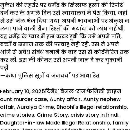
मुकेश की तहरीर पर धर्मेंद्र के खिलाफ हत्या की रिपोर्ट
दर्ज कर के अगले दिन उसे न्यायालय में पेश किया, जहां
से उसे जेल भेज दिया गया. अपनी भावनाओं पर अंकुश न
लगा पाने वाली रीना रिश्तों की मर्यादा को लांघ गई थी.
वह धर्मेंद्र के प्यार में इस कदर डूबी कि उसे अपने पति,
बच्चों व समाज तक की परवाह नहीं रही. उस ने अपने
भांजे
से अवैध संबंध बनाने के बाद उस से
कोर्टमैरिज
तक
कर ली. इस की कीमत उसे अपनी जान दे कर चुकानी
पड़ी.
—कथा पुलिस सूत्रों व जनचर्चा पर आधारित
Posted
Author
Categories
Ta
February 10, 2025
दिनेश बैजल ‘राज’
फैमिली क्राइम
on
aunt murder case
,
Aunty affair
,
Aunty nephew
affair
,
Auraiya Crime
,
Bhabhi's illegal relationship
,
crime stories
,
Crime Story
,
crisis story in hindi
,
Daughter-in-law Made Illegal Relationship
,
family