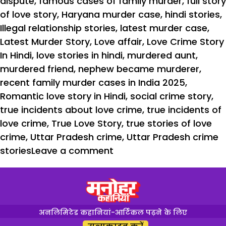
dispute
,
famous cases of family murder
,
full story
of love story
,
Haryana murder case
,
hindi stories
,
Illegal relationship stories
,
latest murder case
,
Latest Murder Story
,
Love affair
,
Love Crime Story
In Hindi
,
love stories in hindi
,
murdered aunt
,
murdered friend
,
nephew became murderer
,
recent family murder cases in India 2025
,
Romantic love story in Hindi
,
social crime story
,
true incidents about love crime
,
true incidents of
love crime
,
True Love Story
,
true stories of love
crime
,
Uttar Pradesh crime
,
Uttar Pradesh crime
stories
Leave a comment
अनलिमिटेड कहानियां-आर्टिकल पढ़ने के लिए