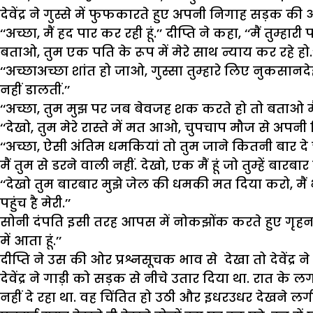
देवेंद्र ने गुस्से में फुफकारते हुए अपनी निगाह सड़क की
‘‘अच्छा, मैं हद पार कर रही हूं.’’ दीप्ति ने कहा, ‘‘मैं तुम्ह
बताओ, तुम एक पति के रूप में मेरे साथ न्याय कर रहे हो.’
‘‘अच्छाअच्छा शांत हो जाओ, गुस्सा तुम्हारे लिए नुकसान
नहीं डालतीं.’’
‘‘अच्छा, तुम मुझ पर जब बेवजह शक करते हो तो बताओ मैं क
‘‘देखो, तुम मेरे रास्ते में मत आओ, चुपचाप मौज से अपनी 
‘‘अच्छा, ऐसी अंतिम धमकियां तो तुम जाने कितनी बार दे चुक
मैं तुम से डरने वाली नहीं. देखो, एक मैं हूं जो तुम्हें बा
‘‘देखो तुम बारबार मुझे जेल की धमकी मत दिया करो, मैं भी 
पहुंच है मेरी.’’
सोनी दंपति इसी तरह आपस में नोकझोंक करते हुए गृहनगर
में आता हूं.’’
दीप्ति ने उस की ओर प्रश्नसूचक भाव से देखा तो देवेंद्र ने
देवेंद्र ने गाड़ी को सड़क से नीचे उतार दिया था. रात के ल
नहीं दे रहा था. वह चिंतित हो उठी और इधरउधर देखने लगी.