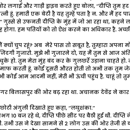
 ओर लगाई और गाड़ी ड्राइव करते हुए बोला, ‘‘दीप्ति तुम हद
ारी पत्नी हूं. हमारी एक बेटी है यह तुम्हें पता है न. और मैं 
’ गुस्से से उफनती दीप्ति के मुंह में जो आ रहा था, कहने 
देह होगा. हम पतियों को तो ऐश करने का अधिकार है. अच्छी
्यों चुप रहूं? अब मेरे पास तो सबूत है, तुम्हारा अपना म
जिंदगी गुजारो. मुझे भी गुजारने दो, यह मैं तुम से आज अंत
े हो. तुम मेरा मुंह बंद कर के गुलछर्रे उड़ाना चाहते हो.
रबार माफ करती हूं. कोई दूसरी औरत होती तो अभी तक तुम जेल मे
कोई आम आदमी नहीं, मेरी भी ऊंची पहुंच है. चाहूं तो तुम्ह
 बिलासपुर की ओर बढ़ रहा था. अचानक देवेंद्र ने कार 
 छोटी अंगुली दिखाते हुए कहा, ‘‘लघुशंका.’’
गभग 10 बज रहे थे, दीप्ति पीछे सीट पर बैठी हुई थी. दीप्ति 
 तभी उस ने देखा सामने से 2 लोग उस की ओर तेजी से बढ़ र