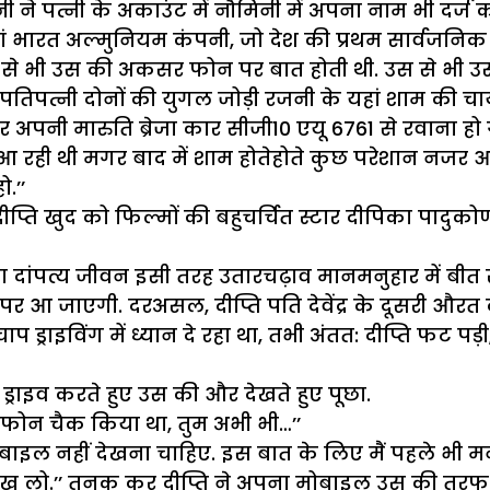
नी ने पत्नी के अकाउंट में नौमिनी में अपना नाम भी दर्ज
ं भारत अल्मुनियम कंपनी, जो देश की प्रथम सार्वजनिक क
 से भी उस की अकसर फोन पर बात होती थी. उस से भी उस
पत्नी दोनों की युगल जोड़ी रजनी के यहां शाम की चाय 
अपनी मारुति ब्रेजा कार सीजी10 एयू 6761 से रवाना हो
र आ रही थी मगर बाद में शाम होतेहोते कुछ परेशान नजर
ो.’’
ीप्ति खुद को फिल्मों की बहुचर्चित स्टार दीपिका पादु
ष) का दांपत्य जीवन इसी तरह उतारचढ़ाव मानमनुहार में बीत
 पर आ जाएगी. दरअसल, दीप्ति पति देवेंद्र के दूसरी औरत 
ुपचाप ड्राइविंग में ध्यान दे रहा था, तभी अंतत: दीप्ति फट
ड़ी ड्राइव करते हुए उस की और देखते हुए पूछा.
ारा फोन चैक किया था, तुम अभी भी…’’
ा मोबाइल नहीं देखना चाहिए. इस बात के लिए मैं पहले भी मन
इल देख लो.’’ तुनक कर दीप्ति ने अपना मोबाइल उस की तरफ 