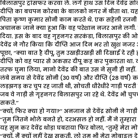
बिलासपुर ट्रांसफर करवा ले. लगे हाथ उस दिन देवेंद्र सो
दीप्ति का बचपन कोरबा के बालको नगर में बीता था. यहा
पिता कृष्ण कुमार सोनी काम करते थे. एक सहेली रजनी
अचानक जाने क्या हुआ कि वह परेशान नजर आने लगी. पति
दिया. इस के बाद वह गृहनगर सरकंडा, बिलासपुर की ओर 
देवेंद्र ने गौर किया कि दीप्ति आज दिन भर तो खुश नज
पूछा, ‘‘क्या बात है दीपू, तुम उखड़ीउखड़ी सी दिखाई दे रही ह
दीप्ति को वह प्यार से अकसर दीपू कह कर पुकारता था. द
तरफ घुमा लिया, मानो देवेंद्र की बात उस ने सुनी ही नहीं.
लंबे समय से देवेंद्र सोनी (30 वर्ष) और दीप्ति (28 वर्
लड़झगड़ कर चुप रह जाती थी, सोचती धीरेधीरे गाड़ी पटरी
जब वे गाड़ी से गृहनगर बिलासपुर जा रहे थे. देवेंद्र भी च
सकते.’’
‘‘क्यों, फिर क्या हो गया?’’ अनजान से देवेंद्र सोनी ने गा
‘‘तुम जितने भोले बनते हो, दरअसल हो नहीं. मैं ने तुम्ह
यह सुन कर देवेंद्र थोड़ा घबराया फिर बोला, ‘‘तुम्हें मेर
‘‘क्यों, मैं क्यों नहीं देख सकती, लो तुम भी मेरा मोबा