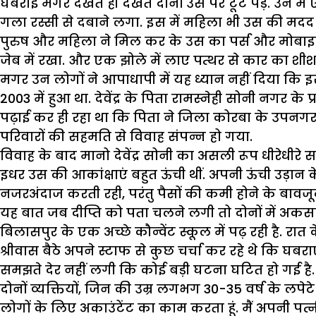
घबराई मगर देखते ही देखते दोनों उस पर टूट पड़े. उन म
गला रस्सी से दबाने लगा. इस में महिला भी उस की मदद
पुरुष और महिला ने मिल कर के उस का पर्स और मोबाइल 
जेब में रखा. और एक झोले में लाए पत्थर से कार का शी
मगर उन लोगों ने आपाधापी में यह ध्यान नहीं दिया कि इ
2003 में हुआ था. देवेंद्र के पिता रामस्नेही सोनी नगर के 
पढ़ाई कर ही रहा था कि पिता ने जिला कोरबा के उपनगर 
परिवारों की सहमति से विवाह संपन्न हो गया.
विवाह के बाद मानो देवेंद्र सोनी का असली रूप धीरेधीरे सामन
इधर उस की आकांक्षाएं बहुत ऊंची थीं. अपनी ऊंची उड़ान 
नजरअंदाज करती रही, परंतु पैसों की कमी होने के बावज
यह बात जब दीप्ति को पता चलने लगी तो दोनों में अक
बिलासपुर के एक अच्छे कौन्वेंट स्कूल में पढ़ रही है. रा
श्रीवास बैठे अपने स्टाफ से कुछ चर्चा कर रहे थे कि घब
समझते देर नहीं लगी कि कोई बड़ी घटना घटित हो गई है. उन्ह
दोनों व्यक्तियों, जिन की उम्र लगभग 30-35 वर्ष के लपेटे मे
लोगों के लिए अकाउंटेंट का काम करता हूं. मैं अपनी पत