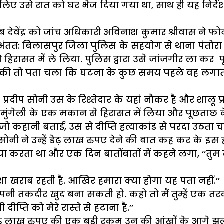
े लिए उसे रात को घर भेज दिया गया था, साथ ही यह निर्
ब देवेंद्र को जांच अधिकारी अविनाश कुमार श्रीवास ने फ
ंतत: बिलासपुर जिला पुलिस के सहयोग से थाना पंतोरा
से हिरासत में ले लिया. पुलिस द्वारा उसे जांजगीर ला क
ंच की तो पता चला कि घटना के कुछ समय पहले वह लगा
 प्रदीप सोनी उस के रिश्तेदार के यहां नौकर है और शालू प
 मुंगेली के एक मकान से हिरासत में लिया और पूछताछ क
ो कहानी बताई, उस से दीप्ति हत्याकांड से परदा उठता 
ंद्र सोनी ने उन्हें डेढ़ लाख रुपए देने की बात कह कर के इ
िया करता था और एक दिन बातोंबातों में कहने लगा, ‘
ा खराब रहती है. आखिर हमारा क्या होगा यह पता नहीं.’’
ो अपनी तकदीर खुद बना सकती हो. कहो तो मैं तुम्हें एक तर
ी दीप्ति को मेरे रास्ते से हटाना है.’’
ढ़ लाख रुपए की एक बड़ी रकम उन की आंखों के आगे झूलन