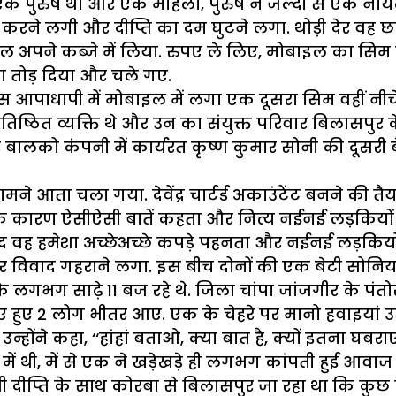
ें एक पुरुष था और एक महिला, पुरुष ने जल्दी से एक ना
 करने लगी और दीप्ति का दम घुटने लगा. थोड़ी देर वह
अपने कब्जे में लिया. रुपए ले लिए, मोबाइल का सिम न
शा तोड़ दिया और चले गए.
स आपाधापी में मोबाइल में लगा एक दूसरा सिम वहीं नीचे 
प्रतिष्ठित व्यक्ति थे और उन का संयुक्त परिवार बिलासपुर क
बालको कंपनी में कार्यरत कृष्ण कुमार सोनी की दूसरी ब
े आता चला गया. देवेंद्र चार्टर्ड अकाउंटेंट बनने की तैयारी
के कारण ऐसीऐसी बातें कहता और नित्य नईनई लड़कियों से द
ूद वह हमेशा अच्छेअच्छे कपड़े पहनता और नईनई लड़कियों
सर विवाद गहराने लगा. इस बीच दोनों की एक बेटी सोन
त के लगभग साढ़े 11 बज रहे थे. जिला चांपा जांजगीर के पंत
राए हुए 2 लोग भीतर आए. एक के चेहरे पर मानो हवाइयां उड
ोंने कहा, ‘‘हांहां बताओ, क्या बात है, क्यों इतना घबराए 
ं थी, में से एक ने खड़ेखड़े ही लगभग कांपती हुई आवाज में ब
्नी दीप्ति के साथ कोरबा से बिलासपुर जा रहा था कि कुछ