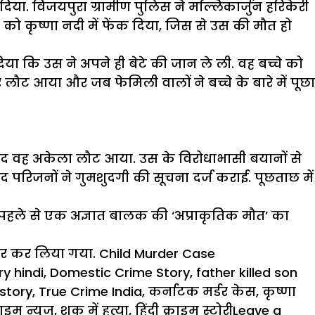
ा. विजयपुरा ग्रामीण पुलिस ने मल्लिकार्जुन हरिकेरी
म को कृष्णा नदी में फेंक दिया, जिस से उस की मौत हो
िया कि उस ने अपने ही बेटे की जान ले ली. वह बच्चे को
ौट आया और जब फेमिली वालों ने बच्चे के बारे में पूछा
ं बाद वह अकेला लौट आया. उस के विरोधाभासी बयानों से
द परिजनों ने गुमशुदगी की सूचना दर्ज कराई. पूछताछ में
ं पहले से एक अज्ञात बालक की ‘
अप्राकृतिक
मौत’ का
ार कर लिया गया. Child Murder Case
ry hindi
,
Domestic Crime Story
,
father killed son
story
,
True Crime India
,
कर्नाटक मर्डर केस
,
कृष्णा
ाइम न्यूज
,
शक में हत्या
,
हिंदी क्राइम स्टोरी
Leave a