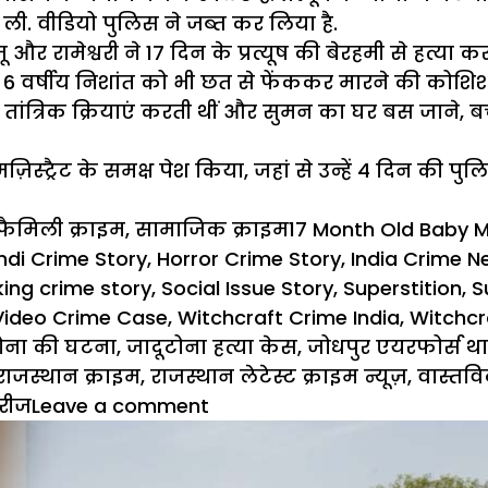
ली. वीडियो पुलिस ने जब्त कर लिया है.
र रामेश्वरी ने 17 दिन के प्रत्यूष की बेरहमी से हत्या क
ने 6 वर्षीय निशांत को भी छत से फेंककर मारने की कोश
 तांत्रिक क्रियाएं करती थीं और सुमन का घर बस जाने, 
िस्ट्रैट के समक्ष पेश किया, जहां से उन्हें 4 दिन की पु
Categories
Tags
फैमिली क्राइम
,
सामाजिक क्राइम
17 Month Old Baby 
ndi Crime Story
,
Horror Crime Story
,
India Crime N
ing crime story
,
Social Issue Story
,
Superstition
,
S
 Video Crime Case
,
Witchcraft Crime India
,
Witchcr
टोना की घटना
,
जादूटोना हत्या केस
,
जोधपुर एयरफोर्स थ
राजस्थान क्राइम
,
राजस्थान लेटेस्ट क्राइम न्यूज़
,
वास्तव
ोरीज
Leave a comment