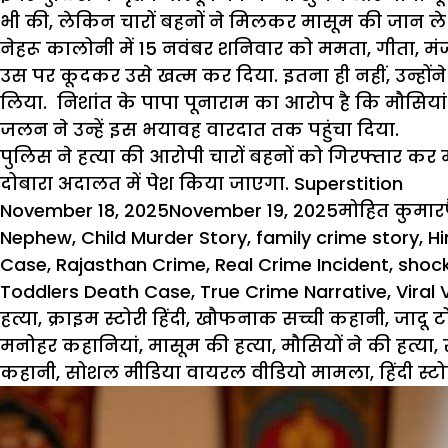
भी की, लेकिन चारों बहनों ने मिलकर मासूम की जान ले 
नेहरू कालोनी में 15 नवंबर शनिवार को ममता, गीता, मंजू औ
उस पर कूदकर उसे खत्म कर दिया. इतना ही नहीं, उन्हों
लिया. निशांत के पापा पूनाराम का आरोप है कि मौसियां
जलन ने उन्हें इस भयावह वारदात तक पहुंचा दिया.
पुलिस ने हत्या की आरोपी चारों बहनों को गिरफ्तार कर मज़
दोबारा
अदालत
में पेश किया जाएगा. Superstition
Posted
Author
November 18, 2025
November 19, 2025
मोहित कुमार
on
Nephew
,
Child Murder Story
,
family crime story
,
Hi
Case
,
Rajasthan Crime
,
Real Crime Incident
,
shock
Toddlers Death Case
,
True Crime Narrative
,
Viral
हत्या
,
क्राइम स्टोरी हिंदी
,
खौफनाक सच्ची कहानी
,
जादू 
मनोहर कहानियां
,
मासूम की हत्या
,
मौसियों ने की हत्या
,
कहानी
,
सोशल मीडिया वायरल वीडियो मामला
,
हिंदी स्ट