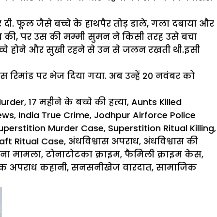
र दी. फूल जैसे बच्चे के हाथपैर तोड़ डाले, गला दबाया और
िश की, पर उस की मम्मी सुमन ने किसी तरह उसे बचा
बच्चे होने और सुखी रहने से उन से जलन रखती थी.इसी
लिस
रिमांड
पर भेज दिया गया. अब उन्हें 20 नवंबर को
Murder
,
17 महीने के बच्चे की हत्या
,
Aunts Killed
ews
,
India True Crime
,
Jodhpur Airforce Police
uperstition Murder Case
,
Superstition Ritual Killing
,
aft Ritual Case
,
अंधविश्वास अपराध
,
अंधविश्वास की
ाना मामला
,
टोनाटोटका क्राइम
,
फैमिली क्राइम केस
,
िक अपराध कहानी
,
सनसनीखेज वारदात
,
सामाजिक