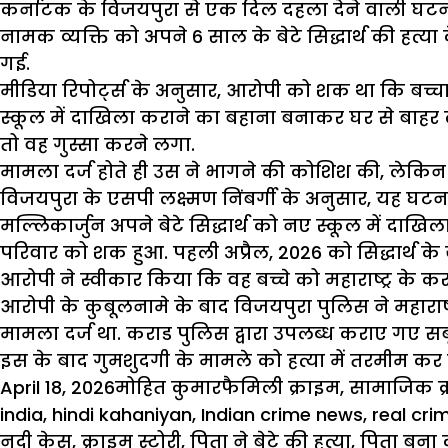
कर्नाटक के विजयपुरा से एक दिल दहला देने वाली घटन
नामक व्यक्ति को अपने 6 साल के बेटे सिद्धार्थ की हत्य
गई.
मीडिया रिपोर्ट्स के अनुसार, आरोपी को शक था कि बच्चा उ
स्कूल में दाखिला कराने का बहाना बनाकर घर से बाहर ल
तो वह गुस्सा करने लगा.
मामला दर्ज होते ही उस ने भागने की कोशिश की, लेकिन
विजयपुरा के एसपी लक्ष्मण निंबर्गी के अनुसार, यह घटना 
मल्लिकार्जुन अपने बेटे सिद्धार्थ को नए स्कूल में दा
परिवार को शक हुआ. पहली अप्रैल, 2026 को सिद्धार्थ के
आरोपी ने स्वीकार किया कि वह बच्चे को महाराष्ट्र के क
आरोपी के कुबूलनामे के बाद विजयपुरा पुलिस ने महाराष्ट
मामला दर्ज था. कराड पुलिस द्वारा उपलब्ध कराए गए सबूतो
इस के बाद गुमशुदगी के मामले को हत्या में
तरमीम
कर द
Posted
Author
Categories
April 18, 2026
मोहित कुमार
फैमिली क्राइम
,
सामाजिक क
on
india
,
hindi kahaniyan
,
Indian crime news
,
real cri
नदी केस
,
क्राइम स्टोरी
,
पिता ने बेटे की हत्या
,
पिता बना