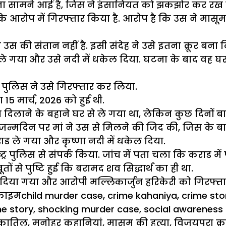
ा सामने आई है, जिस ने इंसानियत को झकझोर कर रख दिय
ा के आरोप में गिरफ्तार किया है. आरोप है कि उस ने मासू
स की संतान नहीं है. इसी संदेह ने उसे इतना क्रूर बना द
े गया और उसे नदी में धकेल दिया. घटना के बाद वह घर ल
 पुलिस ने उसे गिरफ्तार कर लिया.
15 मार्च, 2026 को हुई थी.
खिला दिलाने के बहाने घर से ले गया था, लेकिन कुछ दिनो
 जन्मदिन पर मां ने उस से मिलने की जिद की, जिस के बा
राड ले गया और कृष्णा नदी में धकेल दिया.
्र पुलिस से संपर्क किया. जांच में पता चला कि कराड मे
ं से पुष्टि हुई कि बरामद शव सिद्धार्थ का ही था.
िया गया और आरोपी मल्लिकार्जुन हरिकेरी को गिरफ्त
Tags
्राइम
child murder case
,
crime kahaniya
,
crime sto
me story
,
shocking murder case
,
social awareness 
 कातिल
,
मनोहर कहानियां
,
मासूम की हत्या
,
विजयपुरा क्र