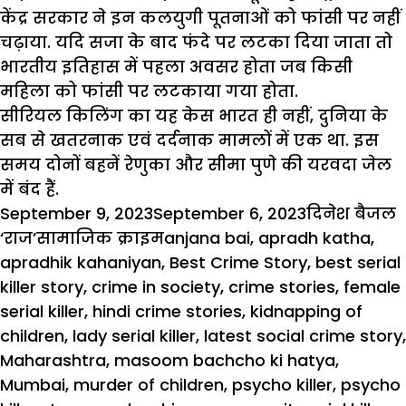
केंद्र सरकार ने इन कलयुगी पूतनाओं को फांसी पर नहीं
चढ़ाया. यदि सजा के बाद फंदे पर लटका दिया जाता तो
भारतीय इतिहास में पहला अवसर होता जब किसी
महिला को फांसी पर लटकाया गया होता.
सीरियल किलिंग का यह केस भारत ही नहीं, दुनिया के
सब से खतरनाक एवं दर्दनाक मामलों में एक था. इस
समय दोनों बहनें रेणुका और सीमा पुणे की यरवदा जेल
में बंद हैं.
Posted
Author
September 9, 2023
September 6, 2023
दिनेश बैजल
on
Categories
Tags
‘राज’
सामाजिक क्राइम
anjana bai
,
apradh katha
,
apradhik kahaniyan
,
Best Crime Story
,
best serial
killer story
,
crime in society
,
crime stories
,
female
serial killer
,
hindi crime stories
,
kidnapping of
children
,
lady serial killer
,
latest social crime story
,
Maharashtra
,
masoom bachcho ki hatya
,
Mumbai
,
murder of children
,
psycho killer
,
psycho