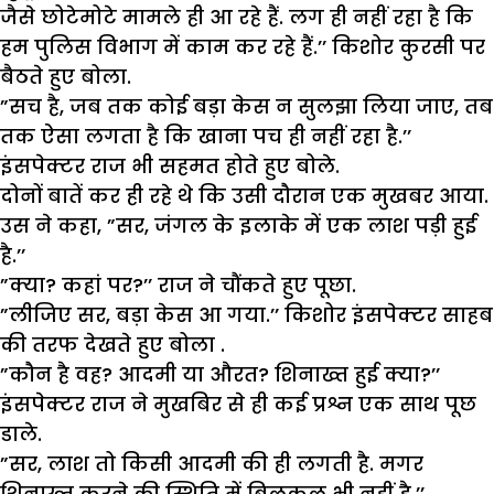
जैसे छोटेमोटे मामले ही आ रहे हैं. लग ही नहीं रहा है कि
हम पुलिस विभाग में काम कर रहे हैं.
’’
किशोर कुरसी पर
बैठते हुए बोला.
”
सच है
,
जब तक कोई बड़ा केस न सुलझा लिया जाए
,
तब
तक ऐसा लगता है कि खाना पच ही नहीं रहा है.
’’
इंसपेक्टर राज भी सहमत होते हुए बोले.
दोनों बातें कर ही रहे थे कि उसी दौरान एक मुखबर आया.
उस ने कहा
, ”
सर
,
जंगल के इलाके में एक लाश पड़ी हुई
है.
’’
”
क्या
?
कहां पर
?’’
राज ने चौंकते हुए पूछा.
”
लीजिए सर
,
बड़ा केस आ गया.
’’
किशोर इंसपेक्टर साहब
की तरफ देखते हुए बोला .
”
कौन है वह
?
आदमी या औरत
?
शिनाख्त हुई क्या
?’’
इंसपेक्टर राज ने मुखबिर से ही कई प्रश्न एक साथ पूछ
डाले.
”
सर
,
लाश तो किसी आदमी की ही लगती है. मगर
शिनाख्त करने की स्थिति में बिलकुल भी नहीं है.
’’