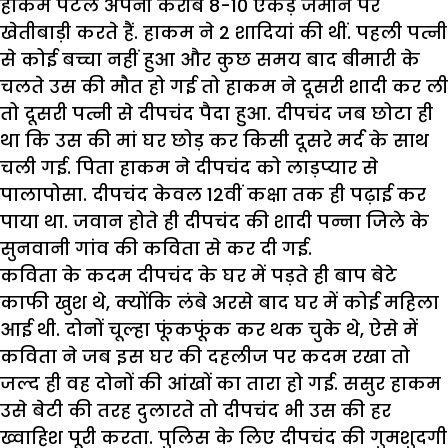
हाकम पटेल अपनी करीब 8-10 एकड़ जमीन पर
खेतीबाड़ी करते हैं. हाकम ने 2 शादियां की थीं. पहली पत्नी
से कोई बच्चा नहीं हुआ और कुछ समय बाद बीमारी के
चलते उस की मौत हो गई तो हाकम ने दूसरी शादी कर ली
तो दूसरी पत्नी से दीपचंद पैदा हुआ. दीपचंद जब छोटा ही
था कि उस की मां घर छोड़ कर किसी दूसरे मर्द के साथ
चली गई. पिता हाकम ने दीपचंद को लाड़प्यार से
पालापोसा. दीपचंद केवल 12वीं कक्षा तक ही पढ़ाई कर
पाया था. जवान होते ही दीपचंद की शादी पन्ना जिले के
सुनवानी गांव की कविता से कर दी गई.
कविता के कदम दीपचंद के घर में पड़ते ही बाप बेटे
काफी खुश थे, क्योंकि लंबे अरसे बाद घर में कोई महिला
आई थी. दोनों चूल्हा फूंकफूंक कर थक चुके थे, ऐसे में
कविता ने जब इस घर की दहलीज पर कदम रखा तो
जल्द ही वह दोनों की आंखों का तारा हो गई. ससुर हाकम
उसे बेटी की तरह दुलारते तो दीपचंद भी उस की हर
ख्वाहिश पूरी करता. पुलिस के लिए दीपचंद की गुमशुदगी