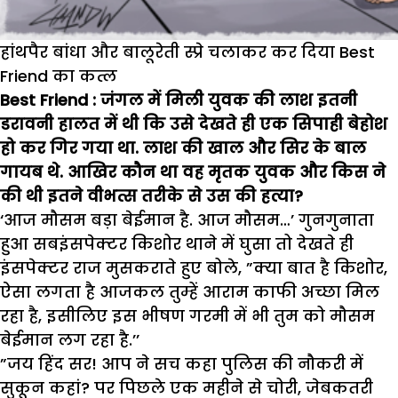
हांथपैर बांधा और बालूरेती स्प्रे चलाकर कर दिया Best
Friend का कत्ल
Best Friend : जंगल में मिली युवक की लाश इतनी
डरावनी हालत में थी कि उसे देखते ही एक सिपाही बेहोश
हो कर गिर गया था. लाश की खाल और सिर के बाल
गायब थे. आखिर कौन था वह मृतक युवक और किस ने
की थी इतने वीभत्स तरीके से उस की हत्या
?
‘
आज मौसम बड़ा बेईमान है. आज मौसम…
’
गुनगुनाता
हुआ सबइंसपेक्टर किशोर थाने में घुसा तो देखते ही
इंसपेक्टर राज मुसकराते हुए बोले
, ”
क्या बात है किशोर
,
ऐसा लगता है आजकल तुम्हें आराम काफी अच्छा मिल
रहा है
,
इसीलिए इस भीषण गरमी में भी तुम को मौसम
बेईमान लग रहा है.
’’
”
जय हिंद सर! आप ने सच कहा पुलिस की नौकरी में
सुकून कहां
?
पर पिछले एक महीने से चोरी
,
जेबकतरी