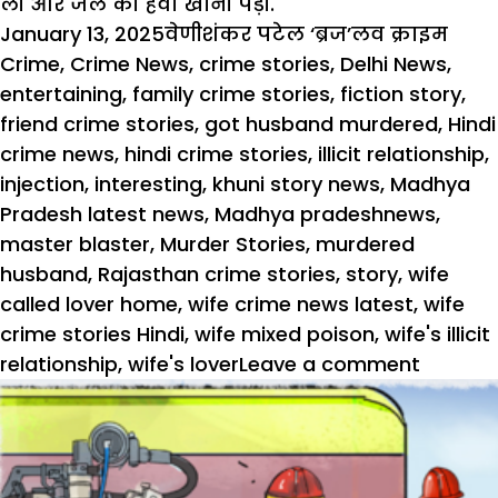
ली और जेल की हवा खानी पड़ी.
Posted
Author
Categories
Tags
January 13, 2025
वेणीशंकर पटेल ‘ब्रज’
लव क्राइम
on
Crime
,
Crime News
,
crime stories
,
Delhi News
,
entertaining
,
family crime stories
,
fiction story
,
friend crime stories
,
got husband murdered
,
Hindi
crime news
,
hindi crime stories
,
illicit relationship
,
injection
,
interesting
,
khuni story news
,
Madhya
Pradesh latest news
,
Madhya pradeshnews
,
master blaster
,
Murder Stories
,
murdered
husband
,
Rajasthan crime stories
,
story
,
wife
called lover home
,
wife crime news latest
,
wife
crime stories Hindi
,
wife mixed poison
,
wife's illicit
relationship
,
wife's lover
Leave a comment