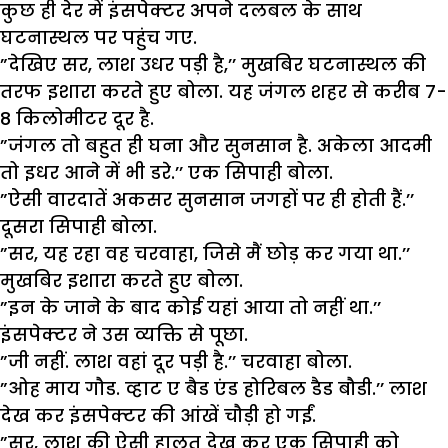
कुछ ही देर में इंसपेक्टर अपने दलबल के साथ
घटनास्थल पर पहुंच गए.
”
देखिए सर
,
लाश उधर पड़ी है
,’’
मुखबिर घटनास्थल की
तरफ इशारा करते हुए बोला. यह जंगल शहर से करीब
7-
8
किलोमीटर दूर है.
”
जंगल तो बहुत ही घना और सुनसान है. अकेला आदमी
तो इधर आने में भी डरे.
’’
एक सिपाही बोला.
”
ऐसी वारदातें अकसर सुनसान जगहों पर ही होती हैं.
’’
दूसरा सिपाही बोला.
”
सर
,
यह रहा वह चरवाहा
,
जिसे मैं छोड़ कर गया था.
’’
मुखबिर इशारा करते हुए बोला.
”
इन के जाने के बाद कोई यहां आया तो नहीं था.
’’
इंसपेक्टर ने उस व्यक्ति से पूछा.
”
जी नहीं. लाश वहां दूर पड़ी है.
’’
चरवाहा बोला.
”
ओह माय गौड. व्हाट ए बैड एंड होरिबल डैड बौडी.
’’
लाश
देख कर इंसपेक्टर की आंखें चौड़ी हो गईं.
”
सर
,
लाश की ऐसी हालत देख कर एक सिपाही को