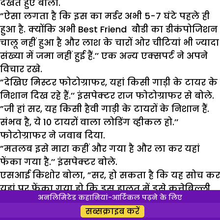
देखते हुए बोला.
”
ऐसा लगता है कि इस का मर्डर अभी
5-7
घंटे पहले ही
हुआ है. क्योंकि अभी Best Friend बौडी का डीकंपोजिशन
चालू नहीं हुआ है और लाश के चारों ओर चीटियां भी ज्यादा
संख्या में जमा नहीं हुई हैं.
’’
एक अन्य एक्सपर्ट ने अपने
विचार रखे.
”
देखिए मिस्टर फोटोग्राफर
,
यहां किसी गाड़ी के टायर के
निशान दिख रहे हैं.
’’
इंसपेक्टर राज फोटोग्राफर से बोले.
”
जी हां सर
,
यह किसी हैवी गाड़ी के टायरों के निशान हैं.
संभव है
,
ये
10
टायरों वाला लोडिंग व्हीकल हो.
’’
फोटोग्राफर ने जवाब दिया.
”
मतलब इसे मारा कहीं और गया है और ला कर यहां
फेंका गया है.
’’
इंसपेक्टर बोले.
एसआई किशोर बोला
, ”
सर
,
हो सकता है कि यह सोच कर
यहां पर फेंका गया हो कि इस हालत में इसे कुत्तेबिल्ली
अनलिमिटेड कहानियां-आर्टिकल पढ़ने के लिए
तुरंत खा कर समाप्त कर देंगे. मगर यह जंगल बस्ती से
सब्सक्राइब करें
इतनी दूर है कि यहां पर जानवर भी नहीं हैं.
’’