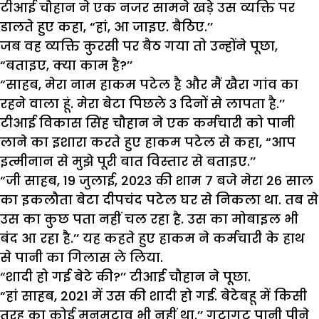
टीआई चौहान ने एक नजर सामने खड़े उस व्यक्ति पर
डालते हुए कहा, “हां, आ जाइए. बैठिए.’’
जब वह व्यक्ति कुरसी पर बैठ गया तो उन्होंने पूछा,
“बताइए, क्या काम है?’’
“साहब, मेरा नाम हाकम पटेल है और मैं खैरा गांव का
रहने वाला हूं. मेरा बेटा पिछले 3 दिनों से लापता है.’’
टीआई विकास सिंह चौहान ने एक कर्मचारी को पानी
लाने का इशारा करते हुए हाकम पटेल से कहा, “आप
इत्मीनान से मुझे पूरी बात विस्तार से बताइए.’’
“जी साहब, 19 जुलाई, 2023 की शाम 7 बजे मेरा 26 साल
का इकलौता बेटा दीपचंद पटेल घर से निकला था. तब से
उस का कुछ पता नहीं चल रहा है. उस का मोबाइल भी
बंद आ रहा है.’’ यह कहते हुए हाकम ने कर्मचारी के हाथ
से पानी का गिलास ले लिया.
“शादी हो गई बेटे की?’’ टीआई चौहान ने पूछा.
“हां साहब, 2021 में उस की शादी हो गई. बेटेबहू में किसी
तरह का कोई मनमुटाव भी नहीं था.’’ गटागट पानी पीने