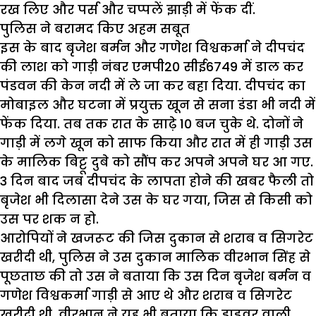
रख लिए और पर्स और चप्पलें झाड़ी में फेंक दीं.
पुलिस ने बरामद किए अहम सबूत
इस के बाद बृजेश बर्मन और गणेश विश्वकर्मा ने दीपचंद
की लाश को गाड़ी नंबर एमपी20 सीई6749 में डाल कर
पंडवन की केन नदी में ले जा कर बहा दिया. दीपचंद का
मोबाइल और घटना में प्रयुक्त खून से सना डंडा भी नदी में
फेंक दिया. तब तक रात के साढ़े 10 बज चुके थे. दोनों ने
गाड़ी में लगे खून को साफ किया और रात में ही गाड़ी उस
के मालिक बिट्टू दुबे को सौंप कर अपने अपने घर आ गए.
3 दिन बाद जब दीपचंद के लापता होने की खबर फैली तो
बृजेश भी दिलासा देने उस के घर गया, जिस से किसी को
उस पर शक न हो.
आरोपियों ने खजरूट की जिस दुकान से शराब व सिगरेट
खरीदी थी, पुलिस ने उस दुकान मालिक वीरभान सिंह से
पूछताछ की तो उस ने बताया कि उस दिन बृजेश बर्मन व
गणेश विश्वकर्मा गाड़ी से आए थे और शराब व सिगरेट
खरीदी थी. वीरभान ने यह भी बताया कि ड्राइवर वाली