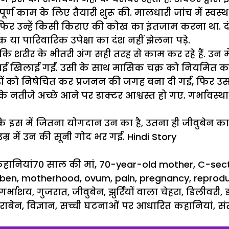
्ण काम के लिए तैयारी शुरू की. मालधारी जांच में स्वस्थ पा
या फिर उन्हें किसी किराए की कोख का इंतजाम करना था. द
या पारिवारिक उपेक्षा का दंश नहीं झेलना पड़े.
ाया कि शरीर के भीतरी अंग सही तरह से काम कर रहे हैं. उन
दवाई खिलाई गईं. उसी के साथ मासिक चक्र को नियमित कर
अंडों को निषेचित कर प्रजनन की जगह बना दी गई, फिर उ
 के नतीजे अच्छे आने पर डाक्टर आश्वस्त हो गए. गर्भावस्थ
कि इस में जितना
योगदान
उन का है, उतना ही जीवुबेन 
्र में उन की सूनी गोद भर गई. Hindi Story
ategories
Tags
हानियां
70 साल की मां
,
70-year-old mother
,
C-sec
aben
,
motherhood
,
ovum
,
pain
,
pregnancy
,
reprodu
गर्भाशय
,
गुजरात
,
जीवुबेन
,
झुर्रियों वाला चेहरा
,
डिलीवरी
,
राबेन
,
विज्ञान
,
सच्ची घटनाओं पर आधारित कहानियां
,
सं