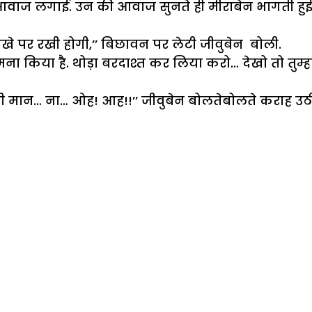
ुए आवाज लगाई. उन की आवाज सुनते ही मीराबेन भागती हुई
हां ताखे पर रखी होगी,’’ बिछावन पर लेटी जीवुबेन बोली.
 मना किया है. थोड़ा बरदाश्त कर लिया करो… देखो तो तुम्हा
े भी मान… ना… ओह! आह!!’’ जीवुबेन बोलतेबोलते कराह उठ