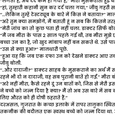
‘‘लगता है, अब दर्द कम हो गया है,’’ मीरा मुसकराती हुई ब
‘‘हां, तुम्हारी कहानी सुन कर दर्द चला गया,’’ जीवु गहरी स
‘‘…लेकिन तुम्हें टेस्टट्यूब के बारे में किस ने बताया?’’ मा
‘‘अरे तुम क्या समझोगे, मैं बताती हूं न सब कि कितने तरह क
‘‘मेरी जांच का तो कुछ पता ही नहीं चला. डाक्टर सिर्फ 
‘‘मैं जब मीरा के पास 2 साल पहले गई थी, तब मीरा मुझ
बच्चा उन का है, जो खुद मांबाप नहीं बन सकते थे. उसे पालने
‘‘उस से क्या हुआ?’’ मालधारी पूछे.
‘‘हुआ यह कि जब एक दफा उन को देखने डाक्टर आए तब उन
जीवु बोली.
‘‘..और दादाजी?’’ डाक्टर साहब के मुसकराने का अर्थ मैं
रहने भी दो न दादाजी, वह सब पुरानी बातें हो गईं.’’ मीरा ब
‘‘अरे नहीं मीरा, कैसे रहने दूं उन बातों को, जिस से मे
ने बच्चे को जन्म दिया है क्या? मैं तो अब उस बारे में सब
लिए औरत को ही दोषी ठहराते हैं.’’
दरअसल, गुजरात के कच्छ इलाके में रापर तालुका स्थित 
तकनीक की बदौलत एक स्वस्थ बच्चे को जन्म दिया था.