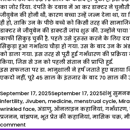
का जोर दिया. दंपति के दबाव में आ कर डाक्टर ने चुनौतीपूर
जीवुबेन की होनी थी, कारण बच्चा उन्हें जन्म देना था, 
ही हो, ताकि उन के पीछे बच्चे को किसी तरह की सामाजिक 
डाक्टर ने जीवुबेन की डाक्टरी जांच शुरू की. उन्होंने प
काफी सिकुड़ चुकी है. पहले उसे दुरूस्त करने के लिए 
सिकुड़ा हुआ गर्भाशय चौड़ा हो गया. उस के बाद उन के 
को डाला गया. इस तरह से पूरी हुई गर्भधारण की प्रक्रिया
किया, जिस से उन को पहली संतान की प्राप्ति हुई.
इस सफलता पर डा. भानुशाली ने हर्ष जताते हुए बताया 
एकदो नहीं, पूरे
45 साल
के इंतजार के बाद 70 साल की उम
Posted
Author
C
September 17, 2025
September 17, 2025
शंभु सुमन
क
on
infertility
,
Jivuben
,
medicine
,
menstrual cycle
,
Mir
wrinkled face
,
अंडाणु
,
ऑनलाइन कहानियां
,
गर्भधारण
,
प्रजनन
,
बांझपन
,
भूत प्रेत की कहानियां
,
मासिक चक्र
,
मी
comment