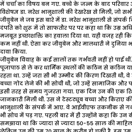
में चर्चा का विषय बन गए. बच्चे के जन्म के बाद परिवा
विशेषज्ञ डा. नरेश भानुशाली की देखरेख से मिली, जो सभ
जीवुबेन ने जब इस बारे में डा. नरेश भानुशाली से संपर्क
दंपति को शुरू में तो साफतौर पर पर कहा था कि उम्र अध
मजबूत इच्छाशक्ति का हवाला दिया था. यही वजह रही
कम नहीं थी. ऐसा कर जीवुबेन और मालधारी ने दुनिया भर म
दावा किया.
जीवुबेन विवाह के कई सालों तक गर्भवती नहीं हो पाई थीं
पूजापाठ से ले कर धार्मिक स्थलों की कठिन से कठिन या
रहता था. उन्हें जरा सी भी उम्मीद की किरण दिखती थी, वे
बच्चा गोद लेने की भी सोची थी, जो उन्हें सामाजिक और 
इसी तरह से समय गुजरता गया. एक दिन उन की एक रिश्ते
जानकारी मिली थी. उस ने टेस्टट्यूब बच्चा और किराए की 
भानुशाली के संपर्क में आए. वे आईवीएफ तकनीक से गर्भध
भी सोच में पड़ गए. पहली बार में ही उन्होंने कहा कि उन
समझाया था कि ज्यादा से ज्यादा 50-55 साल की माहि
लेकिन उन की उम्र 70 साल के करीब हो चुकी है. इस उम्र 