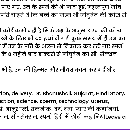
ए गए. उन के स्पर्म की भी जांच हुई. महत्त्वपूर्ण जांच
ंपति चाहते थे कि बच्चे का जन्म भी जीवुबेन की कोख से
 में कोई कमी नहीं है सिर्फ उम्र के अनुसार उन की कोख
ने के लिए भी दवाइयां दी गईं. कुछ समय में ही उन का
स में उन के पति के अलग से निकाल कर रखे गए स्पर्म
ा के 8 महीने बाद डाक्टरों से जीवुबेन का सी-सेक्शन
का भी है, उन की हिम्मत और नीयत काम कर गई और
tion
,
delivery
,
Dr. Bhanushali
,
Gujarat
,
Hindi Story
,
ction
,
science
,
sperm
,
technology
,
uterus
,
डॉ. भानुशाली
,
तकनीक
,
दर्द
,
दवा
,
प्यार की कहानियां
,
तान
,
सी-सेक्शन
,
स्पर्म
,
हिंदी में छोटी कहानियां
Leave a