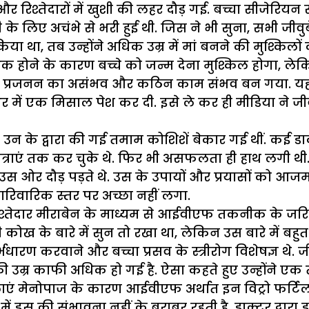
र और रिश्तेदारों में खुशी की लहर दौड़ गई. बच्चा सीज
ी के लिए अचंभे से भरी हुई थी. जिस ने भी सुना, सभी ज
 किया था, तब उन्होंने अधिक उम्र में मां बनने की मुश्कि
िक होने के कारण बच्चे को जन्म देना मुश्किल होगा, लेक
 कि प्रजनन का असंभव और कठिन काम संभव बन गया. यह
ें एक मिसाल पेश कर दी. इसे ले कर ही मीडिया ने जीवुबेन
. उन के द्वारा की गई तमाम कोशिशें बेकार गई थीं. कई ड
त्राएं तक कर चुके थे. फिर भी असफलता ही हाथ लगी थी. 
 उस ओर दौड़ पड़ते थे. उस के उपायों और प्रयासों को आजमा
पारिवारिक स्तर पर अच्छा नहीं लगा.
दार मीराबेन के माध्यम से आईवीएफ तकनीक के जरिए से न
कोख के बारे में सुन तो रखा था, लेकिन उस बारे में बहु
ारण करवाने और बच्चा प्रसव के स्त्रीरोग विशेषज्ञ थे.
 की उम्र काफी अधिक हो गई है. ऐसा कहते हुए उन्होंने एक
लाएं मेनोपाज के कारण आईवीएफ अर्थात इन विट्रो फर्
में इस की संभावना नहीं के बराबर रहती है. डाक्टर द्वा