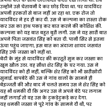
अपनी बेटी के साथ छींटाकशी करते देख लिया था. तब
उन्होंने उसे चेतावनी दे कर छोड़ दिया था. पर यादविंदर
अपनी हरकतों से बाज नहीं आ रहा था. एक रोज तो
यादविंदर ने हद ही कर दी. उस ने कल्पना का रास्ता रोक
कर उस का हाथ पकड़ कर बात करने की कोशिश की.
कल्पना को यह बात बहुत बुरी लगी. उस ने यह सारी बात
अपने पिता जसवंत सिंह को बता दी. पानी सिर से इतना
ऊंचा पहुंच जाएगा, इस बात का अंदाजा शायद जसवंत
सिंह उर्फ जस्सा को नहीं था.
बेटी के मुंह से यादविंदर की करतूतें सुन कर जस्सा का
खून खौल उठा. वह सीधा शेर सिंह के घर गया. उस ने
यादविंदर को ही नहीं, बल्कि शेर सिंह को भी खरीखोटी
सुनाई. बापबेटे की उस ने गांव वालों के सामने ही
बेइज्जती की और बाद में चलते समय उस ने शेर सिंह को
यह भी धमकी दी कि अगर उस ने अपने बेटे पर लगाम
नहीं लगाई तो वह उस के टुकड़ेटुकड़े कर देगा.
यह धमकी जस्सा ने पूरे गांव के सामने दी थी, पर