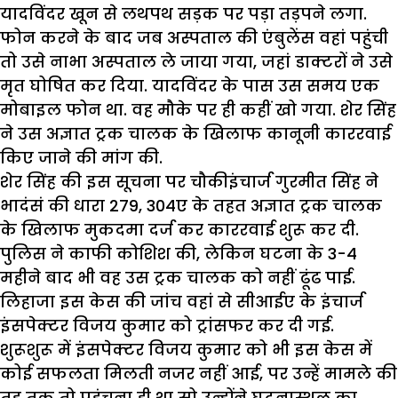
यादविंदर खून से लथपथ सड़क पर पड़ा तड़पने लगा.
फोन करने के बाद जब अस्पताल की एंबुलेंस वहां पहुंची
तो उसे नाभा अस्पताल ले जाया गया, जहां डाक्टरों ने उसे
मृत घोषित कर दिया. यादविंदर के पास उस समय एक
मोबाइल फोन था. वह मौके पर ही कहीं खो गया. शेर सिंह
ने उस अज्ञात ट्रक चालक के खिलाफ कानूनी काररवाई
किए जाने की मांग की.
शेर सिंह की इस सूचना पर चौकीइंचार्ज गुरमीत सिंह ने
भादंसं की धारा 279, 304ए के तहत अज्ञात ट्रक चालक
के खिलाफ मुकदमा दर्ज कर काररवाई शुरू कर दी.
पुलिस ने काफी कोशिश की, लेकिन घटना के 3-4
महीने बाद भी वह उस ट्रक चालक को नहीं ढूंढ पाई.
लिहाजा इस केस की जांच वहां से सीआईए के इंचार्ज
इंसपेक्टर विजय कुमार को ट्रांसफर कर दी गई.
शुरूशुरू में इंसपेक्टर विजय कुमार को भी इस केस में
कोई सफलता मिलती नजर नहीं आई, पर उन्हें मामले की
तह तक तो पहुंचना ही था सो उन्होंने घटनास्थल का