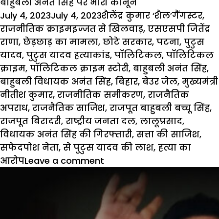
बाहुबली अनंत सिंह पर भारी कानून
Posted
Author
Categorie
July 4, 2023
July 4, 2023
शैलेंद्र कुमार ‘शैल’
गैंगस्टर
,
on
Tags
राजनीतिक क्राइम
इज्जत से खिलवाड़
,
एसएसपी जितेंद्र
राणा
,
छेड़छाड़ का मामला
,
छोटे सरकार
,
पटना
,
पुटुस
यादव
,
पुटुस यादव हत्याकांड
,
पॉलिटिकल
,
पॉलिटिकल
क्राइम
,
पॉलिटिकल क्राइम स्टोरी
,
बाहुबली अनंत सिंह
,
बाहुबली विधायक अनंत सिंह
,
बिहार
,
बेउर जेल
,
मुख्यमंत्री
नीतीश कुमार
,
राजनीतिक समीकरण
,
राजनैतिक
अपराध
,
राजनैतिक साजिश
,
राजपूत बाहुबली बच्चू सिंह
,
राजपूत बिरादरी
,
राष्ट्रीय जनता दल
,
लालूप्रसाद
,
विधायक अनंत सिंह की गिरफ्तारी
,
सत्ता की साजिश
,
सफेदपोश नेता
,
से पुटुस यादव की लाश
,
हत्या का
आरोप
Leave a comment