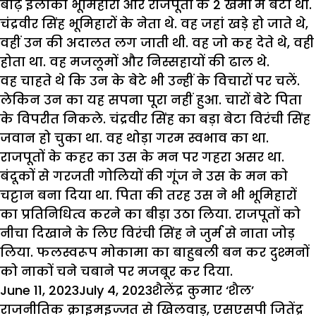
बाढ़ इलाका भूमिहारों और राजपूतों के 2 खेमों में बंटा था.
चंद्रवीर सिंह भूमिहारों के नेता थे. वह जहां खड़े हो जाते थे,
वहीं उन की अदालत लग जाती थी. वह जो कह देते थे, वही
होता था. वह मजलूमों और निस्सहायों की ढाल थे.
वह चाहते थे कि उन के बेटे भी उन्हीं के विचारों पर चलें.
लेकिन उन का यह सपना पूरा नहीं हुआ. चारों बेटे पिता
के विपरीत निकले. चंद्रवीर सिंह का बड़ा बेटा विरंची सिंह
जवान हो चुका था. वह थोड़ा गरम स्वभाव का था.
राजपूतों के कहर का उस के मन पर गहरा असर था.
बंदूकों से गरजती गोलियों की गूंज ने उस के मन को
चट्टान बना दिया था. पिता की तरह उस ने भी भूमिहारों
का प्रतिनिधित्व करने का बीड़ा उठा लिया. राजपूतों को
नीचा दिखाने के लिए विरंची सिंह ने जुर्म से नाता जोड़
लिया. फलस्वरूप मोकामा का बाहुबली बन कर दुश्मनों
को नाकों चने चबाने पर मजबूर कर दिया.
Posted
Author
Categori
June 11, 2023
July 4, 2023
शैलेंद्र कुमार ‘शैल’
on
Tags
राजनीतिक क्राइम
इज्जत से खिलवाड़
,
एसएसपी जितेंद्र