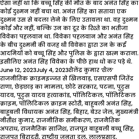
ऐसा नहीं था कि बच्चू सिंह की मौत के बाद अनंत सिंह का
कोई दुश्मन नहीं बचा था. अनंत सिंह का सताया एक
दुश्मन उस से बदला लेने के लिए उतावला था. वह दुश्मन
कोई और नहीं, बल्कि उन का दूर के रिश्ते का भतीजा
विवेका पहलवान था. विवेका पहलवान और अनंत सिंह
के बीच दुश्मनी की वजह थी विवेका द्वारा उन के कई
आदमियों को बच्चू सिंह और पुलिस के द्वारा खत्म कराना.
इसीलिए अनंत सिंह विवेका के पीछे हाथ धो कर पड़े थे.
Posted
Author
Categori
June 12, 2023
July 4, 2023
शैलेंद्र कुमार ‘शैल’
on
Tags
राजनीतिक क्राइम
इज्जत से खिलवाड़
,
एसएसपी जितेंद्र
राणा
,
छेड़छाड़ का मामला
,
छोटे सरकार
,
पटना
,
पुटुस
यादव
,
पुटुस यादव हत्याकांड
,
पॉलिटिकल
,
पॉलिटिकल
क्राइम
,
पॉलिटिकल क्राइम स्टोरी
,
बाहुबली अनंत सिंह
,
बाहुबली विधायक अनंत सिंह
,
बिहार
,
बेउर जेल
,
मुख्यमंत्री
नीतीश कुमार
,
राजनीतिक समीकरण
,
राजनैतिक
अपराध
,
राजनैतिक साजिश
,
राजपूत बाहुबली बच्चू सिंह
,
राजपूत बिरादरी
,
राष्ट्रीय जनता दल
,
लालूप्रसाद
,