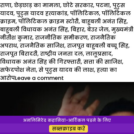
राणा
,
छेड़छाड़ का मामला
,
छोटे सरकार
,
पटना
,
पुटुस
यादव
,
पुटुस यादव हत्याकांड
,
पॉलिटिकल
,
पॉलिटिकल
क्राइम
,
पॉलिटिकल क्राइम स्टोरी
,
बाहुबली अनंत सिंह
,
बाहुबली विधायक अनंत सिंह
,
बिहार
,
बेउर जेल
,
मुख्यमंत्री
नीतीश कुमार
,
राजनीतिक समीकरण
,
राजनैतिक
अपराध
,
राजनैतिक साजिश
,
राजपूत बाहुबली बच्चू सिंह
,
राजपूत बिरादरी
,
राष्ट्रीय जनता दल
,
लालूप्रसाद
,
विधायक अनंत सिंह की गिरफ्तारी
,
सत्ता की साजिश
,
सफेदपोश नेता
,
से पुटुस यादव की लाश
,
हत्या का
आरोप
Leave a comment
अनलिमिटेड कहानियां-आर्टिकल पढ़ने के लिए
सब्सक्राइब करें