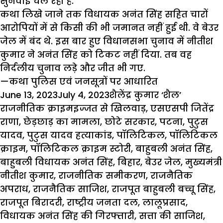
सुनवाई चल रही है.
कथा लिखे जाने तक विधायक अनंत सिंह सहित चारों
आरोपियों में से किसी की भी जमानत नहीं हुई थी. वे बेउर
जेल में बंद थे. इस बार हुए विधानसभा चुनाव में नीतीश
कुमार ने अनंत सिंह को टिकट नहीं दिया. तब वह
निर्दलीय चुनाव लड़े और जीत भी गए.
—कथा पुलिस एवं जनसूत्रों पर आधारित
Posted
Author
Categori
June 13, 2023
July 4, 2023
शैलेंद्र कुमार ‘शैल’
on
Tags
राजनीतिक क्राइम
इज्जत से खिलवाड़
,
एसएसपी जितेंद्र
राणा
,
छेड़छाड़ का मामला
,
छोटे सरकार
,
पटना
,
पुटुस
यादव
,
पुटुस यादव हत्याकांड
,
पॉलिटिकल
,
पॉलिटिकल
क्राइम
,
पॉलिटिकल क्राइम स्टोरी
,
बाहुबली अनंत सिंह
,
बाहुबली विधायक अनंत सिंह
,
बिहार
,
बेउर जेल
,
मुख्यमंत्री
नीतीश कुमार
,
राजनीतिक समीकरण
,
राजनैतिक
अपराध
,
राजनैतिक साजिश
,
राजपूत बाहुबली बच्चू सिंह
,
राजपूत बिरादरी
,
राष्ट्रीय जनता दल
,
लालूप्रसाद
,
विधायक अनंत सिंह की गिरफ्तारी
,
सत्ता की साजिश
,