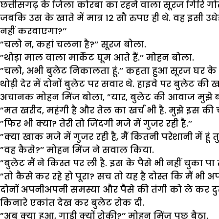
छत्तीसगढ़ के जिला कोरबा का रहने वाला सूरज गिरि गोस्
जबकि उस के खाते में मात्र 12 सौ रुपए ही थे. वह इसी 
नहीं करवाएगा?’’
”चलो न, कहां चलना है?’’ सूरज बोला.
”थोड़ा माल वाला मार्केट घूम आते हैं.’’ मोहन बोला.
”चलो, अभी बुलेट निकालता हूं.’’ कहता हुआ सूरज घर के
थोड़ी देर में दोनों बुलेट पर सवार थे. हाइवे पर बुलेट
अचानक मोहन मिंज बोला, ”यार, बुलेट की आवाज मुझे बहुत 
”मत खरीद, महंगी है और तेल का खर्च भी है. मुझे इस की 
”फिर भी क्या? तेरी तो जिंदगी मजे में गुजर रही है.’’
”क्या खाक मजे में गुजर रही है, मैं कितनी परेशानी में हूं त
”वह कैसे?’’ मोहन मिंज ने सवाल किया.
”बुलेट मैं ने किस्त पर ली है. इस के पैसे भी नहीं चुका पा
”तो कैसे कर रहे हो पूरा? सच तो यह है दोस्त कि मैं भी अ
दोनों अपनीअपनी समस्या और पैसे की तंगी को ले कर दुखी 
किनारे एकांत देख कर बुलेट रोक दी.
”अब क्या हुआ, गाड़ी क्यों रोकी?’’ मोहन मिंज पूछ बैठा.