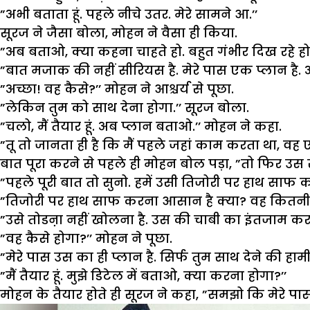
”अभी बताता हूं. पहले नीचे उतर. मेरे सामने आ.’’
सूरज ने जैसा बोला, मोहन ने वैसा ही किया.
”अब बताओ, क्या कहना चाहते हो. बहुत गंभीर दिख रहे हो
”बात मजाक की नहीं सीरियस है. मेरे पास एक प्लान है. 
”अच्छा! वह कैसे?’’ मोहन ने आश्चर्य से पूछा.
”लेकिन तुम को साथ देना होगा.’’ सूरज बोला.
”चलो, मैं तैयार हूं. अब प्लान बताओ.’’ मोहन ने कहा.
”तू तो जानता ही है कि मैं पहले जहां काम करता था, वह 
बात पूरा करने से पहले ही मोहन बोल पड़ा, ”तो फिर उस स
”पहले पूरी बात तो सुनो. हमें उसी तिजोरी पर हाथ साफ कर
”तिजोरी पर हाथ साफ करना आसान है क्या? वह कितनी मजब
”उसे तोडऩा नहीं खोलना है. उस की चाबी का इंतजाम करवान
”वह कैसे होगा?’’ मोहन ने पूछा.
”मेरे पास उस का ही प्लान है. सिर्फ तुम साथ देने की हामी
”मैं तैयार हूं. मुझे डिटेल में बताओ, क्या करना होगा?’’
मोहन के तैयार होते ही सूरज ने कहा, ”समझो कि मेरे पास फु