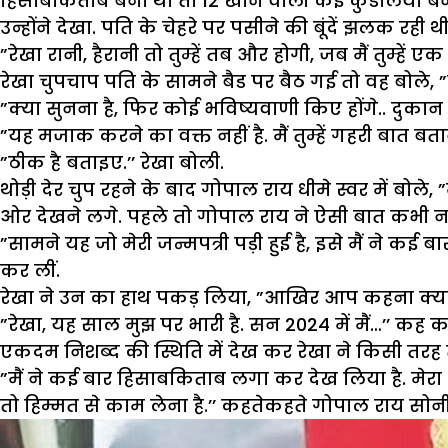
हिसाबकिताब बना था तो 12 खाने वाली कई कुंडलियां बनी हु
उन्होंने देखा. पति के चेहरे पर पसीने की बूंदें झलक रही थी
”रेखा रानी, हैरानी तो तुम्हें तब और होगी, जब मैं तुम्हे
रेखा चुपचाप पति के सामने बैड पर बैठ गई तो वह बोले, ”मैं 
”क्या सुनना है, फिर कोई भविष्यवाणी किए होंगे.. दुकान
”यह मजाक करने का वक्त नहीं है. मैं तुम्हें गहरी बात बत
”ठीक है बताइए.’’ रेखा बोली.
थोड़ी देर चुप रहने के बाद गोपाल राय धीमे स्वर में बोल
ओर देखने लगे. पहले तो गोपाल राय ने ऐसी बात कभी नहीं क
”सामने यह जो मेरी जन्मपत्री पड़ी हुई है, इसे मैं ने 
कर लीं.
रेखा ने उन का हाथ पकड़ लिया, ”आखिर आप कहना क्या चा
”रेखा, यह साल मुझ पर भारी है. सन 2024 में मैं…’’ क
एकदम निशब्द की स्थिति में देख कर रेखा ने किसी तरह त
”मैं ने कई बार हिसाबकिताब लगा कर देख लिया है. मेरा 202
तो हिम्मत से काम लेना है.’’ कहतेकहते गोपाल राय सो