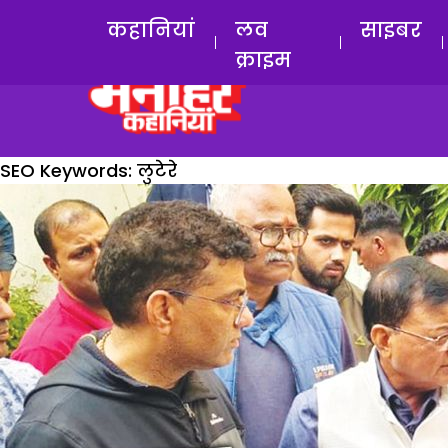
कहानियां
लव
साइबर
क्राइम
SEO Keywords:
लुटेरे