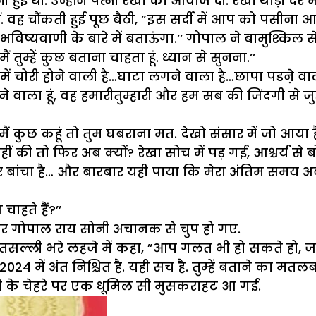
ई थीं. उन्होंने पत्नी रेखा को आवाज दी. रेखा थोड़ी देर 
ं. वह चौंकती हुई पूछ बैठी, ”इस सर्दी में आप को पसीना आ रह
ं एक भविष्यवाणी के बारे में बताऊंगा.’’ गोपाल ने बामुश्क
तुम्हें कुछ बताना चाहता हूं. ध्यान से सुनना.’’
 में चोरी होने वाली है…घाटा लगने वाला है…छापा पडऩे वा
ाने वाला हूं, वह हमारीतुम्हारी और हम सब की जिंदगी से जु
े, ”मैं कुछ कहूं तो तुम घबराना मत. देखो संसार में जो आ
ी तो फिर अब क्यों? रेखा सोच में पड़ गईं, आश्चर्य से बो
कई बार बांचा है… और बारबार यही पाया कि मेरा अंतिम समय
हते हैं?’’
ह कर गोपाल राय सोनी अचानक से चुप हो गए.
सल्ली भरे लहजे में कहा, ”आप गलत भी हो सकते हो, जरूर
4 में अंत निश्चित है. यही सच है. तुम्हें बताने का मतलब
नी के चेहरे पर एक धूमिल सी मुसकराहट आ गई.