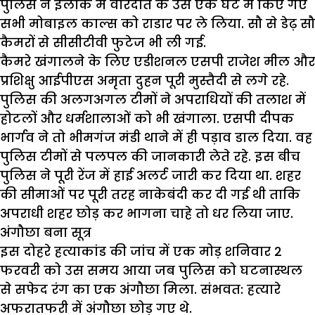
पुलिस ने इलाके में वारदात के उस एक घंटे में किए गए
सभी मोबाइल काल्स को राडार पर ले लिया. सौ से डेढ़ सौ
कैमरों से सीसीटीवी फुटेज भी ली गई.
कैमरे खंगालने के लिए एडीशनल एसपी राजेश मील और
प्रशिक्षु आईपीएस अमृता दुहन पूरी मुस्तैदी से लगे रहे.
पुलिस की अलगअगल टीमों ने अपराधियों की तलाश में
होटलों और धर्मशालाओं को भी खंगाला. एसपी दीपक
भार्गव ने तो भीमगंज मंडी थाने में ही पड़ाव डाल दिया. वह
पुलिस टीमों से पलपल की जानकारी लेते रहे. इस बीच
पुलिस ने पूरी रेंज में हाई अलर्ट जारी कर दिया था. शहर
की सीमाओं पर पूरी तरह नाकेबंदी कर दी गई थी ताकि
अपराधी शहर छोड़ कर भागना चाहे तो धर लिया जाए.
अंगौछा बना सूत्र
इस दोहरे हत्याकांड की जांच में एक मोड़ शनिवार 2
फरवरी को उस समय आया जब पुलिस को घटनास्थल
से सफेद रंग का एक अंगौछा मिला. संभवत: हत्यारे
अफरातफरी में अंगौछा छोड़ गए थे.