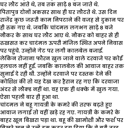
घर लौट आते थे, तब तक साढ़े 8 बज जाते थे.
पितापुत्र दोनों अकसर साथ ही घर लौटते थे. उस दिन
राजेंद्र कुछ जरूरी काम निपटाने की वजह से दुकान पर
ही रुक गए थे. जबकि चांदमल लगभग साढ़े 8 बजे
नौकर के साथ घर लौट आए थे. नौकर को बाहर से ही
रुखसत कर चादंमल ऊपरी मंजिल स्थित अपने निवास
पर पहुंचे. उन्होंने गेट पर लगी कालबेल बजाई.
लेकिन रोजाना फौरन खुल जाने वाले दरवाजे पर कोई
हलचल नहीं हुई. जबकि कालबेल की आवाज बाहर तक
सुनाई दे रही थी. उन्होंने दरवाजे पर दस्तक देने की
कोशिश की तो यह देख कर हैरान रह गए कि दरवाजा
अंदर से लौक्ड नहीं था. वह एक ही धक्के में खुल गया.
ऐसा पहली बार ही हुआ था.
चांदमल ने बहू गायत्री के कमरे की तरफ बढ़ते हुए
आवाज लगाई तो वहीं खड़े रह गए. गायत्री के कमरे के
बाहर खून बिखरा पड़ा था. बहू की खामोशी और फर्श पर
बिखरे खून ने उन्हें इस कदर डरा दिया कि वे बुरी तरह