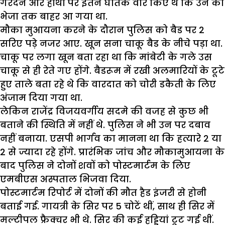
गरदन और हाथों पर इतने घातक वार किए थे कि उन का
भेजा तक बाहर आ गया था.
मौका मुआयना करने के दौरान पुलिस को बैड पर 2
सरिए पड़े नजर आए. खून सना चाकू बैड के नीचे पड़ा था.
चाकू पर लगा खून बता रहा था कि मांबेटी के गले उस
चाकू से ही रेते गए होंगे. बैडरूम में रखी अलमारियों के टूटे
हुए ताले बता रहे थे कि वारदात को चोरी डकैती के लिए
अंजाम दिया गया था.
लेकिन राजेंद्र विजयवर्गीय सदमे की वजह से कुछ भी
बताने की स्थिति में नहीं थे. पुलिस ने भी उन पर दबाव
नहीं बनाया. एसपी भार्गव का मानना था कि हत्यारे 2 या
2 से ज्यादा रहे होंगे. प्रारंभिक जांच और मौकामुआयना के
बाद पुलिस ने दोनों शवों को पोस्टमार्टम के लिए
एमबीएस अस्पताल भिजवा दिया.
पोस्टमार्टम रिपोर्ट में दोनों की मौत हैड इंजरी से होनी
बताई गई. गायत्री के सिर पर 5 चोटें थीं, साथ ही सिर में
मल्टीपल फ्रैक्चर भी थे. सिर की कई हड्डियां टूट गई थीं.