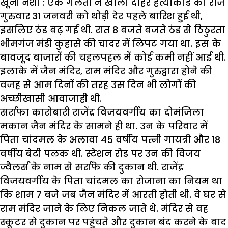
खूनी नशा : एक गलती ने खोला दोहरे हत्याकांड का राज
गुरुवार 31 जनवरी को थोड़ी देर पहले बारिश हुई थी,
इसलिए ठंड बढ़ गई थी. रात 8 बजते बजते ठंड से ठिठुरता
भीमगंज मंडी कुहासे की चादर में लिपट गया था. इस के
बावजूद बाजारों की चहलपहल में कोई कमी नहीं आई थी.
इलाके में जैन मंदिर, राम मंदिर और गुरुद्वारा होने की
वजह से आम दिनों की तरह उस दिन भी लोगों की
अच्छीखासी आवाजाही थी.
सर्राफा कारोबारी राजेंद्र विजयवर्गीय का दोमंजिला
मकान जैन मंदिर के सामने ही था. उन के परिवार में
पिता चांदमल के अलावा 45 वर्षीय पत्नी गायत्री और 18
वर्षीय बेटी पलक थी. स्टेशन रोड पर उन की विजय
ज्वैलर्स के नाम से सर्राफे की दुकान थी. राजेंद्र
विजयवर्गीय के पिता चांदमल का रोजाना का नियम था
कि शाम 7 बजे जब जैन मंदिर में आरती होती थी. वे घर से
राम मंदिर जाने के लिए निकल जाते थे. मंदिर से वह
स्कूटर से दुकान पर पहुंचते और दुकान बंद करने के बाद