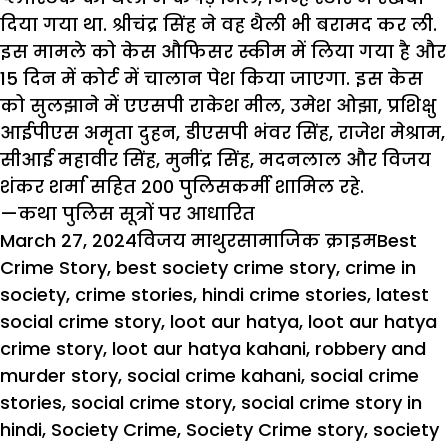
दिया गया था. श्रीचंद्र सिंह ने वह थैली भी बरामद कर ली.
इस मामले को केस औफिसर स्कीम में लिया गया है और
15 दिन में कोर्ट में चालान पेश किया जाएगा. इस केस
को सुलझाने में एएसपी राकेश मील, उमेश ओझा, प्रशिक्षु
आईपीएस अमृता दुहन, डीएसपी भंवर सिंह, राजेश मेश्राम,
सीआई महावीर सिंह, मुनींद्र सिंह, मदनलाल और विजय
शंकर शर्मा सहित 200 पुलिसकर्मी शामिल रहे.
—कथा पुलिस सूत्रों पर आधारित
Posted
Author
Categories
Tags
March 27, 2024
विजय माथुर
सामाजिक क्राइम
Best
on
Crime Story
,
best society crime story
,
crime in
society
,
crime stories
,
hindi crime stories
,
latest
social crime story
,
loot aur hatya
,
loot aur hatya
crime story
,
loot aur hatya kahani
,
robbery and
murder story
,
social crime kahani
,
social crime
stories
,
social crime story
,
social crime story in
hindi
,
Society Crime
,
Society Crime story
,
society