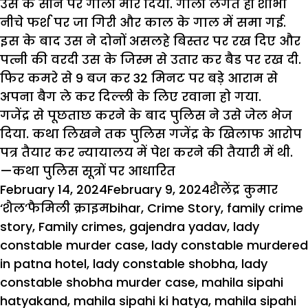
उस के सीने पर गोली मार दिया. गोली लगते ही शोभा
नीचे फर्श पर जा गिरी और काल के गाल में समा गई.
इस के बाद उस ने दोनों असलहे बिस्तर पर रख दिए और
पत्नी की वरदी उस के जिस्म से उतार कर बैड पर रख दी.
फिर कमरे से 9 बज कर 32 मिनट पर बड़े आराम से
अपना बैग ले कर दिल्ली के लिए रवाना हो गया.
गजेंद्र से पूछताछ करने के बाद पुलिस ने उसे जेल भेज
दिया. कथा लिखने तक पुलिस गजेंद्र के खिलाफ आरोप
पत्र तैयार कर न्यायालय में पेश करने की तैयारी में थी.
—कथा पुलिस सूत्रों पर आधारित
Posted
Author
February 14, 2024
February 9, 2024
शैलेंद्र कुमार
on
Categories
Tags
‘शैल’
फैमिली क्राइम
bihar
,
Crime Story
,
family crime
story
,
Family crimes
,
gajendra yadav
,
lady
constable murder case
,
lady constable murdered
in patna hotel
,
lady constable shobha
,
lady
constable shobha murder case
,
mahila sipahi
hatyakand
,
mahila sipahi ki hatya
,
mahila sipahi