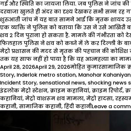
गई और स्थिति का जायजा लिया. जब पुलिस ने जांच की तो 
दरवाजा खुलते ही अंदर का दृश्य देखकर सभी सन्न रह ग
शुरुआती जांच में यह बात सामने आई कि मृतक शायद उसी
एक व्यक्ति ने पुलिस को बताया कि उस ने उसे आखिरी ब
शव 2 दिन पुराना हो सकता है. मामले की गंभीरता को दे
फिलहाल पुलिस ने शव को कब्जे में ले कर दिल्ली के बाबा
मेट्रो प्रशासन की मदद से मृतक की पहचान की
कोशिश
ज
तक यह साफ नहीं हो पाया है कि यह
आत्महत्या
का मामला
Posted
Author
Categories
April 28, 2026
April 29, 2026
मोहित कुमार
सामाजिक क्
on
Story
,
Inderlok metro station
,
Manohar Kahaniyan
Incident Story
,
sensational news
,
shocking news s
इंद्रलोक मेट्रो स्टेशन
,
क्राइम कहानियां
,
क्राइम रिपोर्ट
,
क्
कहानियां
,
मेट्रो वाशरूम शव मामला
,
मेट्रो हादसा
,
रहस्य
कहानी
,
सामाजिक कहानी
,
हिंदी कहानी
Leave a comm