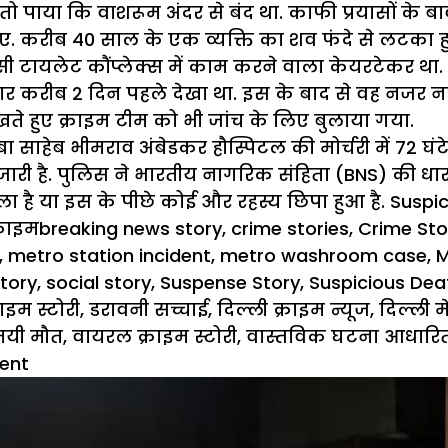
पाया कि वाशरूम अंदर से बंद था. काफी प्रयासों के बाव
ए. करीब 40 साल के एक व्यक्ति का शव फंदे से लटका हु
 टायलेट कौंप्लेक्स में काम करने वाला केयरटेकर था.
ार करीब 2 दिन पहले देखा था. इस के बाद से वह नजर न
खते हुए क्राइम टीम को भी जांच के लिए बुलाया गया.
 साहेब भीमराव अंबेडकर हौस्पिटल की मोर्चरी में 72 घंटे
ारी है. पुलिस ने भारतीय नागरिक संहिता (BNS) की धारा
 है या इस के पीछे कोई और रहस्य छिपा हुआ है. Susp
Tags
राइम
breaking news story
,
crime stories
,
Crime Sto
,
metro station incident
,
metro washroom case
,
M
tory
,
social story
,
Suspense Story
,
Suspicious Dea
राइम स्टोरी
,
डरावनी सच्चाई
,
दिल्ली क्राइम न्यूज
,
दिल्ली म
मयी मौत
,
वायरल क्राइम स्टोरी
,
वास्तविक घटना आधारि
ent