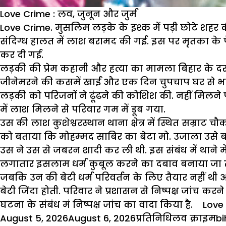
Love Crime : लव, जुनून और जुर्म
Love Crime.
मुसलिम लड़के के इश्क में पड़ी छोटे शहर
संदिग्ध हालत में लाश बरामद की गई. इस पर मृतका के 
कर दी गई.
लड़की की प्रेम कहानी और हत्या का मामला बिहार के द
जीनेमरने की कसमें खाईं और एक दिन चुपचाप घर से 
लड़की को परिजनों ने ढूंढने की कोशिश की. नहीं मिलने 
में लाश मिलने से परिवार गम में डूब गया.
उस की लाश कुशेश्वरस्थान थाना क्षेत्र में स्थित सम्र
को बताया कि मोहम्मद साबिर का बेटा मो. उजाला उसे
उस ने उस से जबरन शादी कर ली थी. इस संबंध में थाने 
लगातार इसलाम धर्म कुबूल करने का दबाव बनाया जा र
जबकि उन की बेटी धर्म परिवर्तन के लिए तैयार नहीं
बेटी जिंदा होती. परिवार ने प्रशासन से निष्पक्ष जांच 
घटना के संबंध मं निष्पक्ष जांच का वादा किया है. Lov
Posted
Author
Categories
T
August 5, 2026
August 6, 2026
प्रतिनिधि
लव क्राइम
bi