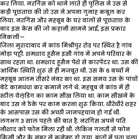
कर लिया. नरगिस को थाने लाते ही पुलिस ने उस से
कड़ी पूछताछ की तो उस ने अपना गुनाह कबूल कर
लिया. नरगिस और महबूब के घर वालों से पूछताछ के
बाद इस केस की जो कहानी सामने आई, इस प्रकार
निकली—
जिला मुरादाबाद में कांठ मिश्रीपुर रोड पर स्थित है गांव
मोड़ा पट्टी. शमशाद हुसैन इसी गांव में अपने परिवार के
साथ रहता था. शमशाद हुसैन पेशे से कारपेंटर था. उस की
आर्थिक स्थिति शुरू से ही मजबूत थी. उस के 6 बच्चों में
महबूब आलम तीसरे नंबर का था. इस समय उस के पांचों
बेटे कामधंधा कर कमाने लगे थे. महबूब ने कांठ में ही
स्टील वेल्ंडिग का काम सीख लिया था. काम सीखने के
बाद उस ने ठेके पर काम करना शुरू किया. धीरेधीरे शहर
के आसपास उस की अच्छी जानपहचान हो गई थी.
लगभग 3 साल पहले की बात है. नरगिस अपने पति
नौशाद को फोन मिला रही थी. लेकिन गलती से फोन
किसी और के नंबर से कनेक्ट हो गया. बातों में पता चला