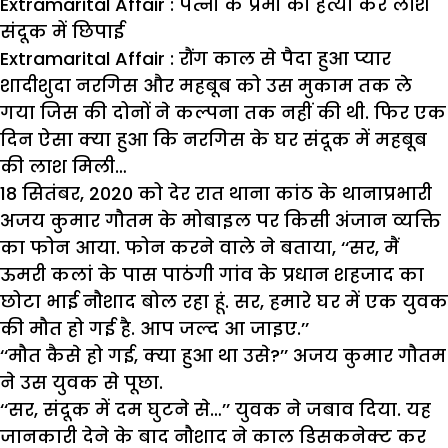
Extramarital Affair : पत्नी के प्रेमी की हत्या कर लाश
संदूक में छिपाई
Extramarital Affair : रौंग काल से पैदा हुआ प्यार
शादीशुदा नरगिस और महबूब को उस मुकाम तक ले
गया जिस की दोनों ने कल्पना तक नहीं की थी. फिर एक
दिन ऐसा क्या हुआ कि नरगिस के घर संदूक में महबूब
की लाश मिली…
18 सितंबर, 2020 को देर रात थाना कांठ के थानाप्रभारी
अजय कुमार गौतम के मोबाइल पर किसी अंजान व्यक्ति
का फोन आया. फोन करने वाले ने बताया, ‘‘सर, मैं
ऊमरी कलां के पास पाठंगी गांव के प्रधान शहजाद का
छोटा भाई नौशाद बोल रहा हूं. सर, हमारे घर में एक युवक
की मौत हो गई है. आप जल्द आ जाइए.’’
‘‘मौत कैसे हो गई, क्या हुआ था उसे?’’ अजय कुमार गौतम
ने उस युवक से पूछा.
‘‘सर, संदूक में दम घुटने से…’’ युवक ने जबाव दिया. यह
जानकारी देने के बाद नौशाद ने काल डिसकनेक्ट कर