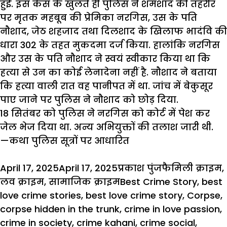
हुई. इस केस के खुलते ही पुलिस ने शमशाद की तहरीर
पर मृतक महबूब की प्रेमिका नरगिस, उस के पति
नौशाद, जेठ शहजाद तथा दिलशाद के खिलाफ भादंवि की
धारा 302 के तहत मुकदमा दर्ज किया. हालांकि नरगिस
और उस के पति नौशाद ने स्वयं स्वीकार किया था कि
हत्या से उन का कोई लेनादेना नहीं है. नौशाद ने बताया
कि हत्या वाली रात वह पानीपत में था. जांच में बेकुसूर
पाए जाने पर पुलिस ने नौशाद को छोड़ दिया.
18 सितंबर को
पुलिस
ने
नरगिस
को कोर्ट में पेश कर
जेल भेज दिया था. अन्य अभियुक्तों की तलाश जारी थी.
—कथा पुलिस सूत्रों पर आधारित
Posted
Author
Categories
April 17, 2025
April 17, 2025
प्रकाश पुंज
फैमिली क्राइम
,
on
Tags
लव क्राइम
,
सामाजिक क्राइम
Best Crime Story
,
best
love crime stories
,
best love crime story
,
Corpse
,
corpse hidden in the trunk
,
crime in love passion
,
crime in society
,
crime kahani
,
crime social
,