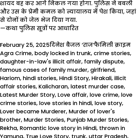
शायद बह कर आगे निकल गया होगा. पुलिस ने बबली
और उस के
प्रेमी
कमल को न्यायालय में पेश किया, जहां
से दोनों को जेल भेज दिया गया.
—कथा पुलिस सूत्रों पर आधारित
Posted
Author
Categories
Ta
February 25, 2025
दिनेश बैजल ‘राज’
फैमिली क्राइम
on
Agra Crime
,
body locked in trunk
,
crime stories
,
daughter-in-law's illicit affair
,
family dispute
,
famous cases of family murder
,
girlfriend
,
Hariom
,
hindi stories
,
Hindi Story
,
Hirakali
,
illicit
affair stories
,
Kalicharan
,
latest murder case
,
Latest Murder Story
,
Love affair
,
love crime
,
love
crime stories
,
love stories in hindi
,
love story
,
Lover became Murderer
,
Murder of lover's
brother
,
Murder Stories
,
Punjab Murder Stories
,
Rekha
,
Romantic love story in Hindi
,
thrown in
Yamuna
,
True Love Story
,
trunk
,
uttar Pradesh
,