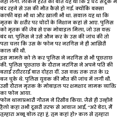
नहीं लगी. लेकिन हैरत की बात यह थी कि 2 घंटे संदूक में
बंद रहने से उस की मौत कैसे हो गई. क्योंकि बक्सा
काफी बड़ा भी था और खाली भी था. सवाल यह था कि
मृतक के शरीर पर चोटों के निशान कहां से आए. पुलिस
को मृतक की जेब से एक मोबाइल मिला, जो उस वक्त
बंद था. पुलिस ने उसे औन कर के उस की जांच की तो
पता चला कि उस के फोन पर नरगिस ने ही आखिरी
काल की थी.
इस मामले को ले कर पुलिस ने नरगिस से भी पूछताछ
की. पुलिस पूछताछ के दौरान नरगिस ने अपने पति की
बताई रटीरटाई बात दोहरा दीं. उस वक्त तक रात के 12
बज चुके थे. पुलिस युवक की मौत की जांच में लगी थी.
उसी दौरान मृतक के मोबाइल पर शमशाद नामक व्यक्ति
का फोन आया.
फोन थानाप्रभारी गौतम ने रिसीव किया. जैसे ही उन्होंने
हैलो कहा तभी दूसरी तरफ से आवाज आई, ‘‘अरे बेटा, मैं
तुम्हारा अब्बू बोल रहा हूं. तुम कहां हो? कल से तुम्हारा