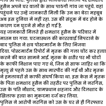
गांव आ जाएं. पुलिस द्वारा जानकारी मिलने पर शमशाद
हुसैन अपने घर वालों के साथ पाठंगी गांव जा पहुंचे. वहां
पहुंचने पर उन्हें जानकारी मिली कि उन का बेटा महबूब
अब इस दुनिया में नहीं रहा. उस की संदूक में बंद होने के
कारण दम घुटने से मौत हो गई है.
यह जानकारी मिलते ही शमशाद हुसैन के परिवार में
मातम छा गया. घटनास्थल की काररवाई निपटाने के
बाद पुलिस ने शव पोस्टमार्टम के लिए भिजवा
दिया. पोस्टमार्टम रिपोर्ट में मृतक की गला घोंट कर हत्या
करने की बात सामने आई. मृतक के शरीर पर भी चोटों
के काफी निशान पाए गए थे, जिन से साफ जाहिर था कि
मृत्यु से पहले उस के साथ मारपीट की गई थी और मृतक
ने हमलावरों से काफी संघर्ष किया था. इस केस में मृतक
के पिता शमशाद हुसैन की तहरीर पर पुलिस ने नरगिस,
उस के पति नौशाद, ग्रामप्रधान शहजाद और दिलशाद के
खिलाफ हत्या का मुकदमा दर्ज कर लिया.
पुलिस ने आरोपी नरगिस को उस के घर से ही गिरफ्तार