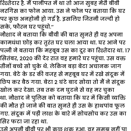
रिश्तेदार है. मैं पानीपत में था तो आज सुबह मेरी बीवी
नरगिस का फोन आया. उस ने फोन पर बताया कि घर
पर कुछ अनहोनी हो गई है. इसलिए जितनी जल्दी हो
सके, फौरन घर पहुंचो.’’
नौशाद ने बताया कि बीवी की बात सुनते ही वह अपना
कामधंधा छोड़ कर तुरंत घर चला आया था. घर आने पर
पत्नी ने बताया कि महबूब उस का दूर का रिश्तेदार था. 17
सितंबर, 2020 की देर रात वह हमारे घर पहुंचा. उस वक्त
तीनों बच्चे सो चुके थे. लेकिन बड़ा बेटा अचानक जाग
गया. बेटे के डर की वजह से महबूब घर में रखे संदूक में
छिप कर बैठ गया. बेटा 2 घंटे बाद सोया तो मैं ने संदूक
खोल कर देखा. तब तक दम घुटने से वह मर चुका
था. नौशाद ने पुलिस को बताया कि घर में किसी व्यक्ति
की मौत हो जाने की बात सुनते ही उस के हाथपांव फूल
गए. संदूक में पड़ी लाश के बारे में सोचसोच कर उस का
सिर फटा जा रहा था.
उसे अपनी बीवी पर भी कुछ शक हुआ. वह समझ नहीं पा