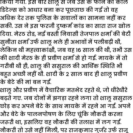
किया गया. इस बार शालू से जब उस के फोन की काल
डिटेल्स को आधार बना कर पूछताछ की गई तो वह
अधिक देर तक पुलिस के सवालों का सामना नहीं कर
सकी. उस ने इस फरजी दुष्कर्म कांड का सारा राज खोल
दिया. मेरठ रोड, नई बस्ती निवासी तेजपाल शर्मा की बेटी
सुनीता शर्मा उर्फ शालू भले ही अभावों में पलीबढ़ी थी,
लेकिन थी महत्त्वाकांक्षी, जब वह 16 साल की थी, तभी उस
की शादी मेरठ के ही प्रवीण शर्मा से हो गई. मायके में तो
गरीबी थी ही, शालू की ससुराल की आर्थिक स्थिति भी
बहुत अच्छी नहीं थी. शादी के 2 साल बाद ही शालू प्रवीण
के बेटे की मां बन गई.
शालू और प्रवीण में वैचारिक मतभेद रहते थे, जो धीरेधीरे
बढ़ते गए. जब दोनों में झगड़ा रहने लगा तो शालू ससुराल
छोड़ कर अपने बेटे के साथ मायके में रहने आ गई. अपने
और बेटे के पालनपोषण के लिए चूंकि नौकरी करना
जरूरी था, इसलिए वह नौकरी की तलाश में लग गई.
नौकरी तो उसे नहीं मिली, पर राजकुमार गुर्जर उर्फ राजू