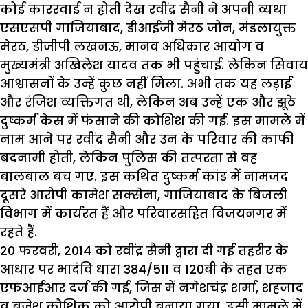
कोई काररवाई न होती देख रवींद्र सैनी ने अपनी व्यथा
एसएसपी गाजियाबाद, डीआईजी मेरठ जोन, मंडलायुक्त
मेरठ, डीजीपी लखनऊ, मानव अधिकार आयोग व
मुख्यमंत्री अखिलेश यादव तक भी पहुंचाई. लेकिन सिवाय
आश्वासनों के उन्हें कुछ नहीं मिला. अभी तक यह लड़ाई
और रंजिश व्यक्तिगत थी, लेकिन अब उन्हें एक और झूठे
दुष्कर्म केस में फंसाने की कोशिश की गई. इस मामले में
नाम आने पर रवींद्र सैनी और उन के परिवार की काफी
बदनामी होती, लेकिन पुलिस की तत्परता से वह
बालबाल बच गए. इस कथित दुष्कर्म कांड में नामजद
दूसरे आरोपी कामेश सक्सेना, गाजियाबाद के बिजली
विभाग में कार्यरत हैं और परिवारसहित विजयनगर में
रहते हैं.
20 फरवरी, 2014 को
रवींद्र
सैनी द्वारा दी गई तहरीर के
आधार पर भादंवि धारा 384/511 व 120बी के तहत एक
एफआईआर दर्ज की गई, जिस में नगेशचंद्र शर्मा, शहजाद
व
बृजेश
कौशिक को आरोपी बनाया गया. इसी मामले में