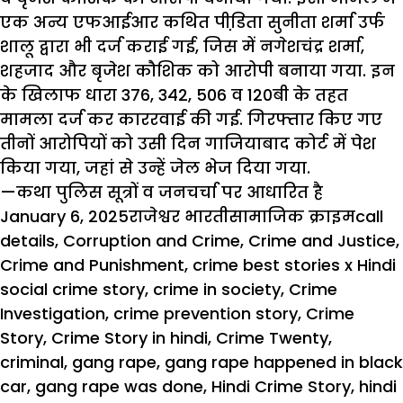
एक अन्य एफआईआर कथित पीडि़ता सुनीता शर्मा उर्फ
शालू द्वारा भी दर्ज कराई गई, जिस में नगेशचंद्र शर्मा,
शहजाद और बृजेश कौशिक को आरोपी बनाया गया. इन
के खिलाफ धारा 376, 342, 506 व 120बी के तहत
मामला दर्ज कर काररवाई की गई. गिरफ्तार किए गए
तीनों आरोपियों को उसी दिन गाजियाबाद कोर्ट में पेश
किया गया, जहां से उन्हें जेल भेज दिया गया.
—कथा पुलिस सूत्रों व जनचर्चा पर आधारित है
Posted
Author
Categories
Tags
January 6, 2025
राजेश्वर भारती
सामाजिक क्राइम
call
on
details
,
Corruption and Crime
,
Crime and Justice
,
Crime and Punishment
,
crime best stories x Hindi
social crime story
,
crime in society
,
Crime
Investigation
,
crime prevention story
,
Crime
Story
,
Crime Story in hindi
,
Crime Twenty
,
criminal
,
gang rape
,
gang rape happened in black
car
,
gang rape was done
,
Hindi Crime Story
,
hindi