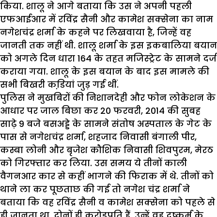
किया. शालू ने आगे बताया कि उस ने अपनी पहली
एफआईआर में रविंद्र सैनी और कामेश सक्सेना का नाम
नगेशचंद्र शर्मा के कहने पर लिखवाया है, जिन्हें वह
जानती तक नहीं थी. शालू शर्मा के इस इकबालिया बयान
को अगले दिन धारा 164 के तहत मजिस्ट्रेट के सामने दर्ज
कराया गया. शालू के इस बयान के बाद इस मामले की
सभी बिखरी कडि़यां जुड़ गई थीं.
पुलिस ने मुखबिरों की निशानदेही और फोन लोकेशन के
आधार पर जाल बिछा कर 20 फरवरी, 2014 की सुबह
साढ़े 9 बजे बसअड्डे के सामने संतोष अस्पताल के गेट के
पास से नगेशचंद्र शर्मा, शहजाद निवासी बंगाली पीर,
कस्बा लोनी और बृजेश कौशिक निवासी शिवपुरम, मेरठ
को गिरफ्तार कर लिया. उस समय ये तीनों काली
वैगनआर कार से कहीं भागने की फिराक में थे. तीनों को
थाने ला कर पूछताछ की गई तो नगेश चंद्र शर्मा ने
बताया कि वह रविंद्र सैनी व कामेश सक्सेना को पहले से
ही जानता था. दोनों ही करोड़पति हैं. उन्हें वह दुष्कर्म के