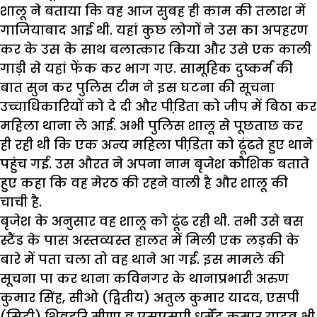
शालू ने बताया कि वह आज सुबह ही काम की तलाश में
गाजियाबाद आई थी. यहां कुछ लोगों ने उस का अपहरण
कर के उस के साथ बलात्कार किया और उसे एक काली
गाड़ी से यहां फेंक कर भाग गए. सामूहिक दुष्कर्म की
बात सुन कर पुलिस टीम ने इस घटना की सूचना
उच्चाधिकारियों को दे दी और पीडि़ता को जीप में बिठा कर
महिला थाना ले आई. अभी पुलिस शालू से पूछताछ कर
ही रही थी कि एक अन्य महिला पीडि़ता को ढूंढते हुए थाने
पहुंच गई. उस औरत ने अपना नाम बृजेश कौशिक बताते
हुए कहा कि वह मेरठ की रहने वाली है और शालू की
चाची है.
बृजेश के अनुसार वह शालू को ढूंढ रही थी. तभी उसे बस
स्टैंड के पास अस्तव्यस्त हालत में मिली एक लड़की के
बारे में पता चला तो वह थाने आ गई. इस मामले की
सूचना पा कर थाना कविनगर के थानाप्रभारी अरुण
कुमार सिंह, सीओ (द्वितीय) अतुल कुमार यादव, एसपी
(सिटी) शिवहरि मीणा व एसएसपी धर्मेंद्र कुमार यादव भी