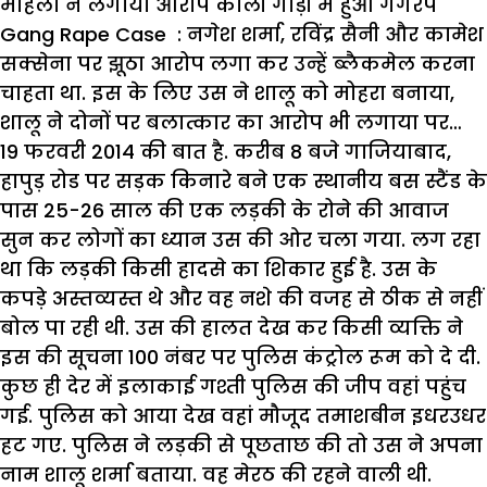
महिला ने लगाया आरोप काली गाड़ी में हुआ गैंगरेप
Gang Rape Case : नगेश शर्मा, रविंद्र सैनी और कामेश
सक्सेना पर झूठा आरोप लगा कर उन्हें ब्लैकमेल करना
चाहता था. इस के लिए उस ने शालू को मोहरा बनाया,
शालू ने दोनों पर बलात्कार का आरोप भी लगाया पर…
19 फरवरी 2014 की बात है. करीब 8 बजे गाजियाबाद,
हापुड़ रोड पर सड़क किनारे बने एक स्थानीय बस स्टैंड के
पास 25-26 साल की एक लड़की के रोने की आवाज
सुन कर लोगों का ध्यान उस की ओर चला गया. लग रहा
था कि लड़की किसी हादसे का शिकार हुई है. उस के
कपड़े अस्तव्यस्त थे और वह नशे की वजह से ठीक से नहीं
बोल पा रही थी. उस की हालत देख कर किसी व्यक्ति ने
इस की सूचना 100 नंबर पर पुलिस कंट्रोल रूम को दे दी.
कुछ ही देर में इलाकाई गश्ती पुलिस की जीप वहां पहुंच
गई. पुलिस को आया देख वहां मौजूद तमाशबीन इधरउधर
हट गए. पुलिस ने लड़की से पूछताछ की तो उस ने अपना
नाम शालू शर्मा बताया. वह मेरठ की रहने वाली थी.