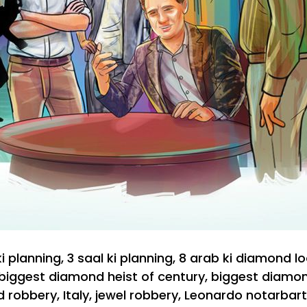
i planning
,
3 saal ki planning
,
8 arab ki diamond lo
biggest diamond heist of century
,
biggest diamon
 robbery
,
Italy
,
jewel robbery
,
Leonardo notarbart