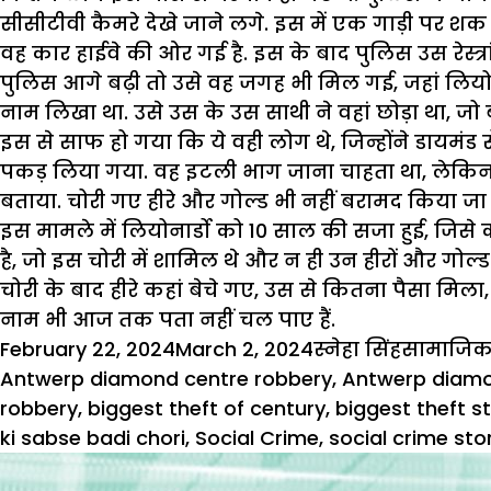
सीसीटीवी कैमरे देखे जाने लगे. इस में एक गाड़ी पर शक
वह कार हाईवे की ओर गई है. इस के बाद पुलिस उस रेस्त्रां 
पुलिस आगे बढ़ी तो उसे वह जगह भी मिल गई, जहां लियोन
नाम लिखा था. उसे उस के उस साथी ने वहां छोड़ा था, जो 
इस से साफ हो गया कि ये वही लोग थे, जिन्होंने डायमंड
पकड़ लिया गया. वह इटली भाग जाना चाहता था, लेकिन संय
बताया. चोरी गए हीरे और गोल्ड भी नहीं बरामद किया ज
इस मामले में लियोनार्डो को 10 साल की सजा हुई, जिसे
है, जो इस चोरी में शामिल थे और न ही उन हीरों और गोल्ड के
चोरी के बाद हीरे कहां बेचे गए, उस से कितना पैसा मिला
नाम भी आज तक पता नहीं चल पाए हैं.
Posted
Author
Categori
February 22, 2024
March 2, 2024
स्नेहा सिंह
सामाजिक 
on
Antwerp diamond centre robbery
,
Antwerp diamo
robbery
,
biggest theft of century
,
biggest theft s
ki sabse badi chori
,
Social Crime
,
social crime sto