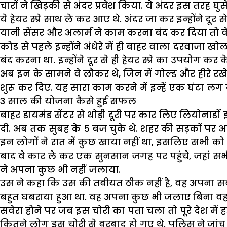
चारों ने खिड़की से अंदर प्रवेश किया. ये अंदर इस तरह घु
ये हेयर स्प्रे साथ ले कर आए थे. अंदर जा कर इन्होंने दूर
यानी सेंसर और अलार्म ने काम करना बंद कर दिया तो वे 
कोड से पहले इन्होंने अंधेरे में ही बाहर वाला दरवाजा 
बंद करना था. इन्होंने दूर से ही हेयर स्प्रे का उपयोग
अब इन के सामने वे लौकर थे, जिन में गोल्ड और हीरे र
शुरू कर दिए. यह सारा काम करने में इन्हें एक घंटा लग ग
3
साल की योजना कैसे हुई सफल
बाहर डायमंड सेंटर से थोड़ी दूरी पर कार लिए लियोनार्ड
दी. अब तक सुबह के 5 बज चुके थे. शहर की सड़कों पर आ
इन लोगों ने रात में कुछ खाया नहीं था, इसलिए सभी को भू
बाद वे कार ले कर एक सुनसान जगह पर पहुंचे, जहां सभी 
ने अपना कुछ भी नहीं जलाया.
उस ने कहा कि उस की तबीयत ठीक नहीं है, वह अपना सब क
बहुत घबराया हुआ था. वह अपना कुछ भी जलाए बिना वहा
सवेरा होने पर जब इस चोरी का पता चला तो पूरे देश में 
कितने लोग इस चोरी से बरबाद हो गए थे. पुलिस ने जांच 