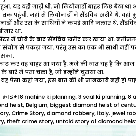
 हुआ. यह वही गाड़ी थी, जो लियोनार्डो बाहर लिए बैठा थ
तक पहुंची, जहां से लियोनार्डो ने सैंडविच खरीदे थे. वहां 
ार्डो और उस के साथियों ने कपड़े आदि जलाए थे. सैंडवि
बीमार था.
 सेंटर में चोरी के बाद सैंडविच खरीद कर खाया था. नतीज
ोग से पकड़ा गया. परंतु उस का एक भी साथी नहीं पकड़ा 
ा सका.
 काट कर वह बाहर आ गया है. मजे की बात यह है कि आज तक
 बारे में पता चला है, जो इन्होंने चुराया था.
, वह पैसा कहां गया, इस बात की भी जानकारी नहीं हो पाई
es
Tags
क्राइम
18 mahine ki planning
,
3 saal ki planning
,
8 
nd heist
,
Belgium
,
biggest diamond heist of cent
tory
,
Crime Story
,
diamond robbery
,
Italy
,
jewel ro
ry
,
theft crime story
,
untold story of diamond heis