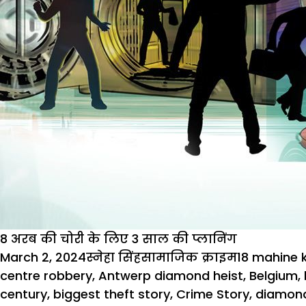
8 अरब की चोरी के लिए 3 साल की प्लानिंग
Posted
Author
Categories
Tags
March 2, 2024
स्नेहा सिंह
सामाजिक क्राइम
18 mahine k
on
centre robbery
,
Antwerp diamond heist
,
Belgium
,
century
,
biggest theft story
,
Crime Story
,
diamond