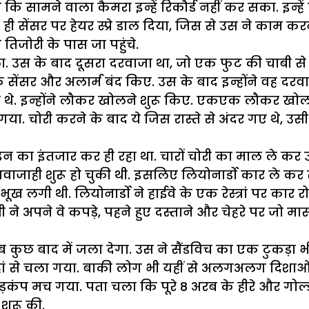
से कि सामने वाला कैमरा इन्हें रिकौर्ड नहीं कर सका. इन्
 से ही सेंसर पर हेयर स्प्रे डाल दिया, जिस से उस ने काम 
तिजोरी के पास जा पहुंचे.
खोला. उस के बाद दूसरा दरवाजा था, जो एक फुट की चाबी स
 कर के सेंसर और अलार्म बंद किए. उस के बाद इन्होंने वह
खे थे. इन्होंने लौकर खोलने शुरू किए. एकएक लौकर खोल 
या. चोरी करने के बाद ये जिस रास्ते से अंदर गए थे, उसी
ो इन का इंतजार कर ही रहा था. चारों चोरी का माल ले कर 
वाजाही शुरू हो चुकी थी. इसलिए लियोनार्डो कार ले कर 
ख लगी थी. लियोनार्डो ने हाईवे के एक रेस्त्रां पर कार 
ने अपने वे कपड़े, पहने हुए दस्ताने और चेहरे पर जो मा
ुछ बाद में जला देगा. उस ने सैंडविच का एक टुकड़ा भी 
ं से चला गया. बाकी लोग भी यहीं से अलगअलग दिशाओं 
हड़कंप मच गया. पता चला कि पूरे 8 अरब के हीरे और गोल्
शुरू की.