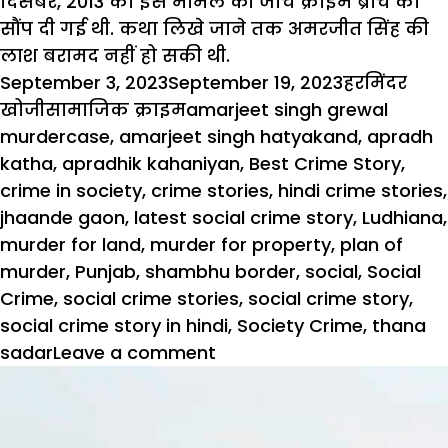
दिसंबर, 2013 को इस मामले की जांच क्राइम ब्रांच को
सौंप दी गई थी. कथा लिखे जाने तक अमरजीत सिंह की
लाश बरामद नहीं हो सकी थी.
Posted
Author
September 3, 2023
September 19, 2023
हरमिंदर
on
Categories
Tags
खोजी
सामाजिक क्राइम
amarjeet singh grewal
murdercase
,
amarjeet singh hatyakand
,
apradh
katha
,
apradhik kahaniyan
,
Best Crime Story
,
crime in society
,
crime stories
,
hindi crime stories
,
jhaande gaon
,
latest social crime story
,
Ludhiana
,
murder for land
,
murder for property
,
plan of
murder
,
Punjab
,
shambhu border
,
social
,
Social
Crime
,
social crime stories
,
social crime story
,
social crime story in hindi
,
Society Crime
,
thana
sadar
Leave a comment