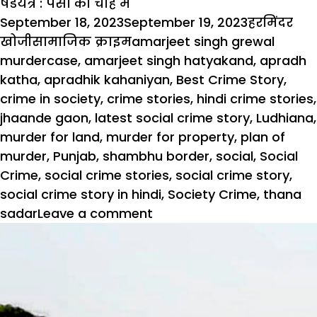
षडयंत्र : पैसों की चाह में
Posted
Author
September 18, 2023
September 19, 2023
हरमिंदर
on
Categories
Tags
खोजी
सामाजिक क्राइम
amarjeet singh grewal
murdercase
,
amarjeet singh hatyakand
,
apradh
katha
,
apradhik kahaniyan
,
Best Crime Story
,
crime in society
,
crime stories
,
hindi crime stories
,
jhaande gaon
,
latest social crime story
,
Ludhiana
,
murder for land
,
murder for property
,
plan of
murder
,
Punjab
,
shambhu border
,
social
,
Social
Crime
,
social crime stories
,
social crime story
,
social crime story in hindi
,
Society Crime
,
thana
sadar
Leave a comment