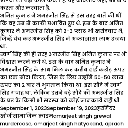
प्रौपर्टी का बड़ा काम करता है. वह छोटेमोटे नहीं, बड़े सौदे
करता और करवाता है.
अमित कुमार ने अमरजीत सिंह से इस तरह बातें की थीं
कि वह उस से काफी प्रभावित हुए थे. इस के बाद अमित
कुमार ने अमरजीत सिंह को 2-3 प्लाट भी खरीदवाए थे,
जिन्हें बेच कर अमरजीत सिंह ने अच्छाखासा लाभ उठाया
था.
स्वर्ण सिंह की ही तरह अमरजीत सिंह अमित कुमार पर भी
विश्वास करने लगे थे. इस के बाद अमित कुमार ने
अमरजीत सिंह के साथ मिल कर करीब ढाई करोड़ रुपए
का एक सौदा किया, जिस के लिए उन्होंने 50-50 लाख
रुपए का 2 बार में भुगतान किया था. इस सौदे में स्वर्ण
सिंह गवाह था. लेकिन इतने बड़े सौदे की अमरजीत सिंह
के घर के किसी भी सदस्य को कोई जानकारी नहीं थी.
Posted
Author
September 1, 2023
September 19, 2023
हरमिंदर
on
Categories
Tags
खोजी
सामाजिक क्राइम
amarjeet singh grewal
murdercase
,
amarjeet singh hatyakand
,
apradh