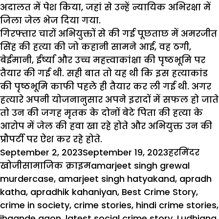
अदालत में पेश किया, जहां से उन्हें न्यायिक अभिरक्षा में
जिला जेल भेज दिया गया.
गिरफ्तार चारों अभियुक्तों से की गई पूछताछ में अमरजीत
सिंह की हत्या की जो कहानी सामने आई, वह ठगी,
बेईमानी, ईर्ष्या और उच्च महत्त्वाकांक्षा की पृष्ठभूमि पर
तैयार की गई थी. सही बात तो यह थी कि इस हत्याकांड
की पृष्ठभूमि काफी पहले ही तैयार कर ली गई थी. अगर
हत्यारे अपनी योजनानुसार अपने इरादों में सफल हो जाते
तो उन की जगह मृतक के दोनों बेटे पिता की हत्या के
आरोप में जेल की हवा खा रहे होते और अभियुक्त उन की
प्रौपर्टी पर ऐश कर रहे होते.
Posted
Author
September 2, 2023
September 19, 2023
हरमिंदर
on
Categories
Tags
खोजी
सामाजिक क्राइम
amarjeet singh grewal
murdercase
,
amarjeet singh hatyakand
,
apradh
katha
,
apradhik kahaniyan
,
Best Crime Story
,
crime in society
,
crime stories
,
hindi crime stories
,
jhaande gaon
,
latest social crime story
,
Ludhiana
,