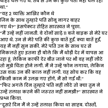
बाहर चले गए थे. तब से उन का कुछ पता नहीं चल रहा
था.’’
”वह 2 व्यक्ति आखिर कौन थे
जिन के साथ तुम्हारे पति सोनू नागर बाहर
गए थे?’’ इंसपेक्टर रोहित सारस्वत ने पूछा.
”मैं उन्हें नहीं जानती. वे दोनों साढ़े 11 बजे बाइक से मेरे घर
आए थे. उन से मेरे पति की कुछ बातें हुईं. क्या बातें हुईं,
यह मैं नहीं सुन सकी. मेरे पति उन के साथ घर से
निकलते हुए इतना ही बोले कि मैं थोड़ी देर में वापस आ
रहा हूं. लेकिन काफी देर बीत जाने पर भी वह नहीं लौटे
तो मुझे चिंता होने लगी. मैं ने उन्हें फोन लगाया, लेकिन
उस वक्त उन की काल नहीं लगी. यह सोच कर कि वह
किसी काम में उलझ गए होंगे, मैं सो गई थी.’’
”फिर अगले दिन तुम्हारे पति नहीं लौटे तो क्या तुम ने
उन्हें तलाश करने की जरूरत नहीं समझी?’’ सारस्वत ने
प्रश्न किया.
”दूसरे दिन मैं ने उन्हें तलाश किया था साहब. दोस्तों,