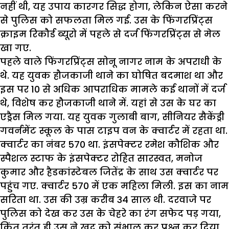
नहीं थी, यह उपाय कारगर सिद्ध होगा, लेकिन ऐसा करने
से पुलिस को सफलता मिल गई. उस के फिंगरप्रिंट्स
क्राइम रिकौर्ड ब्यूरो में पहले से दर्ज फिंगरप्रिंट्स से मेल
खा गए.
पहले वाले फिंगरप्रिंट्स सोनू नागर नाम के अपराधी के
थे. यह युवक हौजकाजी थाने का घोषित बदमाश था और
इस पर 10 से अधिक आपराधिक मामले कई थानों में दर्ज
थे, विशेष कर हौजकाजी थाने में. यहां से उस के घर का
एड्रैस मिल गया. यह युवक गुलाबी बाग, सीनियर सैकेंड्री
गवर्नमेंट स्कूल के पास टाइप वन के क्वार्टर में रहता था.
क्वार्टर का नंबर 570 था. इंसपेक्टर रमेश कौशिक और
स्पैशल स्टाफ के इंसपेक्टर रोहित सारस्वत, मनोज
कुमार और हैडकांस्टेबल जितेंद्र के साथ उस क्वार्टर पर
पहुंच गए. क्वार्टर 570 में एक महिला मिली. इस का नाम
सरिता था. उस की उम्र करीब 34 साल थी. दरवाजे पर
पुलिस को देख कर उस के चेहरे का रंग सफेद पड़ गया,
किंतु तुरंत ही उस ने खुद को संभाल कर प्रश्न कर दिया,