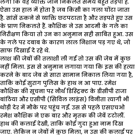
लगा कि वह व्यक्ति जान निकलते समय बहुत तड़पा है.
ऐसा उस हाल में होता है जब किसी का गला घोंटा जाता
है. सांसें रुकने से व्यक्ति छटपटाता है और तड़पते हुए उस
के प्राण निकलते हैं. कौशिक ने उस आदमी के गले का
निरीक्षण किया तो उन का अनुमान सही साबित हुआ. उस
के गले पर दबाब के कारण लाल निशान पड़ गए थे, जो
साफ दिखाई दे रहे थे.
लाश की जेबों की तलाशी ली गई तो उस की जेब में कुछ
नहीं मिला. इस से अनुमान लगाया गया कि इस की हत्या
करने के बाद जेब से सारा सामान निकाल लिया गया है,
ताकि कोई सुराग पुलिस के हाथ न आ पाए. रमेश
कौशिक की सूचना पर नौर्थ डिस्ट्रिक्ट के डीसीपी राजा
बांठिया और एसीपी (सिविल लाइंस) विनीता त्यागी भी
थोड़ी देर में मौके पर पहुंच गईं. उस से पहले एसएचओ
रमेश कौशिक ने एक बार और मृतक की जेबें टटोलीं.
हाथ की कलाई देखी, ताकि कोई गुदा हुआ नाम दिख
जाए. लेकिन न जेबों में कुछ मिला, न उस की कलाई पर