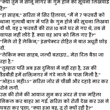
”क्या तुम ने सोनू नागर के गुम होने की सूचना लिखवाई
है?’’
”हां साहब,’’ सरिता ने सिर हिलाया, ”मैं ने 7 फरवरी को
थाना गुलाबी बाग में पति के गुम होने की सूचना लिखवा
दी थी. वह 2 फरवरी की रात 10 बजे घर से गए थे, तब से
वापस नहीं लौटे हैं. क्या वह आप को मिल गए हैं?’’
”मिले तो हैं लेकिन,’’ इंसपेक्टर रोहित ने बात अधूरी छोड़
दी.
”लेकिन क्या साहब, जल्दी बताइए… मेरा दिल बैठा जा
रहा है.’’
”तुम्हारा पति अब इस दुनिया में नहीं रहा है, उस की
डैडबौडी हमें शक्तिनगर में गंदे नाले के पास मिली है.’’
”ओहऽऽ नहींऽऽ’’ सरिता जोर से चीखी और दहाड़े मार कर
रोने लगी.
उस की रोने की आवाज सुन कर अंदर से एक महिला
निकल कर बाहर आ गई. सरिता को रोती देख कर उस ने
घबरा कर पूछा, ”क्या हुआ बहू, तू रो क्यों रही है?’’