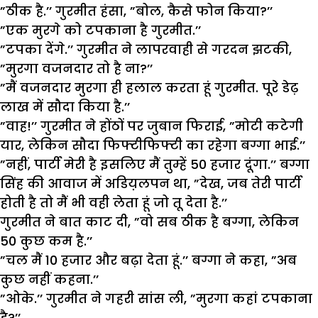
”ठीक है.’’ गुरमीत हंसा, ”बोल, कैसे फोन किया?’’
”एक मुरगे को टपकाना है गुरमीत.’’
”टपका देंगे.’’ गुरमीत ने लापरवाही से गरदन झटकी,
”मुरगा वजनदार तो है ना?’’
”मैं वजनदार मुरगा ही हलाल करता हूं गुरमीत. पूरे डेढ़
लाख में सौदा किया है.’’
”वाह!’’ गुरमीत ने होंठों पर जुबान फिराई, ”मोटी कटेगी
यार, लेकिन सौदा फिफ्टीफिफ्टी का रहेगा बग्गा भाई.’’
”नहीं, पार्टी मेरी है इसलिए मैं तुम्हें 50 हजार दूंगा.’’ बग्गा
सिंह की आवाज में अडिय़लपन था, ”देख, जब तेरी पार्टी
होती है तो मैं भी वही लेता हूं जो तू देता है.’’
गुरमीत ने बात काट दी, ”वो सब ठीक है बग्गा, लेकिन
50 कुछ कम है.’’
”चल मैं 10 हजार और बढ़ा देता हूं.’’ बग्गा ने कहा, ”अब
कुछ नहीं कहना.’’
”ओके.’’ गुरमीत ने गहरी सांस ली, ”मुरगा कहां टपकाना
है?’’