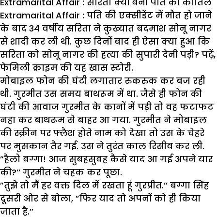
Extramarital Affair : सरिता क्यों बनी पति की कातिल
Extramarital Affair : पति की एक्सीडेंट में मौत हो जाने
के बाद 34
वर्षीय सरिता ने कुख्यात बदमाश सोनू नागर
से शादी कर ली थी. कुछ दिनों बाद ही ऐसा क्या हुआ कि
सरिता को सोनू नागर की हत्या की सुपारी देनी पड़ी?
पढ़ें,
फेमिली क्राइम की यह खास स्टोरी.
मोबाइल फोन की घंटी लगातार रुकरुक कर बज रही
थी. गुरमीत उस समय बाथरूम में था. जैसे ही फोन की
घंटी की आवाज गुरमीत के कानों में पड़ी तो वह फटाफट
नहा कर बाथरूम से बाहर आ गया. गुरमीत ने मोबाइल
की स्क्रीन पर फ्लैश होते नाम को देखा तो उस के चेहरे
पर मुसकान तैर गई. उस ने तुरंत काल रिसीव कर ली.
”हैलो बग्गा! आज सुबहसुबह कैसे याद आ गई अपने यार
की?’’ गुरमीत ने चहक कर पूछा.
”तुझे तो मैं हर वक्त दिल में रखता हूं गुरप्रीत.’’ बग्गा सिंह
दूसरी ओर से बोला, ”फिर याद तो अपनों को ही किया
जाता है.’’