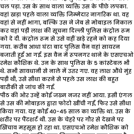
चल पड़ा. उस के साथ वाला व्यक्ति उस के पीछे लपका.
वहां खड़ा पहले वाला व्यक्ति जिम्मेदार नागरिक था. वह
वहां से नहीं भागा, बल्कि उस ने जेब से मोबाइल निकाल
कर वहां पड़ी लाश की सूचना दिल्ली पुलिस कंट्रोल रूम
को दे दी. कंट्रोल रूम से उसे वहीं खड़े रहने को कह दिया
गया. करीब आधा घंटा बाद पुलिस वैन वहां सायरन
बजाती हुई आ गई. इस वैन में रूपनगर थाने के एसएचओ
रमेश कौशिक थे. उन के साथ पुलिस के 5 कांस्टेबल भी
थे. सभी सावधानी से नाले में उतर गए. वह लाश औंधे मुंह
पड़ी थी, उसे सीधा करने से पहले उस लाश की बहुत
बारीकी से जांच की गई.
पीठ की ओर उन्हें कोई जख्म नजर नहीं आया. इसी एंगल
से उस की मोबाइल द्वारा फोटो खींची गईं, फिर उसे सीधा
किया गया. यह कोई 40-45 साल का व्यक्ति था. उस के
शरीर पर पैंटशर्ट थी. उस के चेहरे पर गौर से देखने पर
खिंचाव महसूस हो रहा था. एसएचओ रमेश कौशिक को