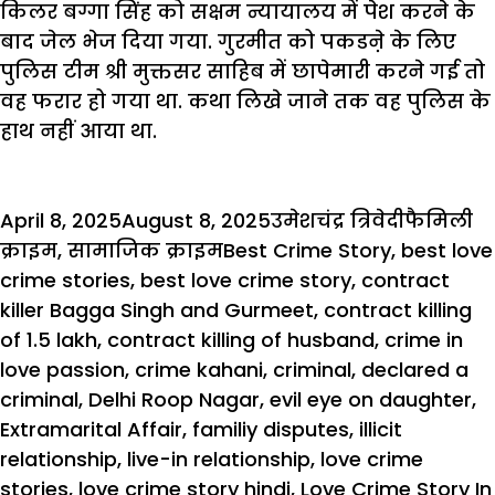
किलर बग्गा सिंह को सक्षम न्यायालय में पेश करने के
बाद जेल भेज दिया गया.
गुरमीत
को पकडऩे के लिए
पुलिस टीम श्री
मुक्तसर
साहिब में छापेमारी करने गई तो
वह फरार हो गया था. कथा लिखे जाने तक वह पुलिस के
हाथ नहीं आया था.
Posted
Author
Categori
April 8, 2025
August 8, 2025
उमेशचंद्र त्रिवेदी
फैमिली
on
Tags
क्राइम
,
सामाजिक क्राइम
Best Crime Story
,
best love
crime stories
,
best love crime story
,
contract
killer Bagga Singh and Gurmeet
,
contract killing
of 1.5 lakh
,
contract killing of husband
,
crime in
love passion
,
crime kahani
,
criminal
,
declared a
criminal
,
Delhi Roop Nagar
,
evil eye on daughter
,
Extramarital Affair
,
familiy disputes
,
illicit
relationship
,
live-in relationship
,
love crime
stories
,
love crime story hindi
,
Love Crime Story In