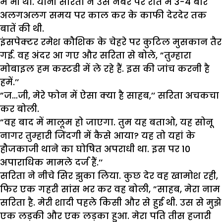
में भी था. यानी सरिता ने उस नंबर पर रात में 3-4 बार
अलगअलग समय पर काल कर के काफी देरदेर तक
बातें की थी.
इंसपेक्टर रमेश कौशिक के चेहरे पर कुटिल मुसकान तैर
गई. वह अंदर आ गए और सरिता से बोले, ”तुम्हारा
मोबाइल हम कस्टडी में ले रहे हैं. इस की जांच करनी है
हमें.’’
”ज…जी, मेरे फोन में ऐसा क्या है साहब,’’ सरिता अचकचा
कर बोली.
”वह बाद में मालूम हो जाएगा. तुम यह बताओ, यह सोनू
नागर तुम्हारी जिंदगी में कैसे आया? यह तो यहां के
हौजकाजी थाने का घोषित अपराधी था. इस पर 10
अपाराधिक मामले दर्ज हैं.’’
सरिता ने नीचे सिर झुका लिया. कुछ देर वह खामोश रही,
फिर एक गहरी सांस भर कर वह बोली, ”साहब, मेरा नाम
सरिता है. मेरी शादी पहले किसी और से हुई थी. उस से मुझे
एक लड़की और एक लड़का हुआ. मेरा पति तीस हजारी