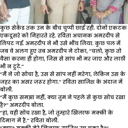
कुछ सेकेंड तक उन के बीच चुप्पी छाई रही. दोनों एकटक
एकदूसरे को निहारते रहे. रविता अचानक अमरदीप से
लिपट गई. अमरदीप ने भी उसे भींच लिया. कुछ पल में
जब वे अलग हुए तब अमरदीप ने टोका, ”चलो, कुछ तो
वैसा करना ही होगा, जिस से सांप भी मर जाए और लाठी
भी न टूटे.’’
”मैं ने जो सोचा है, उस से सांप नहीं मरेगा, लेकिन उस के
जहर का असर जरूर होगा.’’ रविता साजिश के अंदाज में
बोली.
”मैं कुछ समझा नहीं, क्या तुम ने पहले से कुछ सोच रखा
है?’’ अमरदीप बोला.
”हां, वही सोच रखा है, जो तुम्हारे खिलाफ मक्की के
दिमाग में है.’’ रविता बोली.