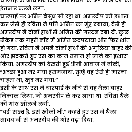
चारपाई के नीचे रख दिया और रविता के अगले आदेश का
इंतजार करने लगा.
चारपाई पर अमित बेसुध सो रहा था. अमरदीप को इशारा
कर जैसे ही रविता ने पति अमित का मुंह दबाया, वैसे ही
अमरदीप ने दोनों हाथों से अमित की गरदन दबा दी. कुछ
सेकेंड तक गहरी नींद में अमित छटपटाया और फिर शांत
हो गया. रविता ने अपने दोनों हाथों की अंगुलियां बाहर की
ओर झटकते हुए उस का काम तमाम हो जाने का इशारा
किया. अमरदीप को देखती हुई धीमी आवाज में बोली,
”अच्छा हुआ मर गया हरामजादा, तुम्हें वह ऐसे ही मारना
चाहता था, खुद मर गया.’’
इसी के साथ उस ने चारपाई के नीचे से वह थैला बाहर
निकाल लिया, जो अमरदीप ले कर आया था. रविता थैले
की गांठ खोलने लगी.
”बड़ी सख्त है, इसे खोलो भी.’’ कहते हुए उस ने थैला
सावधानी से अमरदीप की ओर बढ़ा दिया.