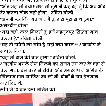
”क्या? मक्की मेरे खिलाफ साजिश रच चुका है?’’
”और नहीं तो क्या? तभी तो तुम से कह रही हूं कि अब और
देर करना ठीक नहीं होगा.’’ रविता बोली.
”अपनी प्लानिंग बताओ…मैं तुम्हारा पूरा साथ दूंगा.’’
अमरदीप बोला.
”यहां नहीं, कल मिलती हूं. हमें महमूदपुर सिखेड़ा गांव
चलना है.’’ रविता बोली.
”वह तो सपेरों का गांव है. वहां क्या काम?’’ अमरदीप ने
सवाल किया.
”वहीं तो राज की बात होगी.’’ रविता बोली.
अमरदीप अगले रोज मिलने का समय तय कर के वहां से
चला गया. इस तरह से रविता और अमरदीप ने अमित के
खिलाफ एक साजिश रच ली थी. दोनों ने सब इंतजाम
कर लिए थे.
सांप ने 10
बार डसा अमित को