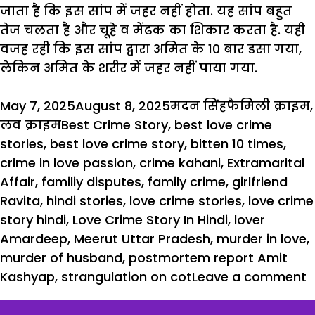
जाता है कि इस सांप में जहर नहीं होता. यह सांप बहुत
तेज चलता है और चूहे व मेंढक का शिकार करता है. यही
वजह रही कि इस
सांप
द्वारा अमित के 10 बार डसा गया,
लेकिन
अमित
के शरीर में जहर नहीं पाया गया.
Posted
Author
Categories
May 7, 2025
August 8, 2025
मदन सिंह
फैमिली क्राइम
,
on
Tags
लव क्राइम
Best Crime Story
,
best love crime
stories
,
best love crime story
,
bitten 10 times
,
crime in love passion
,
crime kahani
,
Extramarital
Affair
,
familiy disputes
,
family crime
,
girlfriend
Ravita
,
hindi stories
,
love crime stories
,
love crime
story hindi
,
Love Crime Story In Hindi
,
lover
Amardeep
,
Meerut Uttar Pradesh
,
murder in love
,
murder of husband
,
postmortem report Amit
Kashyap
,
strangulation on cot
Leave a comment