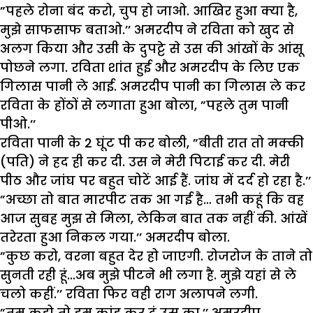
”पहले रोना बंद करो, चुप हो जाओ. आखिर हुआ क्या है,
मुझे साफसाफ बताओ.’’ अमरदीप ने रविता को खुद से
अलग किया और उसी के दुपट्टे से उस की आंखों के आंसू
पोछने लगा. रविता शांत हुई और अमरदीप के लिए एक
गिलास पानी ले आई. अमरदीप पानी का गिलास ले कर
रविता के होंठों से लगाता हुआ बोला, ”पहले तुम पानी
पीओ.’’
रविता पानी के 2 घूंट पी कर बोली, ”बीती रात तो मक्की
(पति) ने हद ही कर दी. उस ने मेरी पिटाई कर दी. मेरी
पीठ और जांघ पर बहुत चोटें आई हैं. जांघ में दर्द हो रहा है.’’
”अच्छा तो बात मारपीट तक आ गई है… तभी कहूं कि वह
आज सुबह मुझ से मिला, लेकिन बात तक नहीं की. आंखें
तरेरता हुआ निकल गया.’’ अमरदीप बोला.
”कुछ करो, वरना बहुत देर हो जाएगी. रोजरोज के ताने तो
सुनती रही हूं…अब मुझे पीटने भी लगा है. मुझे यहां से ले
चलो कहीं.’’ रविता फिर वही राग अलापने लगी.
”तुम कहो तो ड्रम कांड कर दूं उस का.’’ अमरदीप