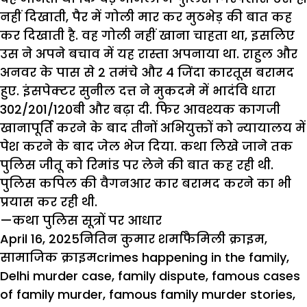
नहीं दिखाती, पैर में गोली मार कर मुठभेड़ की बात कह
कर दिखाती है. वह गोली नहीं खाना चाहता था, इसलिए
उस ने अपने बचाव में यह रास्ता अपनाया था. राहुल और
अनवर के पास से 2 तमंचे और 4 जिंदा कारतूस बरामद
हुए. इंसपेक्टर सुनील दत्त ने मुकदमे में भादंवि धारा
302/201/120बी और बढ़ा दी. फिर आवश्यक कागजी
खानापूर्ति करने के बाद तीनों अभियुक्तों को न्यायालय में
पेश करने के बाद जेल भेज दिया. कथा लिखे जाने तक
पुलिस
जीतू
को रिमांड पर लेने की बात कह रही थी.
पुलिस
कपिल
की वैगनआर कार बरामद करने का भी
प्रयास कर रही थी.
—कथा पुलिस सूत्रों पर आधार
Posted
Author
Categories
April 16, 2025
नितिन कुमार शर्मा
फैमिली क्राइम
,
on
Tags
सामाजिक क्राइम
crimes happening in the family
,
Delhi murder case
,
family dispute
,
famous cases
of family murder
,
famous family murder stories
,