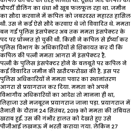
कपिल को बेटे की तरह मानती थीं. दूसरी ओर कपिल का
प्रौपर्टी डीलिंग का धंधा भी खूब फलफूल रहा था. जमीन
का सौदा करवाने में कपिल को जबरदस्त महारत हासिल
थी. उस ने कई ऐसे सौदे करवाए थे जो विवादित थे. ममता
बन गई पुलिस इंसपेक्टर अब तक ममता इंसपेक्टर के
पद पर प्रोन्नत हो चुकी थी. किसी ने कपिल से ईर्ष्या कर
पुलिस विभाग के अधिकारियों से शिकायत कर दी कि
कपिल की पत्नी ममता आगरा में इंसपेक्टर है.
पत्नी के पुलिस इंसपेक्टर होने के बलबूते पर कपिल ने
कई विवादित जमीन की खरीदफरोख्त की है. इस पर
पुलिस अधिकारियों ने ममता पवार का स्थानांतरण
आगरा से प्रयागराज कर दिया. ममता को अपने
विभागीय अधिकारियों का आदेश तो मानना ही था,
लिहाजा उसे मजबूरन प्रयागराज जाना पड़ा. प्रयागराज में
तैनाती के दौरान 24 सितंबर, 2019 को ममता की तबियत
खराब हुई. उस की गंभीर हालत को देखते हुए उसे
पीजीआई लखनऊ में भरती कराया गया. लेकिन 27