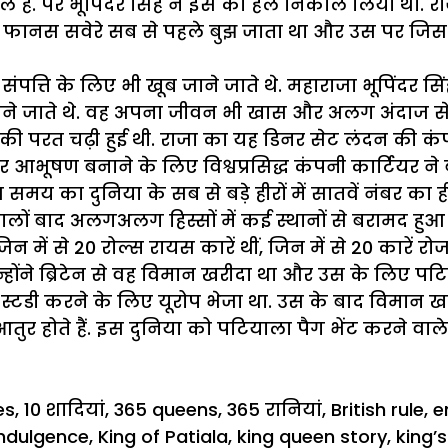
वाल है. पर भूपिंदर सिंह ने इस का हल निकाल लिया था.
 फानस सवेरे सब से पहले बुझ जाता था और उस पर जि
संपत्ति के लिए भी खूब जाने जाते थे. महाराजा भूपिंदर स
ने जाते थे. वह अपना जीवन भी खास और अलग अंदाज से ज
की परत चढ़ी हुई थी. राजा का यह डिनर सेट लंदन की कंपन
 आभूषण बनाने के लिए विश्वप्रसिद्ध कंपनी कार्टियर ने ब
का दुनिया के सब से बड़े हीरों में सातवें नंबर का ही
ालों बाद अलगअलग हिस्सों में कई स्थानों से बरामद ह
ें से 20 रोल्स रायस कारें थीं, जिन में से 20 कारें रोज 
उन्होंने ब्रिटेन से वह विमान खरीदा था और उस के लिए पट
स्टडी करने के लिए यूरोप भेजा था. उस के बाद विमान खरी
ुर होते हैं. इस दुनिया को
पटियाला
पैग भेंट करने वाले
es
,
10 शादियां
,
365 queens
,
365 रानियां
,
British rule
,
e
indulgence
,
King of Patiala
,
king queen story
,
king’s