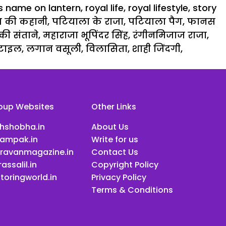
s name on lantern
,
royal life
,
royal lifestyle
,
story
स की कहानी
,
पटियाला के राजा
,
पटियाला पैग
,
फानस
की संताने
,
महाराजा भूपिंदर सिंह
,
रंगीनमिजाज राजा
,
टाइल
,
लगान वसूली
,
विलासिता
,
शाही जिंदगी
,
oup Websites
Other Links
ihshobha.in
About Us
ampak.in
Write for us
ravanmagazine.in
Contact Us
assalil.in
Copyright Policy
toringworld.in
Privacy Policy
Terms & Conditions