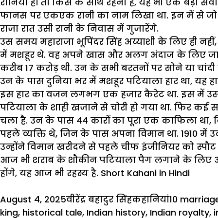
रानियां हों तो किस के साथ रहना है, यह भी एक बड़ा स
फानस पर एकएक रानी का नाम लिखा था. इन में से जो
राजा रात उसी रानी के निवास में गुजारेंगे.
उस समय महाराजा भूपिंदर सिंह अय्याशी के लिए ही नहीं, 
में मशहूर थे. वह अपने खास और अलग अंदाज के लिए जा
करीब 17 करोड़ थी. उन के सभी बरतनों पर सोने या चांदी 
उन के पास दुनिया भर में मशहूर पटियाला हार था, यह हार
इस हार का वजन लगभग एक हजार कैरेट था. इस में उस समय 
पटियाला के शाही खजाने से चोरी हो गया था. फिर कई स
चला है. उन के पास 44 कारों का पूरा एक काफिला था, जिन म
पहले व्यक्ति थे, जिन के पास अपना विमान था. 1910 में 
उन्होंने विमान खरीदने से पहले चीफ इंजीनियर को स्पौट 
आज भी शराब के
शौकीन पटियाला
पैग लगाने के लिए आत
होंगे, यह आज भी रहस्य है. Short Kahani in Hindi
Posted
Author
Categories
Tags
August 4, 2025
वीरेंद्र बहादुर सिंह
कहानियां
10 marriag
on
king
,
historical tale
,
Indian history
,
Indian royalty
,