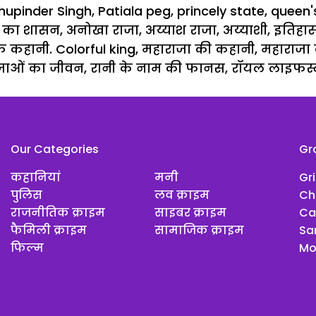
hupinder Singh
,
Patiala peg
,
princely state
,
queen'
जों का शासन
,
अनोखा राजा
,
अय्याश राजा
,
अय्याशी
,
इतिहा
 कहानी. Colorful king
,
महाराजा की कहानी
,
महाराजा 
जाओं का जीवन
,
रानी के नाम की फानस
,
रॉयल लाइफस्
Our Categories
Gr
कहानियां
मनी
Gr
पुलिस
लव क्राइम
Ch
राजनीतिक क्राइम
साइबर क्राइम
Ca
फैमिली क्राइम
सामाजिक क्राइम
Sar
फिल्म
Mo