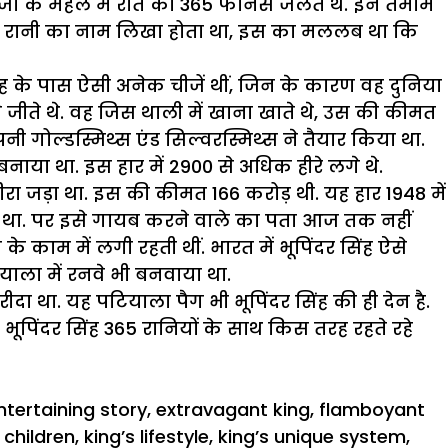
 राजा के महल में रात को 365 फानस जलते थे. इन तमाम
स रानी का नाम लिखा होता था, इस का मललब था कि
िंह के पास ऐसी अनेक चीजें थीं, जिन के कारण वह दुनिया
ीते थे. वह जिस थाली में खाना खाते थे, उस की कीमत
ी गोल्डस्मिथ्स एंड सिल्वरस्मिथ्स ने तैयार किया था.
नाया था. इस हार में 2900 से अधिक हीरे लगे थे.
रा जड़ा था. इस की कीमत 166 करोड़ थी. यह हार 1948 में
ुआ था. पर इसे गायब करने वाले का पता आज तक नहीं
के काम में लगी रहती थीं. भारत में भूपिंदर सिंह ऐसे
ियाला में रनवे भी बनवाया था.
दा था. यह पटियाला पैग भी भूपिंदर सिंह की ही देन है.
 भूपिंदर सिंह 365 रानियों के साथ किस तरह रहते रहे
ntertaining story
,
extravagant king
,
flamboyant
 children
,
king’s lifestyle
,
king’s unique system
,