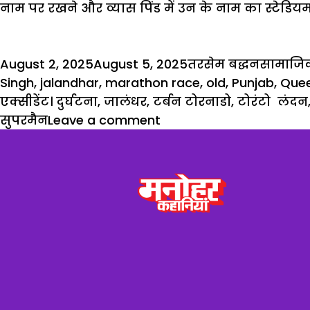
नाम पर रखने और व्यास पिंड में उन के नाम का स्टेडिय
Posted
Author
Categor
August 2, 2025
August 5, 2025
तरसेम बद्धन
सामाजिक
on
Singh
,
jalandhar
,
marathon race
,
old
,
Punjab
,
Quee
एक्सीडेंट। दुर्घटना
,
जालंधर
,
टर्बन टोरनाडो
,
टोरंटो लंदन
सुपरमैन
Leave a comment