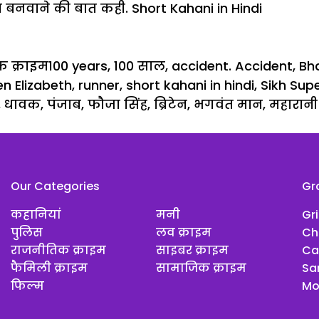
म बनवाने की बात कही. Short Kahani in Hindi
ies
Tags
 क्राइम
100 years
,
100 साल
,
accident. Accident
,
Bh
n Elizabeth
,
runner
,
short kahani in hindi
,
Sikh Su
,
धावक
,
पंजाब
,
फौजा सिंह
,
ब्रिटेन
,
भगवंत मान
,
महारानी
Our Categories
Gr
कहानियां
मनी
Gr
पुलिस
लव क्राइम
Ch
राजनीतिक क्राइम
साइबर क्राइम
Ca
फैमिली क्राइम
सामाजिक क्राइम
Sar
फिल्म
Mo