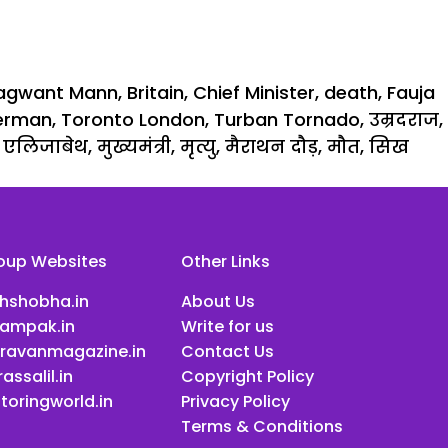
agwant Mann
,
Britain
,
Chief Minister
,
death
,
Fauja
perman
,
Toronto London
,
Turban Tornado
,
उम्रदराज
,
 एलिजाबेथ
,
मुख्यमंत्री
,
मृत्यु
,
मैराथन दौड़
,
मौत
,
सिख
oup Websites
Other Links
ihshobha.in
About Us
ampak.in
Write for us
ravanmagazine.in
Contact Us
assalil.in
Copyright Policy
toringworld.in
Privacy Policy
Terms & Conditions