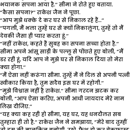
भयानक सपना आया है.’’ सीमा ने रोते हुए बताया.
”कैसा सपना?’’ राकेश जैन ने पूछा.
”आप मुझे धक्के दे कर घर से निकाल रहे हैं…’’
”पगली, मैं भला तुम्हें घर से क्यों निकालूंगा, तुम्हें तो मैं
देवकी जैसा ही प्यार करता हूं.’’
”नहीं राकेश, कहते हैं सुबह का सपना सच्चा होता है.’’
सीमा अपने आंसू साड़ी के पल्लू से पोंछते हुए बोली, ”मैं
डर रही हूं, यदि आप ने मुझे घर से निकाल दिया तो मेरा
क्या होगा.’’
”मैं ऐसा नहीं करूंगा सीमा. तुम्हें मैं ने दिल से अपनी पत्नी
स्वीकार किया है, तुम सदैव इस घर में रहोगी.’’
”मुझे विश्वास नहीं है राकेश.’’ सीमा गरदन झटक कर
बोली, ”आप ऐसा करिए, अपनी आधी जायदाद मेरे नाम
लिख दीजिए.’’
”यह क्या कह रही हो सीमा, यह घर, यह धनदौलत सब
तुम्हारा ही तो है.’’ राकेश जैन ने समझाया, ”मेरे बाद तुम्हीं
तो इस की मालकिन बनोगी. उठो, फ्रैश हो कर ब्रेकफास्ट