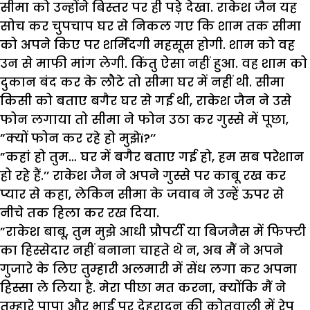
सीमा को उन्होंने बिस्तर पर ही पड़े देखा. राकेश जैन यह
सोच कर चुपचाप घर से निकल गए कि शाम तक सीमा
को अपने किए पर शर्मिंदगी महसूस होगी. शाम को वह
उन से माफी मांग लेगी. किंतु ऐसा नहीं हुआ. वह शाम को
दुकान बंद कर के लौटे तो सीमा घर में नहीं थी. सीमा
किसी को बताए बगैर घर से गई थी, राकेश जैन ने उसे
फोन लगाया तो सीमा ने फोन उठा कर गुस्से में पूछा,
”क्यों फोन कर रहे हो मुझेï?’’
”कहां हो तुम… घर में बगैर बताए गई हो, हम सब परेशान
हो रहे हैं.’’ राकेश जैन ने अपने गुस्से पर काबू रख कर
प्यार से कहा, लेकिन सीमा के जवाब ने उन्हें ऊपर से
नीचे तक हिला कर रख दिया.
”राकेश बाबू, तुम मुझे आधी प्रौपर्टी या बिजनैस में फिफ्टी
का हिस्सेदार नहीं बनाना चाहते थे न, अब मैं ने अपने
गुजारे के लिए तुम्हारी अलमारी में सेंध लगा कर अपना
हिस्सा ले लिया है. मेरा पीछा मत करना, क्योंकि मैं ने
तुम्हारे पापा और भाई पर देहरादून की कोतवाली में रेप