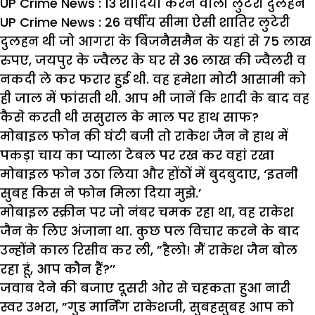
UP Crime News : 13 शादियां करने वाली लुटेरी दुलहन
UP Crime News : 26 वर्षीय सीमा
ऐसी शातिर लुटेरी
दुलहन थी जो आगरा के बिजनैसमैन के यहां से 75
लाख
रुपए,
जयपुर के ज्वैलर के घर से 36
लाख की ज्वैलरी व
नकदी ले कर फरार हुई थी. वह हमेशा मोटी आसामी को
ही जाल में फांसती थी. आप भी जानें कि शादी के बाद वह
कैसे करती थी ससुराल के माल पर हाथ साफ?
मोबाइल फोन की घंटी बजी तो राकेश जैन ने हाथ में
पकड़ा चाय का प्याला टेबल पर रख कर वहां रखा
मोबाइल फोन उठा लिया और होंठों में बुदबुदाए, ‘इतनी
सुबह किस ने फोन मिला दिया मुझे.’
मोबाइल स्क्रीन पर जो नंबर चमक रहा था, वह राकेश
जैन के लिए अंजाना था. कुछ पल विचार करने के बाद
उन्होंने काल रिसीव कर ली, ”हैलो! मैं राकेश जैन बोल
रहा हूं, आप कौन हैं?’’
जवाब देने की बजाए दूसरी ओर से चहकता हुआ नारी
स्वर उभरा, ”गुड मार्निंग राकेशजी, सुबहसुबह आप को