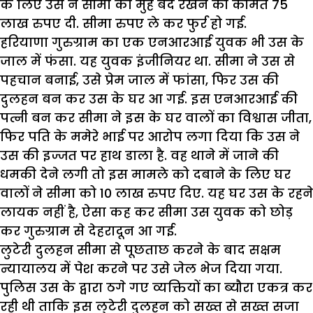
के लिए उस ने सीमा को मुंह बंद रखने की कीमत 75
लाख रुपए दी. सीमा रुपए ले कर फुर्र हो गई.
हरियाणा गुरुग्राम का एक एनआरआई युवक भी उस के
जाल में फंसा. यह युवक इंजीनियर था. सीमा ने उस से
पहचान बनाई, उसे प्रेम जाल में फांसा, फिर उस की
दुलहन बन कर उस के घर आ गई. इस एनआरआई की
पत्नी बन कर सीमा ने इस के घर वालों का विश्वास जीता,
फिर पति के ममेरे भाई पर आरोप लगा दिया कि उस ने
उस की इज्जत पर हाथ डाला है. वह थाने में जाने की
धमकी देने लगी तो इस मामले को दबाने के लिए घर
वालों ने सीमा को 10 लाख रुपए दिए. यह घर उस के रहने
लायक नहीं है, ऐसा कह कर सीमा उस युवक को छोड़
कर गुरुग्राम से देहरादून आ गई.
लुटेरी दुलहन सीमा से पूछताछ करने के बाद सक्षम
न्यायालय में पेश करने पर उसे जेल भेज दिया गया.
पुलिस उस के द्वारा ठगे गए व्यक्तियों का ब्यौरा एकत्र कर
रही थी ताकि इस लुटेरी दुलहन को सख्त से सख्त सजा