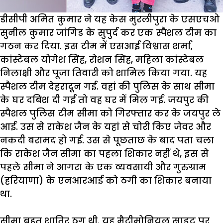
डीसीपी अमित कुमार ने यह केस मुरलीपुरा के एसएचओ
सुनील कुमार जांगिड के सुपुर्द कर एक स्पैशल टीम का
गठन कर दिया. इस टीम में एसआई विश्वास शर्मा,
कांस्टेबल योगेश सिंह, रोशन सिंह, महिला कांस्टेबल
निलाक्षी और पूजा तिवारी को शामिल किया गया. यह
स्पैशल टीम देहरादून गई. वहां की पुलिस के साथ सीमा
के घर दबिश दी गई तो वह घर में मिल गई. जयपुर की
स्पैशल पुलिस टीम सीमा को गिरफ्तार कर के जयपुर ले
आई. उस से राकेश जैन के यहां से चोरी किए जेवर और
नकदी बरामद हो गई. उस से पूछताछ के बाद पता चला
कि राकेश जैन सीमा का पहला शिकार नहीं थे, इस से
पहले सीमा ने आगरा के एक व्यवसायी और गुरुग्राम
(हरियाणा) के एनआरआई को ठगी का शिकार बनाया
था.
सीमा बहुत शातिर ठग थी. यह मैट्रीमोनियल साइट पर