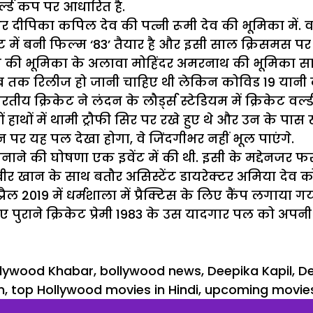
र्ल्ड कप पर आधारित है.
और दीपिका कपिल देव की पत्नी रूमी देव की भूमिका में. 
 में बनी फिल्म ‘83’ तैयार है और इसी साल क्रिसमस पर
 देव की भूमिका के अलावा मोहिंदर अमरनाथ की भूमिका 
ब तक रिलीज हो जानी चाहिए थी लेकिन कोविड 19 यानी 
ीय क्रिकेट ने लंदन के लौर्ड्स स्टेडियम में क्रिकेट वर्ल
ों हाथों में थामी ट्रौफी सिर पर रखे हुए थे और उन के पास
रीन पर यह पल देखा होगा, वे जिंदगीभर नहीं भूल पाएंगे.
 बनाने की घोषणा एक इवेंट में की थी. इसी के मद्देनजर 
र खान के साथ बतौर असिस्टेंट डायरेक्टर अमिया देव को 
ैल 2019 में धर्मशाला में प्रैक्टिस के लिए कैंप लगाया गय
 पुराने क्रिकेट प्रेमी 1983 के उस यादगार पल को अपनी आ
llywood Khabar
,
bollywood news
,
Deepika Kapil
,
De
m
,
top Hollywood movies in Hindi
,
upcoming movies