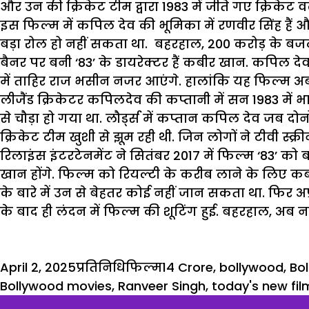
और उन की क्रिकेट टीम द्वारा 1983 में जीते गए क्रिकेट व
इस फिल्म में कपिल देव की भूमिका में रणवीर सिंह हैं 
बड़ा रोल हो नहीं सकता था. बहरहाल, 200 करोड़ के बजट
बैनर पर बनी ‘83’ के डायरेक्टर हैं कबीर खान. कपिल
में ताहिर राज भसीन नजर आएंगे. हालांकि यह फिल्म अ
लीजैंड क्रिकेटर कपिलदेव की कप्तानी में सन 1983 में भारत
से चौड़ा हो गया था. लौर्ड्स में कप्तान कपिल देव जब दोन
क्रिकेट टीम खुशी से झूम रही थी. जिन लोगों ने टीवी स्क्
रिलाइंस इंटरटेनमेंट ने सितंबर 2017 में फिल्म ‘83’ को
खान होंगे. फिल्म को रियल्टी के करीब लाने के लिए कबी
के बारे में उन से बेहतर कोई नहीं जान सकता था. फिर अप्र
के बाद ही लंदन में
फिल्म
की
शूटिंग
हुई. बहरहाल, अब नए
Posted
Author
Categories
Tags
April 2, 2025
प्रतिनिधि
फिल्म
14 Crore
,
bollywood
,
Bo
on
Bollywood movies
,
Ranveer Singh
,
today's new fil