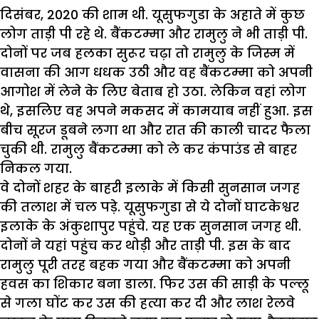
दिसंबर, 2020 की शाम थी. यूसुफगुडा के अहाते में कुछ
लोग ताड़ी पी रहे थे. बैंकटम्मा और रामुलु ने भी ताड़ी पी.
दोनों पर जब हलका सुरूर चढ़ा तो रामुलु के जिस्म में
वासना की आग धधक उठी और वह बैंकटम्मा को अपनी
आगोश में लेने के लिए बेताब हो उठा. लेकिन वहां लोग
थे, इसलिए वह अपने मकसद में कामयाब नहीं हुआ. इस
बीच सूरज डूबने लगा था और रात की काली चादर फैला
चुकी थी. रामुलु बैंकटम्मा को ले कर कंपाउंड से बाहर
निकल गया.
वे दोनों शहर के बाहरी इलाके में किसी सुनसान जगह
की तलाश में चल पड़े. यूसुफगुडा से ये दोनों घाटकेश्वर
इलाके के अंकुशापुर पहुंचे. यह एक सुनसान जगह थी.
दोनों ने यहां पहुंच कर थोड़ी और ताड़ी पी. इस के बाद
रामुलु पूरी तरह बहक गया और बैंकटम्मा को अपनी
हवस का शिकार बना डाला. फिर उस की साड़ी के पल्लू
से गला घोंट कर उस की हत्या कर दी और लाश रेलवे