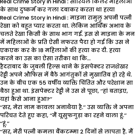
Real Crime Story in Hindi : सीरियल किलर महिलाओं
के साथ दुष्कर्म कर गला दबाकर करता था हत्या
Real Crime Story in Hindi : माइना रामुलु अपनी पत्नी
रेखा को बहुत प्यार करता था. लेकिन आर्थिक अभाव के
चलते रेखा किसी के साथ भाग गई. इस से माइना के मन
में महिलाओं के प्रति ऐसी नफरत पैदा हो गई कि उस ने
एकएक कर के 18 महिलाओं की हत्या कर दी. हत्या
करने का उस का ऐसा तरीका था कि…
हैदराबाद के जुबली हिल्स थाने के इंसपेक्टर राजशेखर
रेड्डी अपने औफिस में बैठे आगंतुकों से मुखातिब हो रहे थे.
उन के बीच एक 55 वर्षीय व्यक्ति चिंतित और परेशान सा
बैठा हुआ था. इंसपेक्टर रेड्डी ने उस से पूछा, ‘‘हां बताइए,
यहां कैसे आना हुआ?’’
‘‘सर, मेरा नाम कावला अनाथैया है.’’ उस व्यक्ति ने अपना
परिचत देते हुए कहा, ‘‘मैं यूसुफगुड़ा का रहने वाला हूं.’’
‘‘हूं.’’
‘‘सर, मेरी पत्नी कमला बैंकटम्मा 2 दिनों से लापता है. मैं