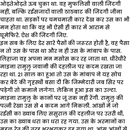
ओढ़तेओढ़ते ऊब चुका था. वह मुफलिसी वाली जिंदगी
नहीं, बल्कि रईसजादों वाली ठाठबाट की जिंदगी जीना
चाहता था. सड़कों पर चमचमाती कार देख कर उस का भी
मन होता था कि वह भी ऐसी ही कार में आराम से
घूमेफिरे. ऐश की जिंदगी जिए.
इन सब के लिए ढेर सारे पैसों की जरूरत होती है, वह पैसा
न तो उस के पास था और न ही उस के मांबाप के पास.
लिहाजा वह अपना मन मसोस कर रह जाता था. धीरेधीरे
माइना रामुलु जवानी की दहलीज पर कदम रखता जा
रहा था. 21 साल का हुआ तो उस के मांबाप ने यह सोच
कर बेटे की गृहस्थी बसा दी कि जिम्मेदारी जब सिर पर
पड़ेगी तो कमाने लगेगा. लेकिन हुआ इस का उल्टा.
माइना रामुलु के कानों पर जूं तक नहीं रेंगी. रामुलु की
पत्नी रेखा उस से 4 कदम आगे निकली. आंखों में जो
रईसी का ख्वाब लिए ससुराल की दहलीज पर उतरी थी,
उस का ख्वाब धरा का धरा रह गया. उस के अरमानों का
महल रेत की तरह भरभराकर ढह गया था. आंसू आंखों से