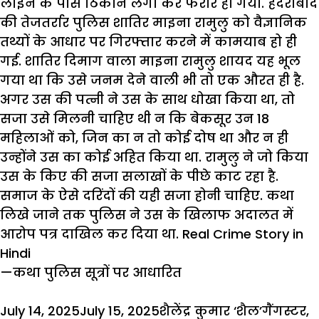
लाइन के पास ठिकाने लगा कर फरार हो गया. हैदराबाद
की तेजतर्रार पुलिस शातिर माइना रामुलु को वैज्ञानिक
तथ्यों के आधार पर गिरफ्तार करने में कामयाब हो ही
गई. शातिर दिमाग वाला माइना रामुलु शायद यह भूल
गया था कि उसे जनम देने वाली भी तो एक औरत ही है.
अगर उस की पत्नी ने उस के साथ धोखा किया था, तो
सजा उसे मिलनी चाहिए थी न कि बेकसूर उन 18
महिलाओं को, जिन का न तो कोई दोष था और न ही
उन्होंने उस का कोई अहित किया था. रामुलु ने जो किया
उस के किए की सजा सलाखों के पीछे काट रहा है.
समाज के ऐसे दरिंदों की यही सजा होनी चाहिए. कथा
लिखे जाने तक
पुलिस
ने उस के खिलाफ
अदालत
में
आरोप पत्र दाखिल कर दिया था. Real Crime Story in
Hindi
—कथा पुलिस सूत्रों पर आधारित
Posted
Author
Categori
July 14, 2025
July 15, 2025
शैलेंद्र कुमार ‘शैल’
गैंगस्टर
,