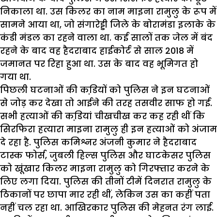
निकाला था. उस किलर का नाम माइना रामुलु के रूप में
सामने आया था, जो संगारेड्डी जिले के बोरामंडा इलाके के
कंडी मंडल का रहने वाला था. कई सालों तक जेल में बंद
रहने के बाद वह हैदराबाद हाईकोर्ट से साल 2018 में
जमानत पर रिहा हुआ था. उस के बाद वह भूमिगत हो
गया था.
पिछली घटनाओं की कडि़यों को पुलिस ने इन घटनाओं
से जोड़ कर देखा तो आईने की तरह तसवीर साफ हो गई.
सभी हत्याओं की कडि़यां चीखचीख कर कह रही थीं कि
सिरफिरा हत्यारा माइना रामुलु ही इन हत्याओं को अंजाम
दे रहा है. पुलिस कमिश्नर अंजनी कुमार ने हैदराबाद
टास्क फोर्स, जुबली हिल्स पुलिस और घाटकेसर पुलिस
को खूंखार किलर माइना रामुलु को गिरफ्तार करने के
लिए लगा दिया. पुलिस की तीनों टीमें दिनरात रामुलु के
ठिकानों पर छापा मार रही थीं, लेकिन उस का कहीं पता
नहीं चल रहा था. आखिरकार पुलिस की मेहनत रंग लाई.