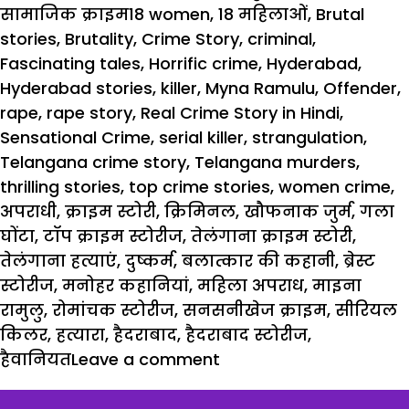
on
Tags
सामाजिक क्राइम
18 women
,
18 महिलाओं
,
Brutal
stories
,
Brutality
,
Crime Story
,
criminal
,
Fascinating tales
,
Horrific crime
,
Hyderabad
,
Hyderabad stories
,
killer
,
Myna Ramulu
,
Offender
,
rape
,
rape story
,
Real Crime Story in Hindi
,
Sensational Crime
,
serial killer
,
strangulation
,
Telangana crime story
,
Telangana murders
,
thrilling stories
,
top crime stories
,
women crime
,
अपराधी
,
क्राइम स्टोरी
,
क्रिमिनल
,
खौफनाक जुर्म
,
गला
घोंटा
,
टॉप क्राइम स्टोरीज
,
तेलंगाना क्राइम स्टोरी
,
तेलंगाना हत्याएं
,
दुष्कर्म
,
बलात्कार की कहानी
,
ब्रेस्ट
स्टोरीज
,
मनोहर कहानियां
,
महिला अपराध
,
माइना
रामुलु
,
रोमांचक स्टोरीज
,
सनसनीखेज क्राइम
,
सीरियल
किलर
,
हत्यारा
,
हैदराबाद
,
हैदराबाद स्टोरीज
,
हैवानियत
Leave a comment