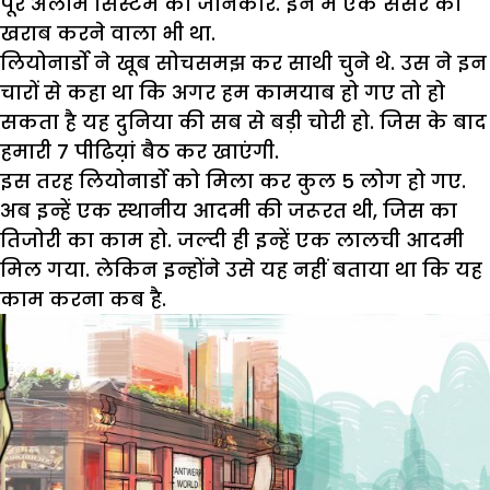
पूरे अलार्म सिस्टम का जानकार. इन में एक सेंसर को
खराब करने वाला भी था.
लियोनार्डो ने खूब सोचसमझ कर साथी चुने थे. उस ने इन
चारों से कहा था कि अगर हम कामयाब हो गए तो हो
सकता है यह दुनिया की सब से बड़ी चोरी हो. जिस के बाद
हमारी 7 पीढिय़ां बैठ कर खाएंगी.
इस तरह लियोनार्डो को मिला कर कुल 5 लोग हो गए.
अब इन्हें एक स्थानीय आदमी की जरूरत थी, जिस का
तिजोरी का काम हो. जल्दी ही इन्हें एक लालची आदमी
मिल गया. लेकिन इन्होंने उसे यह नहीं बताया था कि यह
काम करना कब है.