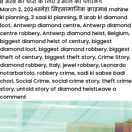
8 अरब की चोरी के लिए 3 साल की प्लानिंग
Posted
Author
Categories
Tags
March 2, 2024
स्नेहा सिंह
सामाजिक क्राइम
18 mahine
on
ki planning
,
3 saal ki planning
,
8 arab ki diamond
loot
,
Antwerp diamond centre
,
Antwerp diamond
centre robbery
,
Antwerp diamond heist
,
Belgium
,
biggest diamond heist of century
,
biggest
diamond loot
,
biggest diamond robbery
,
biggest
theft of century
,
biggest theft story
,
Crime Story
,
diamond robbery
,
Italy
,
jewel robbery
,
Leonardo
notarbartolo
,
robbery crime
,
sadi ki sabse badi
chori
,
Social Crime
,
social crime story
,
theft crime
story
,
untold story of diamond heist
Leave a
comment