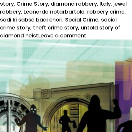
story
,
Crime Story
,
diamond robbery
,
Italy
,
jewel
robbery
,
Leonardo notarbartolo
,
robbery crime
,
sadi ki sabse badi chori
,
Social Crime
,
social
crime story
,
theft crime story
,
untold story of
diamond heist
Leave a comment