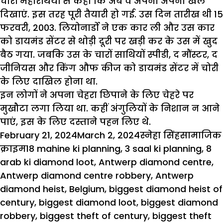
चारों महारथियों से कहा कि अब वे अपना अपना खेल
दिखाएं. इस तरह पूरी तैयारी हो गई. उस दिन तारीख थी 15
फरवरी, 2003. लियोनार्डो ने एक कार ली और उस कार
को डायमंड सेंटर से थोड़ी दूरी पर खड़ी कर के उस में खुद
बैठ गया. जबकि उस के चारों साथियों स्पीडी, द मौंस्टर, द
जीनियस और किंग औफ कीज को डायमंड सेंटर में चोरी
के लिए दाखिल होना था.
इन लोगों ने अपना चेहरा छिपाने के लिए चेहरे पर
मुखौटा लगा लिया था. कहीं अंगुलियों के निशान न आने
पाएं, इस के लिए दस्ताने पहन लिए थे.
Posted
Author
Categori
February 21, 2024
March 2, 2024
स्नेहा सिंह
सामाजिक
on
Tags
क्राइम
18 mahine ki planning
,
3 saal ki planning
,
8
arab ki diamond loot
,
Antwerp diamond centre
,
Antwerp diamond centre robbery
,
Antwerp
diamond heist
,
Belgium
,
biggest diamond heist of
century
,
biggest diamond loot
,
biggest diamond
robbery
,
biggest theft of century
,
biggest theft