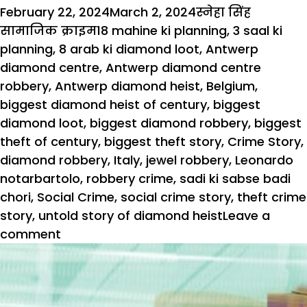
Posted
Author
Categori
February 22, 2024
March 2, 2024
स्नेहा सिंह
on
Tags
सामाजिक क्राइम
18 mahine ki planning
,
3 saal ki
planning
,
8 arab ki diamond loot
,
Antwerp
diamond centre
,
Antwerp diamond centre
robbery
,
Antwerp diamond heist
,
Belgium
,
biggest diamond heist of century
,
biggest
diamond loot
,
biggest diamond robbery
,
biggest
theft of century
,
biggest theft story
,
Crime Story
,
diamond robbery
,
Italy
,
jewel robbery
,
Leonardo
notarbartolo
,
robbery crime
,
sadi ki sabse badi
chori
,
Social Crime
,
social crime story
,
theft crime
story
,
untold story of diamond heist
Leave a
comment