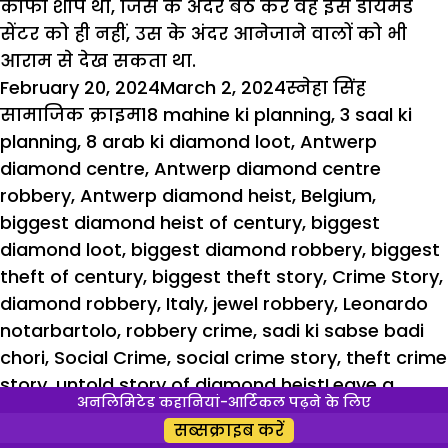
कौफी शौप था, जिस के अंदर बैठ कर वह इस डायमंड
सेंटर को ही नहीं, उस के अंदर आनेजाने वालों को भी
आराम से देख सकता था.
Posted
Author
Categori
February 20, 2024
March 2, 2024
स्नेहा सिंह
on
Tags
सामाजिक क्राइम
18 mahine ki planning
,
3 saal ki
planning
,
8 arab ki diamond loot
,
Antwerp
diamond centre
,
Antwerp diamond centre
robbery
,
Antwerp diamond heist
,
Belgium
,
biggest diamond heist of century
,
biggest
diamond loot
,
biggest diamond robbery
,
biggest
theft of century
,
biggest theft story
,
Crime Story
,
diamond robbery
,
Italy
,
jewel robbery
,
Leonardo
notarbartolo
,
robbery crime
,
sadi ki sabse badi
chori
,
Social Crime
,
social crime story
,
theft crime
story
,
untold story of diamond heist
Leave a
अनलिमिटेड कहानियां-आर्टिकल पढ़ने के लिए
comment
सब्सक्राइब करें