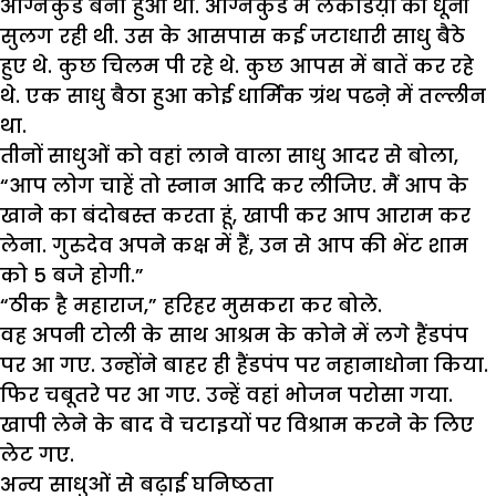
अग्निकुंड बना हुआ था. अग्निकुंड में लकडिय़ों की धूनी
सुलग रही थी. उस के आसपास कई जटाधारी साधु बैठे
हुए थे. कुछ चिलम पी रहे थे. कुछ आपस में बातें कर रहे
थे. एक साधु बैठा हुआ कोई धार्मिक ग्रंथ पढऩे में तल्लीन
था.
तीनों साधुओं को वहां लाने वाला साधु आदर से बोला,
“आप लोग चाहें तो स्नान आदि कर लीजिए. मैं आप के
खाने का बंदोबस्त करता हूं, खापी कर आप आराम कर
लेना. गुरुदेव अपने कक्ष में हैं, उन से आप की भेंट शाम
को 5 बजे होगी.”
“ठीक है महाराज,” हरिहर मुसकरा कर बोले.
वह अपनी टोली के साथ आश्रम के कोने में लगे हैंडपंप
पर आ गए. उन्होंने बाहर ही हैंडपंप पर नहानाधोना किया.
फिर चबूतरे पर आ गए. उन्हें वहां भोजन परोसा गया.
खापी लेने के बाद वे चटाइयों पर विश्राम करने के लिए
लेट गए.
अन्य साधुओं से बढ़ाई घनिष्ठता