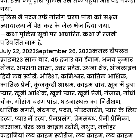
की. इसी क्लू द्वारा पुलिस उस तक पहुंची और वह पकड़ा
गया.
पुलिस ने पदम उर्फ गोरांग चरण पांडा को सक्षम
न्यायालय में पेश कर के जेल भेज दिया गया.
—कथा पुलिस सूत्रों पर आधारित. कथा में रजनी
परिवर्तित नाम है.
Posted
Author
Catego
July 22, 2023
September 26, 2023
कमल दीप
लव
on
Tags
क्राइम
23 साल बाद
,
45 हजार का ईनाम
,
अजय कुमार
तोमर
,
अपराधा शाखा
,
उत्तर प्रदेश
,
उधना क्षेत्र
,
ऑनलाइन
हिंदी लव स्टोरी
,
ओडिशा
,
कमिश्नर
,
कातिल आशिक
,
कातिल प्रेमी
,
कुंजकुटी आश्रम
,
क्राइम ब्रांच
,
खून में डूबा
प्यार
,
खूनी आशिक
,
खूनी प्यार
,
खूनी प्रेमी
,
गंजाम
,
गांधी
चौक
,
गोरांग चरण पांडा
,
घटनास्थल का निरीक्षण
,
धार्मिक नगरी
,
नंदगांव
,
पदम
,
पोस्टमार्टम
,
प्यार के लिए
हत्या
,
प्यार में हत्या
,
प्रेमप्रसंग
,
प्रेमसंबंध
,
प्रेमी प्रेमिका
,
बरसाना
,
बेस्ट लव क्राइम स्टोरी
,
मथुरा
,
मनोहर
कहानियां लव क्राइम स्टोरीज
,
लव क्राइम
,
लव क्राइम