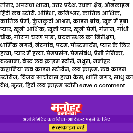
तोमर
,
अपराधा शाखा
,
उत्तर प्रदेश
,
उधना क्षेत्र
,
ऑनलाइन
हिंदी लव स्टोरी
,
ओडिशा
,
कमिश्नर
,
कातिल आशिक
,
कातिल प्रेमी
,
कुंजकुटी आश्रम
,
क्राइम ब्रांच
,
खून में डूबा
प्यार
,
खूनी आशिक
,
खूनी प्यार
,
खूनी प्रेमी
,
गंजाम
,
गांधी
चौक
,
गोरांग चरण पांडा
,
घटनास्थल का निरीक्षण
,
धार्मिक नगरी
,
नंदगांव
,
पदम
,
पोस्टमार्टम
,
प्यार के लिए
हत्या
,
प्यार में हत्या
,
प्रेमप्रसंग
,
प्रेमसंबंध
,
प्रेमी प्रेमिका
,
बरसाना
,
बेस्ट लव क्राइम स्टोरी
,
मथुरा
,
मनोहर
कहानियां लव क्राइम स्टोरीज
,
लव क्राइम
,
लव क्राइम
स्टोरीज
,
विजय साचीदास हत्या केस
,
शांति नगर
,
साधु का
वेश
,
सूरत
,
हिंदी लव क्राइम स्टोरी
Leave a comment
अनलिमिटेड कहानियां-आर्टिकल पढ़ने के लिए
सब्सक्राइब करें