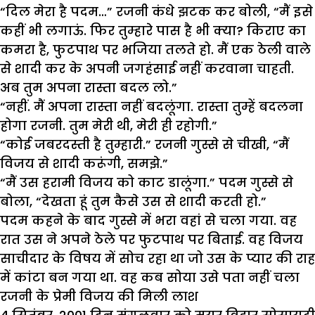
“दिल मेरा है पदम…” रजनी कंधे झटक कर बोली, “मैं इसे
कहीं भी लगाऊं. फिर तुम्हारे पास है भी क्या? किराए का
कमरा है, फुटपाथ पर भजिया तलते हो. मैं एक ठेली वाले
से शादी कर के अपनी जगहंसाई नहीं करवाना चाहती.
अब तुम अपना रास्ता बदल लो.”
“नहीं. मैं अपना रास्ता नहीं बदलूंगा. रास्ता तुम्हें बदलना
होगा रजनी. तुम मेरी थी, मेरी ही रहोगी.”
“कोई जबरदस्ती है तुम्हारी.” रजनी गुस्से से चीखी, “मैं
विजय से शादी करूंगी, समझे.”
“मैं उस हरामी विजय को काट डालूंगा.” पदम गुस्से से
बोला, “देखता हूं तुम कैसे उस से शादी करती हो.”
पदम कहने के बाद गुस्से में भरा वहां से चला गया. वह
रात उस ने अपने ठेले पर फुटपाथ पर बिताई. वह विजय
साचीदार के विषय में सोच रहा था जो उस के प्यार की राह
में कांटा बन गया था. वह कब सोया उसे पता नहीं चला
रजनी के प्रेमी विजय की मिली लाश