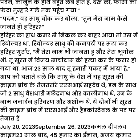
पदम, कानून के हाथ बहुत लंबे होते हैं. देख लो, फांसी का
फंदा तुम्हारे गले तक पहुंच गया.”
“पदम,” वह साधु चौंक कर बोला, “तुम मेरा नाम कैसे
जानते हो हरिहर?”
हरिहर का हाथ कमर से निकल कर बाहर आया तो उस में
रिवौल्वर था. रिवौल्वर साधु की कनपटी पर सटा कर
हरिहर गुर्राए, “मैं तेरा नाम भी जानता हूं और तेरा भूगोल
भी. तू सूरत में विजय साचीदास की हत्या कर के फरार हो
गया था. आज 23 साल बाद तू हमारी पकड़ में आया है.”
आप को बताते चलें कि साधु के वेश में यह सूरत की
क्राइम ब्रांच के तेजतर्रार एएसआई सहदेव थे, इन के साथ
जो 2 साधु वेशधारी मछेंद्रनाथ और कालीनाथ थे, उन के
नाम जनार्दन हरिचरण और अशोक थे. ये दोनों भी सूरत
की क्राइम ब्रांच में एएसआई और हैडकांस्टेबल के पद पर
तैनात हैं.
Posted
Author
Catego
July 20, 2023
September 26, 2023
कमल दीप
लव
on
Tags
क्राइम
23 साल बाद
,
45 हजार का ईनाम
,
अजय कुमार