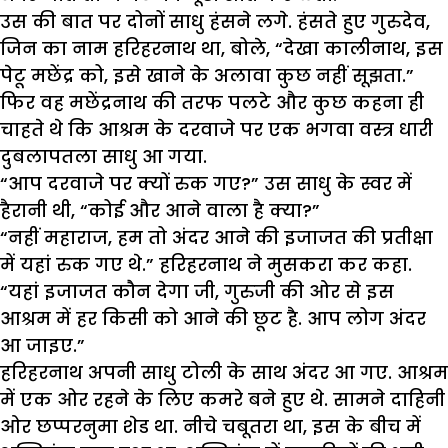
उस की बात पर दोनों साधु हंसने लगे. हंसते हुए गुरुदेव,
जिन का नाम हरिहरनाथ था, बोले, “देखा कालीनाथ, इस
पेटू मछेंद्र को, इसे खाने के अलावा कुछ नहीं सूझता.”
फिर वह मछेंद्रनाथ की तरफ पलटे और कुछ कहना ही
चाहते थे कि आश्रम के दरवाजे पर एक भगवा वस्त्र धारी
दुबलापतला साधु आ गया.
“आप दरवाजे पर क्यों रुक गए?” उस साधु के स्वर में
हैरानी थी, “कोई और आने वाला है क्या?”
“नहीं महाराज, हम तो अंदर आने की इजाजत की प्रतीक्षा
में यहां रुक गए थे.” हरिहरनाथ ने मुसकरा कर कहा.
“यहां इजाजत कौन देगा जी, गुरुजी की ओर से इस
आश्रम में हर किसी को आने की छूट है. आप लोग अंदर
आ जाइए.”
हरिहरनाथ अपनी साधु टोली के साथ अंदर आ गए. आश्रम
में एक ओर रहने के लिए कमरे बने हुए थे. सामने दाहिनी
ओर छप्परनुमा शेड था. नीचे चबूतरा था, इस के बीच में