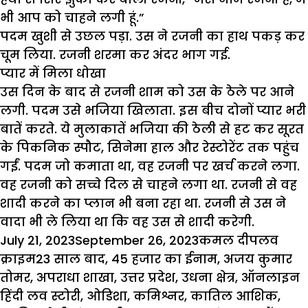
भी आप को चाहने लगी हूं.”
पदम खुशी से उछल पड़ा. उस ने रजनी का हाथ पकड़ कर
चूम लिया. रजनी शरमा कर अंदर भाग गई.
प्यार में मिला धोखा
उस दिन के बाद से रजनी शाम को उस के ठेले पर आने
लगी. पदम उसे भजिया खिलाता. इस बीच दोनों प्यार भरी
बातें करते. ये मुलाकातें भजिया की ठेली से हट कर सूरत
के पिकनिक स्पौट, सिनेमा हाल और रेस्टोरेंट तक पहुंच
गईं. पदम जो कमाता था, वह रजनी पर खर्च करने लगा.
वह रजनी को सच्चे दिल से चाहने लगा था. रजनी से वह
शादी करने का प्लान भी बना रहा था. रजनी से उस ने
वादा भी ले लिया था कि वह उस से शादी करेगी.
Posted
Author
Categor
July 21, 2023
September 26, 2023
कमल दीप
लव
on
Tags
क्राइम
23 साल बाद
,
45 हजार का ईनाम
,
अजय कुमार
तोमर
,
अपराधा शाखा
,
उत्तर प्रदेश
,
उधना क्षेत्र
,
ऑनलाइन
हिंदी लव स्टोरी
,
ओडिशा
,
कमिश्नर
,
कातिल आशिक
,