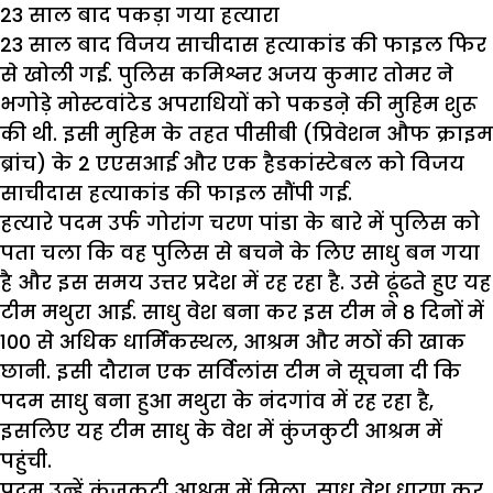
23 साल बाद पकड़ा गया हत्यारा
23 साल बाद विजय साचीदास हत्याकांड की फाइल फिर
से खोली गई. पुलिस कमिश्नर अजय कुमार तोमर ने
भगोड़े मोस्टवांटेड अपराधियों को पकडऩे की मुहिम शुरू
की थी. इसी मुहिम के तहत पीसीबी (प्रिवेशन औफ क्राइम
ब्रांच) के 2 एएसआई और एक हैडकांस्टेबल को विजय
साचीदास हत्याकांड की फाइल सौंपी गई.
हत्यारे पदम उर्फ गोरांग चरण पांडा के बारे में पुलिस को
पता चला कि वह पुलिस से बचने के लिए साधु बन गया
है और इस समय उत्तर प्रदेश में रह रहा है. उसे ढूंढते हुए यह
टीम मथुरा आई. साधु वेश बना कर इस टीम ने 8 दिनों में
100 से अधिक धार्मिकस्थल, आश्रम और मठों की खाक
छानी. इसी दौरान एक सर्विलांस टीम ने सूचना दी कि
पदम साधु बना हुआ मथुरा के नंदगांव में रह रहा है,
इसलिए यह टीम साधु के वेश में कुंजकुटी आश्रम में
पहुंची.
पदम उन्हें कुंजकुटी आश्रम में मिला. साधु वेश धारण कर