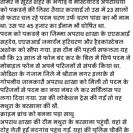
तोमर ने सूरत शहर के भगोड़े व मोस्टवांटेड अपराधियों
को पकडऩे की लिस्ट तैयार करवाई तो उस में 23 सालों
से फरार चल रहे पदम चरण उर्फ चरण पांडा का भी नाम
था. उस पर 45 हजार का ईनाम भी घोषित था.
पदम को पकडऩे का जिम्मा अपराध शाखा के एएसआई
सहदेव, एएसआई जनार्दन हरिचरण और हैडकांस्टेबल
अशोक को सौंपा गया. इस टीम की पहली सफलता यह
थी कि 23 साल से फोन बंद कर के बिल में छिपे पदम ने
मोबाइल फोन से अपने परिजनों से संपर्क किया था.
ओडिशा के गंजाम जिले में श्रीराम नगर इलाके से
गोपनीय जानकारी अपराध शाखा को मिली तो पदम के
परिजनों से पदम का नया नंबर ले कर सर्विलांस पर
लगा दिया गया. उस की लोकेशन ट्रेस की गई तो वह
मथुरा के बरसाना की थी.
क्राइम ब्रांच को बनना पड़ा साधु
अपराध शाखा की टीम मथुरा के बरसाना पहुंची. वहां से
टोह लेती हुई नंदगांव पहुंच गई. यहां की पुलिस चौकी के