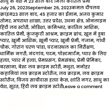
साधु के वेश में 23 साल बाद मिला कातिल प्रेमी
Posted
Author
Catego
July 26, 2023
September 26, 2023
कमल दीप
लव
on
Tags
क्राइम
23 साल बाद
,
45 हजार का ईनाम
,
अजय कुमार
तोमर
,
अपराधा शाखा
,
उत्तर प्रदेश
,
उधना क्षेत्र
,
ऑनलाइन
हिंदी लव स्टोरी
,
ओडिशा
,
कमिश्नर
,
कातिल आशिक
,
कातिल प्रेमी
,
कुंजकुटी आश्रम
,
क्राइम ब्रांच
,
खून में डूबा
प्यार
,
खूनी आशिक
,
खूनी प्यार
,
खूनी प्रेमी
,
गंजाम
,
गांधी
चौक
,
गोरांग चरण पांडा
,
घटनास्थल का निरीक्षण
,
धार्मिक नगरी
,
नंदगांव
,
पदम
,
पोस्टमार्टम
,
प्यार के लिए
हत्या
,
प्यार में हत्या
,
प्रेमप्रसंग
,
प्रेमसंबंध
,
प्रेमी प्रेमिका
,
बरसाना
,
बेस्ट लव क्राइम स्टोरी
,
मथुरा
,
मनोहर
कहानियां लव क्राइम स्टोरीज
,
लव क्राइम
,
लव क्राइम
स्टोरीज
,
विजय साचीदास हत्या केस
,
शांति नगर
,
साधु का
वेश
,
सूरत
,
हिंदी लव क्राइम स्टोरी
Leave a comment