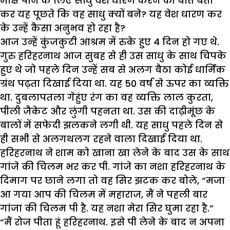
मोक्ष पाने के लिए साधु वेश धारण करने की बात बता
कर यह पूछते कि वह साधु क्यों बने? यह वेश धारण कर
के उन्हें कैसा अनुभव हो रहा है?
आज उन्हें कुंजकुटी आश्रम में रुके हुए 4 दिन हो गए थे.
गुरु हरिहरनाथ आज सुबह से ही उस साधु के साथ चिपके
हुए थे जो पहले दिन उन्हें सब से अलग बैठा कोई धार्मिक
ग्रंथ पढ़ता दिखाई दिया था. यह 50 वर्ष से ऊपर का व्यक्ति
था. दुबलापतला गेहुंए रंग का वह व्यक्ति लाल कुरता,
पीली जैकेट और लुंगी पहनता था. उस की दाढ़ीमूंछ के
बालों में सफेदी झलकने लगी थी. यह साधु पहले दिन से
ही सभी से अलगथलग रहने वाला दिखाई दिया था.
हरिहरनाथ ने शाम को खाना खा लेने के बाद उस के साथ
गांजे की चिलम भर कर पी. गांजे का नशा हरिहरनाथ के
दिमाग पर छाने लगा तो वह सिर झटक कर बोले, “मजा
आ गया आप की चिलम में महाराज, मैं ने पहली बार
गांजा की चिलम पी है. यह नशा मेरा सिर घुमा रहा है.”
“मैं रोज पीता हूं हरिहरनाथ. इसे पी लेने के बाद न अपना