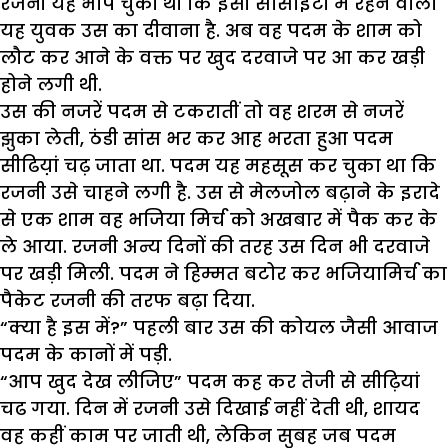
रजनी यह भांप चुकी थी कि इसी सोसाइटी में रहने वाला
यह युवक उस का दीवाना है. अब वह पदम के शाम को
लौट कर आने के वक्त पर खुद दरवाजे पर आ कर खड़ी
होने लगी थी.
उस की नजरें पदम से टकरातीं तो वह शरम से नजरें
झुका लेती, ठंडी सांस भर कर आह भरता हुआ पदम
सीढिय़ां चढ़ जाता था. पदम यह महसूस कर चुका था कि
रजनी उसे चाहने लगी है. उस से मेलजोल बढ़ाने के इरादे
से एक शाम वह भजिया मिर्च को अखबार में पैक कर के
ले आया. रजनी अन्य दिनों की तरह उस दिन भी दरवाजे
पर खड़ी मिली. पदम ने हिम्मत बटोर कर भजियामिर्च का
पैकेट रजनी की तरफ बढ़ा दिया.
“क्या है इस में?” पहली बार उस की कोयल जैसी आवाज
पदम के कानों में पड़ी.
“आप खुद देख लीजिए” पदम कह कर तेजी से सीढ़ियां
चढ गया. दिन में रजनी उसे दिखाई नहीं देती थी, शायद
वह कहीं काम पर जाती थी, लेकिन सुबह जब पदम