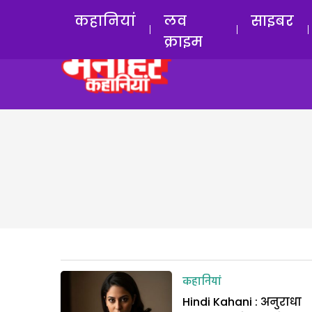
कहानियां
लव
साइबर
क्राइम
कहानियां
Hindi Kahani : अनुराधा