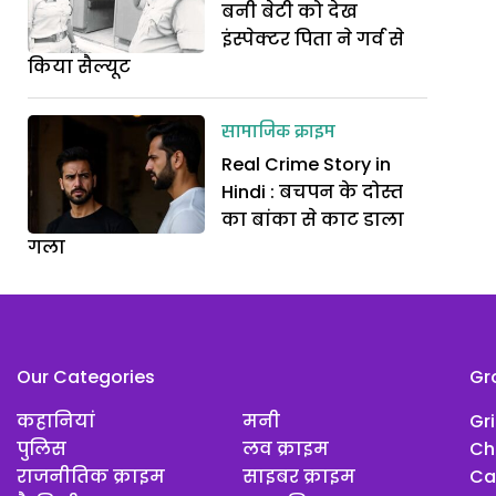
बनी बेटी को देख
इंस्पेक्टर पिता ने गर्व से
किया सैल्यूट
सामाजिक क्राइम
Real Crime Story in
Hindi : बचपन के दोस्त
का बांका से काट डाला
गला
Our Categories
Gr
कहानियां
मनी
Gr
पुलिस
लव क्राइम
Ch
राजनीतिक क्राइम
साइबर क्राइम
Ca