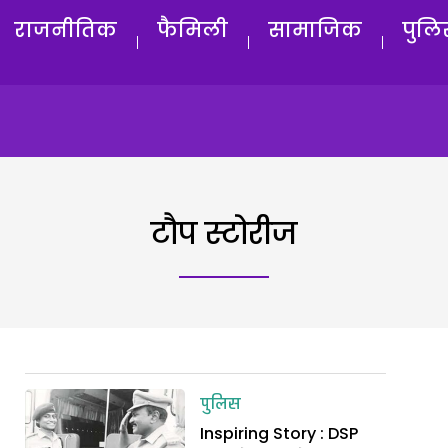
राजनीतिक
फैमिली
सामाजिक
पुलि
टौप स्टोरीज
पुलिस
Inspiring Story : DSP