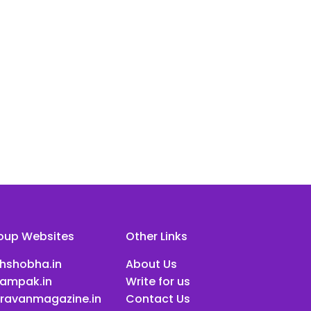
oup Websites
Other Links
ihshobha.in
About Us
ampak.in
Write for us
ravanmagazine.in
Contact Us