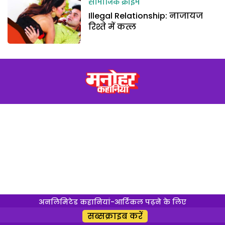
सामाजिक क्राइम
Illegal Relationship: नाजायज
रिश्ते में कत्ल
अनलिमिटेड कहानियां-आर्टिकल पढ़ने के लिए
सब्सक्राइब करें