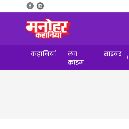
कहानियां
लव
साइबर
क्राइम