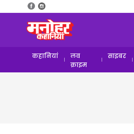
कहानियां
लव
साइबर
क्राइम