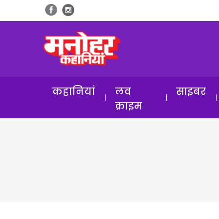
कहानियां
लव
साइबर
क्राइम