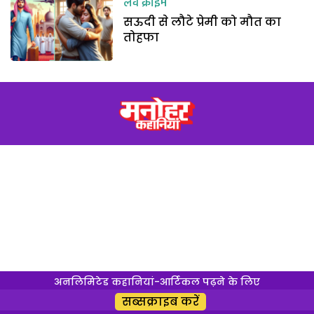
लव क्राइम
सऊदी से लौटे प्रेमी को मौत का
तोहफा
अनलिमिटेड कहानियां-आर्टिकल पढ़ने के लिए
सब्सक्राइब करें