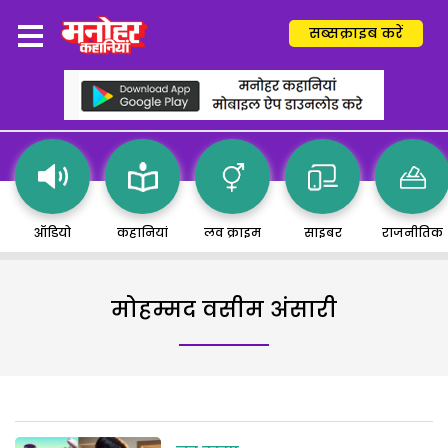
सब्सक्राइब करें
ऑडियो
कहानियां
लव क्राइम
साइबर
राजनीतिक
मोहम्मद वसीम अंसारी