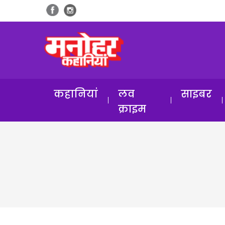
कहानियां
लव
साइबर
क्राइम