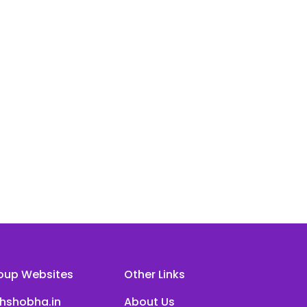
oup Websites
Other Links
ihshobha.in
About Us