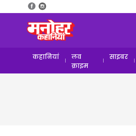
कहानियां
लव
साइबर
क्राइम