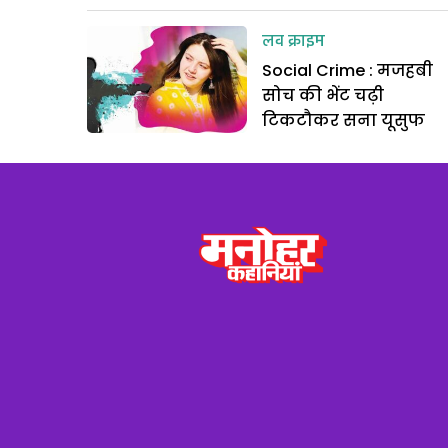
लव क्राइम
Social Crime : मजहबी
सोच की भेंट चढ़ी
टिकटौकर सना यूसुफ