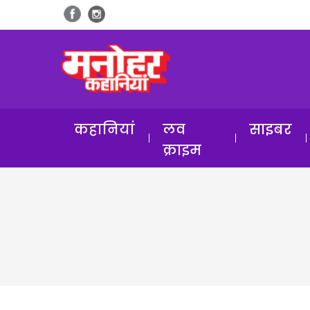
कहानियां
लव
साइबर
क्राइम