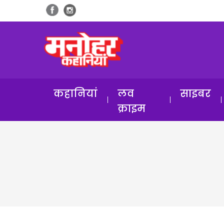
कहानियां
लव
साइबर
क्राइम