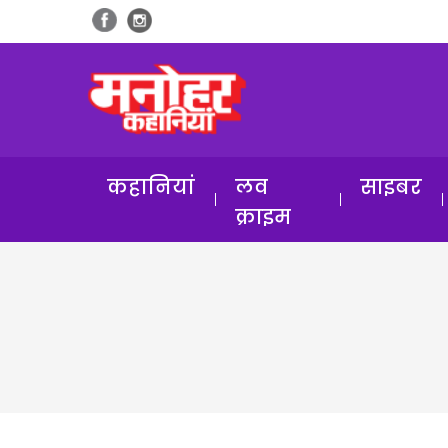
कहानियां
लव
साइबर
क्राइम