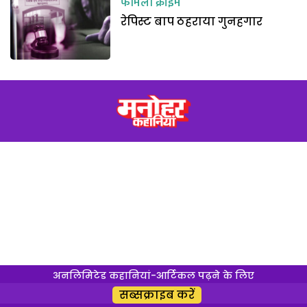
फैमिली क्राइम
रेपिस्ट बाप ठहराया गुनहगार
अनलिमिटेड कहानियां-आर्टिकल पढ़ने के लिए
सब्सक्राइब करें