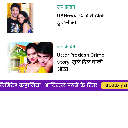
लव क्राइम
UP News: प्यार में खत्म
हुई ‘सीमा’
लव क्राइम
Uttar Pradesh Crime
Story: खुले दिल वाली
औरत
िमिटेड कहानियां-आर्टिकल पढ़ने के लिए
लव क्राइम
सब्सक्राइब 
Real Crime Story: इश्क
में फिर बहा खून
लव क्राइम