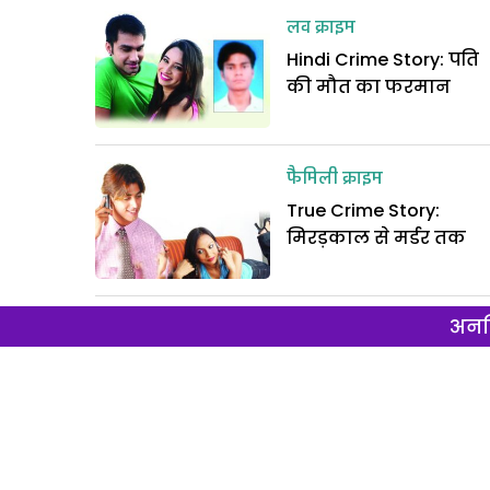
लव क्राइम
Hindi Crime Story: पति
की मौत का फरमान
फैमिली क्राइम
True Crime Story:
मिरड़काल से मर्डर तक
अनल
फैमिली क्राइम
Love Story: शहजादी का
गुलाम – एक नई प्रेम
कहानी
फैमिली क्राइम