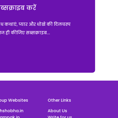
सक्राइब करें
ाध कथाएं, प्यार और धोखे की दिलचस्प
आज ही कीजिए सब्सक्राइब...
oup Websites
Other Links
ihshobha.in
About Us
ampak.in
Write for us