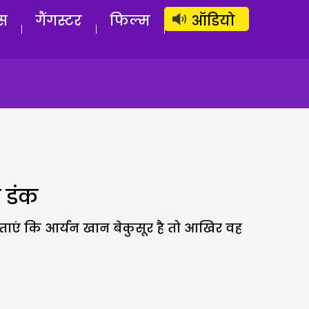
लॉग इन
सब्सक्राइब करें
स
गैंगस्टर
फिल्म
ऑडियो
ा डंक
ताएं कि आर्यन खान बेकुसूर है तो आखिर वह