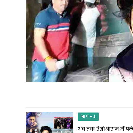
भाग - 1
अब तक ऐशोआराम में पले