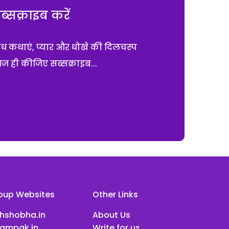
सक्राइब करें
ाध कथाएं, प्यार और धोखे की दिलचस्प
आज ही कीजिए सब्सक्राइब...
oup Websites
Other Links
ihshobha.in
About Us
ampak.in
Write for us