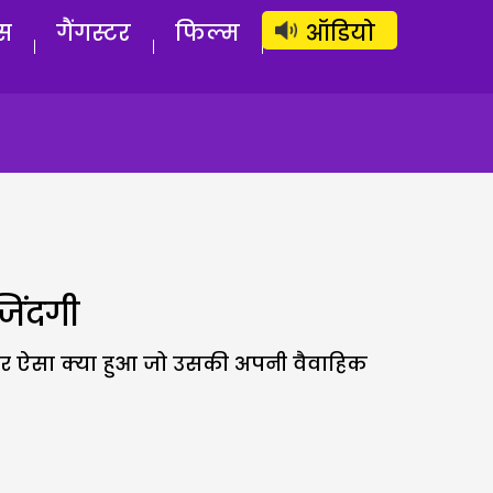
लॉग इन
सब्सक्राइब करें
स
गैंगस्टर
फिल्म
ऑडियो
जिंदगी
 फिर ऐसा क्या हुआ जो उसकी अपनी वैवाहिक