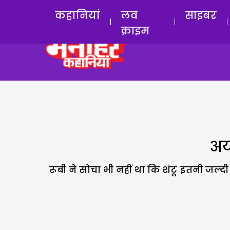
कहानियां
लव
साइबर
क्राइम
अय्
रूबी ने सोचा भी नहीं था कि शंटू इतनी जल्द