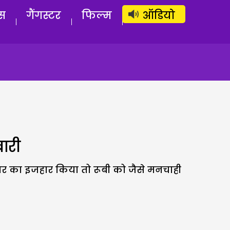
लॉग इन
सब्सक्राइब करें
स
गैंगस्टर
फिल्म
ऑडियो
बारी
प्यार का इजहार किया तो रूबी को जैसे मनचाही