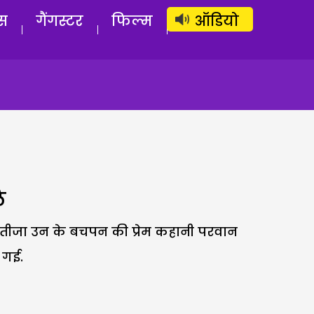
लॉग इन
सब्सक्राइब करें
स
गैंगस्टर
फिल्म
ऑडियो
ि
. नतीजा उन के बचपन की प्रेम कहानी परवान
 गई.