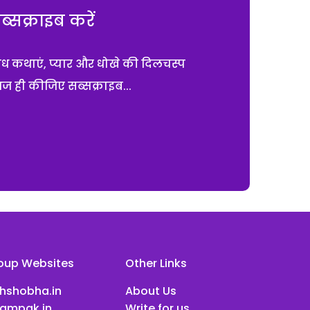
सक्राइब करें
ाध कथाएं, प्यार और धोखे की दिलचस्प
आज ही कीजिए सब्सक्राइब...
oup Websites
Other Links
ihshobha.in
About Us
ampak.in
Write for us