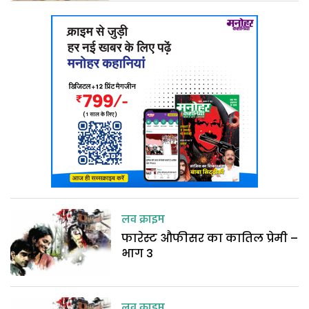
लव क्राइम
फारेस्ट औफीसर का कातिल प्रेमी –
भाग 3
लव क्राइम