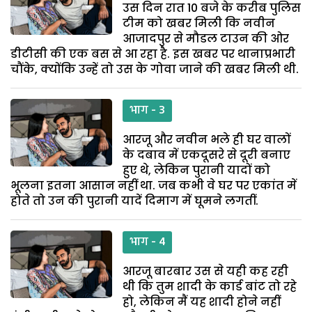
उस दिन रात 10 बजे के करीब पुलिस
टीम को खबर मिली कि नवीन
आजादपुर से मौडल टाउन की ओर
डीटीसी की एक बस से आ रहा है. इस खबर पर थानाप्रभारी
चौंके, क्योंकि उन्हें तो उस के गोवा जाने की खबर मिली थी.
भाग - 3
आरजू और नवीन भले ही घर वालों
के दबाव में एकदूसरे से दूरी बनाए
हुए थे, लेकिन पुरानी यादों को
भूलना इतना आसान नहीं था. जब कभी वे घर पर एकांत में
होते तो उन की पुरानी यादें दिमाग में घूमने लगतीं.
भाग - 4
आरजू बारबार उस से यही कह रही
थी कि तुम शादी के कार्ड बांट तो रहे
हो, लेकिन मैं यह शादी होने नहीं