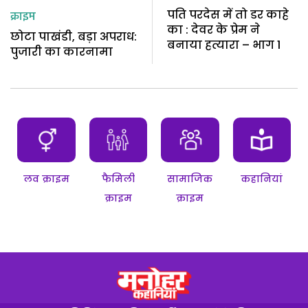
पति परदेस में तो डर काहे
क्राइम
का : देवर के प्रेम ने
छोटा पाखंडी, बड़ा अपराध:
बनाया हत्यारा – भाग 1
पुजारी का कारनामा
लव क्राइम
फैमिली
सामाजिक
कहानियां
क्राइम
क्राइम