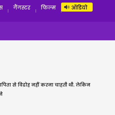
लॉग इन
सब्सक्राइब करें
स
गैंगस्टर
फिल्म
ऑडियो
तापिता से विद्रोह नहीं करना चाहती थी. लेकिन
ने